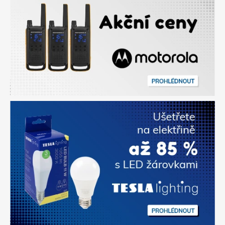
t
s
v
á
m
i