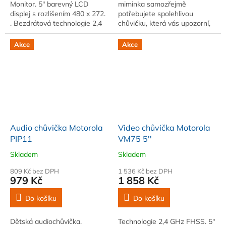
Monitor. 5" barevný LCD
miminka samozřejmě
displej s rozlišením 480 x 272.
potřebujete spolehlivou
. Bezdrátová technologie 2,4
chůvičku, která vás upozorní,
GHz FHSS s dosahem až 1
když vaše miminko potřebuje
000 stop.
své rodiče.
Akce
Akce
Audio chůvička Motorola
Video chůvička Motorola
PIP11
VM75 5''
Skladem
Skladem
809 Kč bez DPH
1 536 Kč bez DPH
979 Kč
1 858 Kč
Do košíku
Do košíku
Dětská audiochůvička.
Technologie 2,4 GHz FHSS. 5"