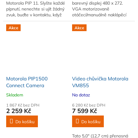
Motorola PIP 11. Slyšte každé
barevný displej 480 x 272.
pípnutí, nenechte si ujít žádný
VGA motorizovaně
zvuk, buďte v kontaktu, když
otáčecí/manuálně naklápěcí
je vaše dítě vzhůru a nastavte
kamera.
si optimální…
Akce
Akce
Motorola PIP1500
Video chůvička Motorola
Connect Camera
VM855
Skladem
Na dotaz
1 867 Kč bez DPH
6 280 Kč bez DPH
2 259 Kč
7 599 Kč
Do košíku
Do košíku
Tato 5,0" (12,7 cm) přenosná