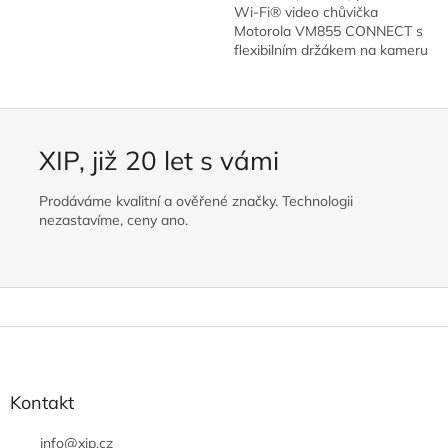
Wi-Fi® video chůvička
Motorola VM855 CONNECT s
flexibilním držákem na kameru
vám umožní udržovat si
přehled, jak doma na…
XIP, již 20 let s vámi
Prodáváme kvalitní a ověřené značky. Technologii
nezastavíme, ceny ano.
Z
á
p
a
Kontakt
t
í
info
@
xip.cz