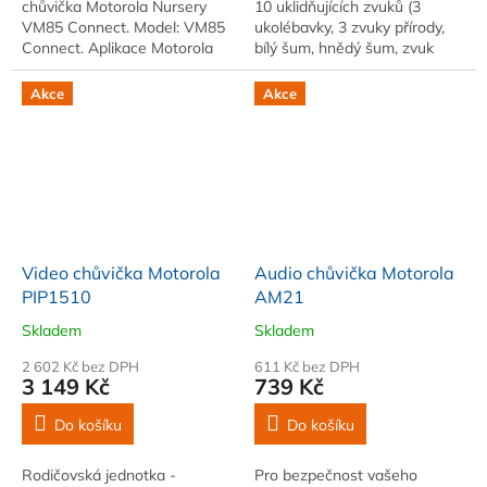
chůvička Motorola Nursery
10 uklidňujících zvuků (3
VM85 Connect. Model: VM85
ukolébavky, 3 zvuky přírody,
Connect. Aplikace Motorola
bílý šum, hnědý šum, zvuk
Nursery pro chytré telefony
ventilátoru a dělohy). .
Akce
Akce
Video chůvička Motorola
Audio chůvička Motorola
PIP1510
AM21
Skladem
Skladem
2 602 Kč bez DPH
611 Kč bez DPH
3 149 Kč
739 Kč
Do košíku
Do košíku
Rodičovská jednotka -
Pro bezpečnost vašeho