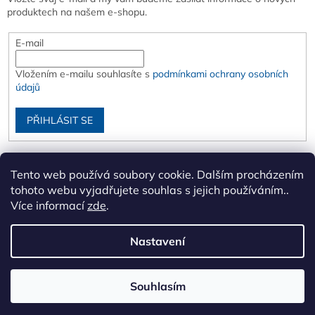
produktech na našem e-shopu.
E-mail
Vložením e-mailu souhlasíte s
podmínkami ochrany osobních
údajů
PŘIHLÁSIT SE
Tento web používá soubory cookie. Dalším procházením
tohoto webu vyjadřujete souhlas s jejich používáním..
Více informací
zde
.
Nastavení
Vytvořil Shoptet
Souhlasím
Copyright 2026
XIP s.r.o.
. Všechna práva vyhrazena.