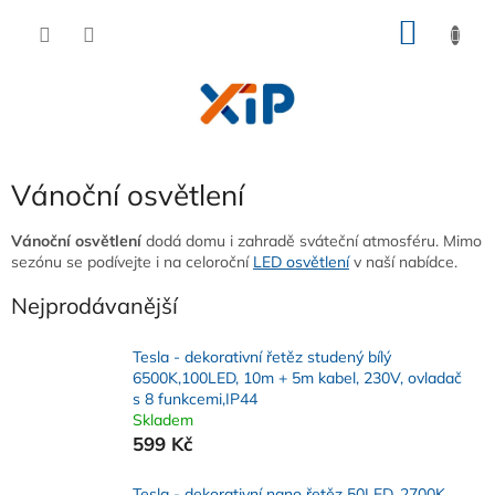
Přejít
NÁKU
na
obsah
KOŠÍK
Vánoční osvětlení
Vánoční osvětlení
dodá domu i zahradě sváteční atmosféru. Mimo
sezónu se podívejte i na celoroční
LED osvětlení
v naší nabídce.
Nejprodávanější
Tesla - dekorativní řetěz studený bílý
6500K,100LED, 10m + 5m kabel, 230V, ovladač
s 8 funkcemi,IP44
Skladem
599 Kč
Tesla - dekorativní nano řetěz 50LED, 2700K,