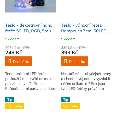
Tesla - dekorativní nano
Tesla - vánoční řetěz
řetěz 50LED, RGB, 5m +
Rampouch 7cm, 50LED,
30cm kabel, 3x AA
6500K, 5m + 30cm kabel,
Skladem
Skladem
baterie
3x AA baterie
206 Kč bez DPH
330 Kč bez DPH
249 Kč
399 Kč
Do košíku
Do košíku
Tento unikátní LED řetěz
Nestačí Vám «obyčejné» tvary,
poslouží jako skvělá dekorace
a chcete svůj domov vyzdobit
pro všechny příležitosti.
něčím unikátním? Pak jsou
Pořádáte letní párty a hledáte
tyto LED řetězy právě pro
osvětlení, které navodí tu
Vás. Rozmanité tvary
pravou atmosféru? Rádi si na
zaručeně najdou svoje
Tip
Tip
vánoce...
uplatnění, jako skvělý...
Výprodej
Výprodej