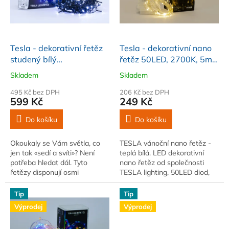
s
k
p
t
r
ů
o
d
Tesla - dekorativní řetěz
Tesla - dekorativní nano
u
studený bílý
řetěz 50LED, 2700K, 5m
k
6500K,100LED, 10m +
+ 30cm kabel, 3x AA
Skladem
Skladem
t
5m kabel, 230V, ovladač
baterie
ů
s 8 funkcemi,IP44
495 Kč bez DPH
206 Kč bez DPH
599 Kč
249 Kč
Do košíku
Do košíku
Okoukaly se Vám světla, co
TESLA vánoční nano řetěz -
jen tak «sedí a svíti»? Není
teplá bílá. LED dekorativní
potřeba hledat dál. Tyto
nano řetěz od společnosti
řetězy disponují osmi
TESLA lighting, 50LED diod,
funkcemi svícení, mohou tedy
teplota světla 2700K, délka
perfektně dokreslit jakoukoliv
osvětleného kabelu…
Tip
Tip
atmosféru....
Výprodej
Výprodej