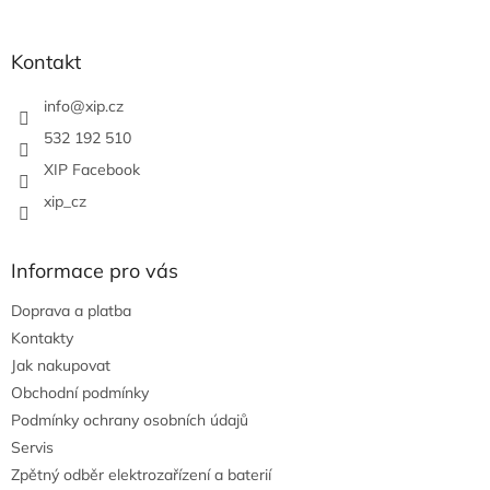
á
á
d
p
a
a
Kontakt
c
t
í
í
info
@
xip.cz
p
r
532 192 510
v
XIP Facebook
k
y
xip_cz
v
ý
p
Informace pro vás
i
s
Doprava a platba
u
Kontakty
Jak nakupovat
Obchodní podmínky
Podmínky ochrany osobních údajů
Servis
Zpětný odběr elektrozařízení a baterií