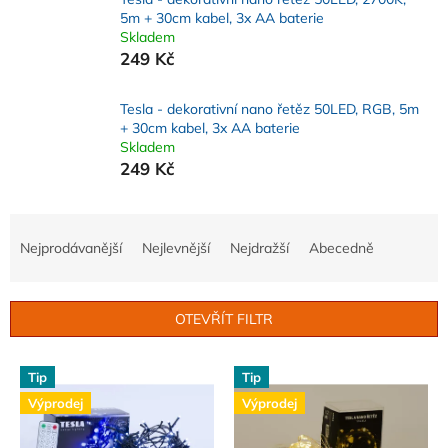
5m + 30cm kabel, 3x AA baterie
Skladem
249 Kč
Tesla - dekorativní nano řetěz 50LED, RGB, 5m
+ 30cm kabel, 3x AA baterie
Skladem
249 Kč
Ř
a
Nejprodávanější
Nejlevnější
Nejdražší
Abecedně
z
e
n
OTEVŘÍT FILTR
í
p
V
r
Tip
Tip
ý
o
Výprodej
Výprodej
p
d
i
u