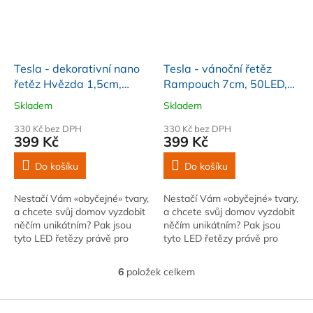
Tesla - dekorativní nano
Tesla - vánoční řetěz
řetěz Hvězda 1,5cm,
Rampouch 7cm, 50LED,
50LED, 2700K, 5m
6500K, 5m + 3m kabel,
Skladem
Skladem
+30cm, 3x AA baterie
230V
330 Kč bez DPH
330 Kč bez DPH
399 Kč
399 Kč
Do košíku
Do košíku
Nestačí Vám «obyčejné» tvary,
Nestačí Vám «obyčejné» tvary,
a chcete svůj domov vyzdobit
a chcete svůj domov vyzdobit
něčím unikátním? Pak jsou
něčím unikátním? Pak jsou
tyto LED řetězy právě pro
tyto LED řetězy právě pro
Vás. Rozmanité tvary
Vás. Rozmanité tvary
zaručeně najdou svoje
zaručeně najdou svoje
6
položek celkem
O
uplatnění, jako skvělý...
uplatnění, jako skvělý...
v
l
Z