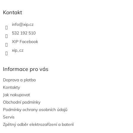
n
í
p
í
p
a
Kontakt
r
t
v
í
info
@
xip.cz
k
y
532 192 510
v
XIP Facebook
ý
p
xip_cz
i
s
u
Informace pro vás
Doprava a platba
Kontakty
Jak nakupovat
Obchodní podmínky
Podmínky ochrany osobních údajů
Servis
Zpětný odběr elektrozařízení a baterií