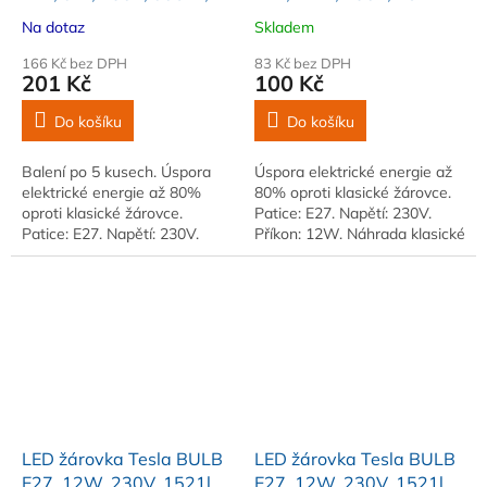
25 000h, 3000K denní
25 000h, 6500K studená
Na dotaz
Skladem
bíla 220st 5 ks v balení
bíla 220st
166 Kč bez DPH
83 Kč bez DPH
201 Kč
100 Kč
Do košíku
Do košíku
Balení po 5 kusech. Úspora
Úspora elektrické energie až
elektrické energie až 80%
80% oproti klasické žárovce.
oproti klasické žárovce.
Patice: E27. Napětí: 230V.
Patice: E27. Napětí: 230V.
Příkon: 12W. Náhrada klasické
Příkon: 8W. Náhrada klasické
žárovky: 100W. Světelný tok:
žárovky: 60W
1521m
LED žárovka Tesla BULB
LED žárovka Tesla BULB
E27, 12W, 230V, 1521lm,
E27, 12W, 230V, 1521lm,