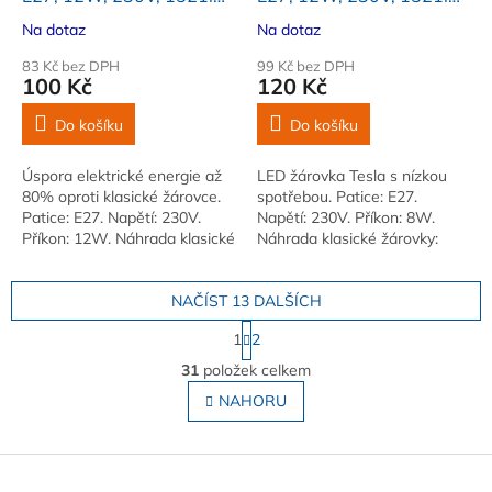
25 000h, 4000K denní
25 000h, 3000K teplá
Na dotaz
Na dotaz
bíla 220st
bíla 220st
83 Kč bez DPH
99 Kč bez DPH
100 Kč
120 Kč
Do košíku
Do košíku
Úspora elektrické energie až
LED žárovka Tesla s nízkou
80% oproti klasické žárovce.
spotřebou. Patice: E27.
Patice: E27. Napětí: 230V.
Napětí: 230V. Příkon: 8W.
Příkon: 12W. Náhrada klasické
Náhrada klasické žárovky:
žárovky: 100W. Světelný tok:
75W. Světelný tok: 1055lm.
1521m
Vyzařovací úhel: 360°
NAČÍST 13 DALŠÍCH
S
1
2
t
O
r
31
položek celkem
v
á
l
NAHORU
n
á
k
o
d
v
Z
a
á
c
á