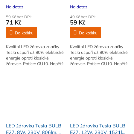
000h, 6500K studená
000h, 3000K teplá bílá,
Na dotaz
Na dotaz
bílá, 100st
100st
59 Kč bez DPH
49 Kč bez DPH
71 Kč
59 Kč
Do košíku
Do košíku
Kvalitní LED žárovka značky
Kvalitní LED žárovka značky
Tesla uspoří až 80% elektrické
Tesla uspoří až 80% elektrické
energie oproti klasické
energie oproti klasické
žárovce. Patice: GU10. Napětí:
žárovce. Patice: GU10. Napětí:
230V. Příkon: 5W. Světelný
230V. Příkon: 3W. Světelný
tok: 410lm
tok: 250lm
LED žárovka Tesla BULB
LED žárovka Tesla BULB
E27, 8W, 230V, 806lm,
E27, 12W, 230V, 1521lm,