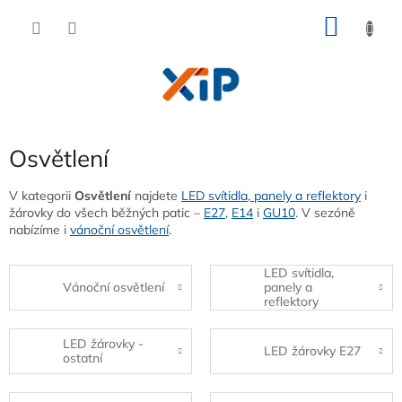
Přejít
NÁKU
na
obsah
KOŠÍK
Osvětlení
V kategorii
Osvětlení
najdete
LED svítidla, panely a reflektory
i
žárovky do všech běžných patic –
E27
,
E14
i
GU10
. V sezóně
nabízíme i
vánoční osvětlení
.
LED svítidla,
Vánoční osvětlení
panely a
reflektory
LED žárovky -
LED žárovky E27
ostatní