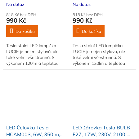
120lm, 3000K, USB-C,
120lm, 3000K, USB-C,
Na dotaz
Na dotaz
černá
bílá
818 Kč bez DPH
818 Kč bez DPH
990 Kč
990 Kč
Do košíku
Do košíku
Tesla stolní LED lampička
Tesla stolní LED lampička
LUCIE je nejen stylová, ale
LUCIE je nejen stylová, ale
také velmi všestranná. S
také velmi všestranná. S
výkonem 120lm a teplotou
výkonem 120lm a teplotou
světla 3000K vytváří příjemné
světla 3000K vytváří příjemné
osvětlení pro…
osvětlení pro…
LED Čelovka Tesla
LED žárovka Tesla BULB
HCAM003, 6W, 350lm,
E27, 17W, 230V, 2100lm,