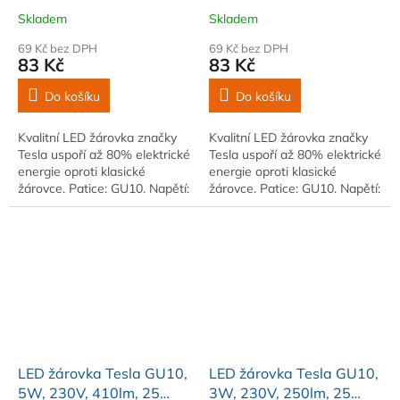
000h, 4000K denní bílá,
000h, 3000K teplá bílá,
Skladem
Skladem
110st
100st
69 Kč bez DPH
69 Kč bez DPH
83 Kč
83 Kč
Do košíku
Do košíku
Kvalitní LED žárovka značky
Kvalitní LED žárovka značky
Tesla uspoří až 80% elektrické
Tesla uspoří až 80% elektrické
energie oproti klasické
energie oproti klasické
žárovce. Patice: GU10. Napětí:
žárovce. Patice: GU10. Napětí:
230V. Příkon: 7W. Světelný
230V. Příkon: 7W. Světelný
tok: 560lm
tok: 560lm
LED žárovka Tesla GU10,
LED žárovka Tesla GU10,
5W, 230V, 410lm, 25
3W, 230V, 250lm, 25