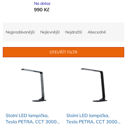
Na dotaz
990 Kč
Ř
a
Nejprodávanější
Nejlevnější
Nejdražší
Abecedně
z
e
n
OTEVŘÍT FILTR
í
p
V
r
ý
o
p
d
i
u
s
k
p
t
r
ů
o
d
Stolní LED lampička,
Stolní LED lampička,
u
Tesla PETRA, CCT 3000-
Tesla PETRA, CCT 3000-