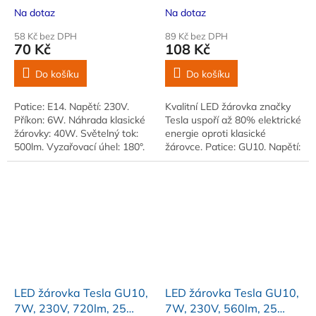
230V, 500lm, 25 000h,
000h, 4000K denní bílá,
Na dotaz
Na dotaz
3000K teplá bílá, 220st
100st
58 Kč bez DPH
89 Kč bez DPH
70 Kč
108 Kč
Do košíku
Do košíku
Patice: E14. Napětí: 230V.
Kvalitní LED žárovka značky
Příkon: 6W. Náhrada klasické
Tesla uspoří až 80% elektrické
žárovky: 40W. Světelný tok:
energie oproti klasické
500lm. Vyzařovací úhel: 180°.
žárovce. Patice: GU10. Napětí:
Barva světla: 3000K (teplá
230V. Příkon: 8W. Světelný
bílá)
tok: 720lm
LED žárovka Tesla GU10,
LED žárovka Tesla GU10,
7W, 230V, 720lm, 25
7W, 230V, 560lm, 25