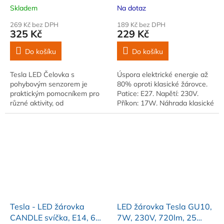
1200mAh
25 000h, 6500K studená
Skladem
Na dotaz
bílá 220st
269 Kč bez DPH
189 Kč bez DPH
325 Kč
229 Kč
Do košíku
Do košíku
Tesla LED Čelovka s
Úspora elektrické energie až
pohybovým senzorem je
80% oproti klasické žárovce.
praktickým pomocníkem pro
Patice: E27. Napětí: 230V.
různé aktivity, od
Příkon: 17W. Náhrada klasické
outdoorových aktivit až po
žárovky: W. Světelný tok:
práce na zahradě.
2100lm
Tesla - LED žárovka
LED žárovka Tesla GU10,
CANDLE svíčka, E14, 6W,
7W, 230V, 720lm, 25