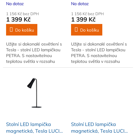
k
6000K, 5K 420lm, w-
6000K, 5K 420lm, w-
Na dotaz
Na dotaz
t
charger, stříbrná
charger, černá
ů
1 156 Kč bez DPH
1 156 Kč bez DPH
1 399 Kč
1 399 Kč
Do košíku
Do košíku
Užijte si dokonalé osvětlení s
Užijte si dokonalé osvětlení s
Tesla - stolní LED lampičkou
Tesla - stolní LED lampičkou
PETRA. S nastavitelnou
PETRA. S nastavitelnou
teplotou světla v rozsahu
teplotou světla v rozsahu
3000-6000K a pěti různými
3000-6000K a pěti různými
stupni svítivostí s…
stupni svítivostí s…
Stolní LED lampička
Stolní LED lampička
magnetická, Tesla LUCIE,
magnetická, Tesla LUCIE,