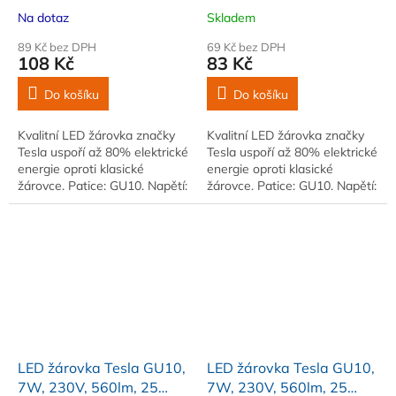
000h, 3000K teplá bílá,
000h, 6500K studená
Na dotaz
Skladem
100st
bílá, 110st
89 Kč bez DPH
69 Kč bez DPH
108 Kč
83 Kč
Do košíku
Do košíku
Kvalitní LED žárovka značky
Kvalitní LED žárovka značky
Tesla uspoří až 80% elektrické
Tesla uspoří až 80% elektrické
energie oproti klasické
energie oproti klasické
žárovce. Patice: GU10. Napětí:
žárovce. Patice: GU10. Napětí:
230V. Příkon: 8W. Světelný
230V. Příkon: 7W. Světelný
tok: 720lm
tok: 560lm
LED žárovka Tesla GU10,
LED žárovka Tesla GU10,
7W, 230V, 560lm, 25
7W, 230V, 560lm, 25