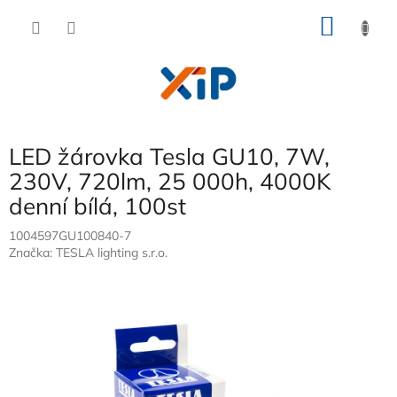
Přejít
NÁKU
na
obsah
KOŠÍK
LED žárovka Tesla GU10, 7W,
230V, 720lm, 25 000h, 4000K
denní bílá, 100st
1004597GU100840-7
Značka:
TESLA lighting s.r.o.