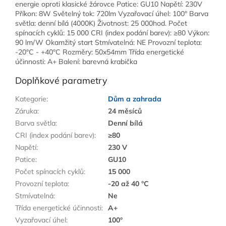
energie oproti klasické žárovce Patice: GU10 Napětí: 230V
Příkon: 8W Světelný tok: 720lm Vyzařovací úhel: 100° Barva
světla: denní bílá (4000K) Životnost: 25 000hod. Počet
spínacích cyklů: 15 000 CRI (index podání barev): ≥80 Výkon:
90 lm/W Okamžitý start Stmívatelná: NE Provozní teplota:
-20°C - +40°C Rozměry: 50x54mm Třída energetické
účinnosti: A+ Balení: barevná krabička
Doplňkové parametry
Kategorie
:
Dům a zahrada
Záruka
:
24 měsíců
Barva světla
:
Denní bílá
CRI (index podání barev)
:
≥80
Napětí
:
230 V
Patice
:
GU10
Počet spínacích cyklů
:
15 000
Provozní teplota
:
-20 až 40 °C
Stmívatelná
:
Ne
Třída energetické účinnosti
:
A+
Vyzařovací úhel
:
100°