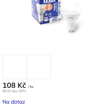
108 Kč
/ ks
89 Kč bez DPH
Měrná
Na dotaz
cena: