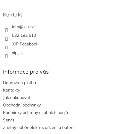
á
p
a
Kontakt
t
í
info
@
xip.cz
532 192 510
XIP Facebook
xip_cz
Informace pro vás
Doprava a platba
Kontakty
Jak nakupovat
Obchodní podmínky
Podmínky ochrany osobních údajů
Servis
Zpětný odběr elektrozařízení a baterií