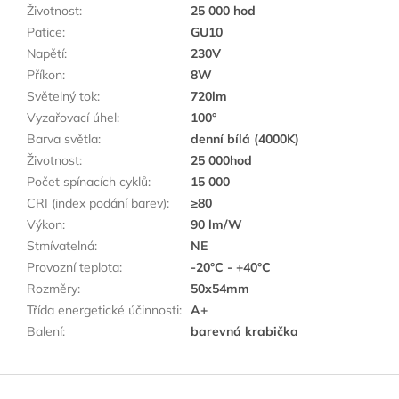
Životnost
:
25 000 hod
Patice
:
GU10
Napětí
:
230V
Příkon
:
8W
Světelný tok
:
720lm
Vyzařovací úhel
:
100°
Barva světla
:
denní bílá (4000K)
Životnost
:
25 000hod
Počet spínacích cyklů
:
15 000
CRI (index podání barev)
:
≥80
Výkon
:
90 lm/W
Stmívatelná
:
NE
Provozní teplota
:
-20°C - +40°C
Rozměry
:
50x54mm
Třída energetické účinnosti
:
A+
Balení
:
barevná krabička
Z