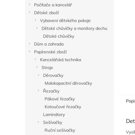
n
Počítače a kancelář
e
Dětské zboží
l
Vybavení dětského pokoje
Dětské chůvičky a monitory dechu
Dětské chůvičky
Dům a zahrada
Papírenské zboží
Kancelářská technika
Stroje
Děrovačky
Malokapacitní děrovačky
Řezačky
Pákové řezačky
Popi
Kotoučové řezačky
Laminátory
Det
Sešívačky
Ruční sešívačky
Vysí