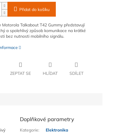
Přidat do košíku
y Motorola Talkabout T42 Gummy představují
hý a spolehlivý způsob komunikace na krátké
sti bez nutnosti mobilního signálu.
 informace
ZEPTAT SE
HLÍDAT
SDÍLET
Doplňkové parametry
ivý
Kategorie
:
Elektronika