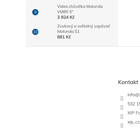
Video chůvička Motorola
VM85 5''
3 924 Kč
Zvukový a světelný uspávač
Motorola S1
881 Kč
Z
á
p
a
t
Kontakt
í
info
@
532 1
XIP F
xip_cz