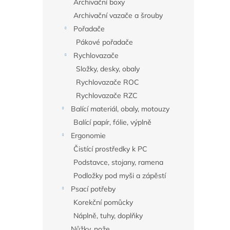
Archivační boxy
Archivační vazače a šrouby
Pořadače
Pákové pořadače
Rychlovazače
Složky, desky, obaly
Rychlovazače ROC
Rychlovazače RZC
Balící materiál, obaly, motouzy
Balící papír, fólie, výplně
Ergonomie
Čistící prostředky k PC
Podstavce, stojany, ramena
Podložky pod myši a zápěstí
Psací potřeby
Korekční pomůcky
Náplně, tuhy, doplňky
Nůžky, nože