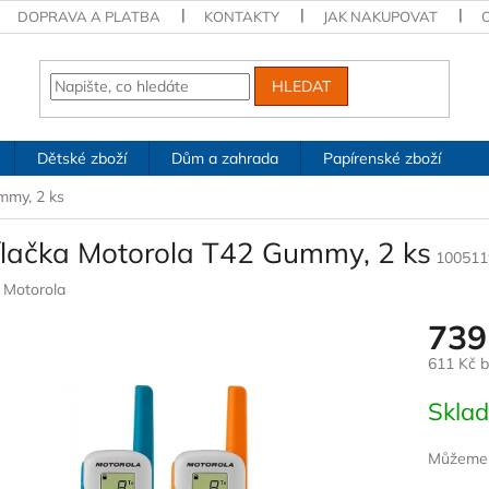
DOPRAVA A PLATBA
KONTAKTY
JAK NAKUPOVAT
HLEDAT
Dětské zboží
Dům a zahrada
Papírenské zboží
mmy, 2 ks
ílačka Motorola T42 Gummy, 2 ks
100511
:
Motorola
739
611 Kč 
Měrná
Skla
cena:
Můžeme d