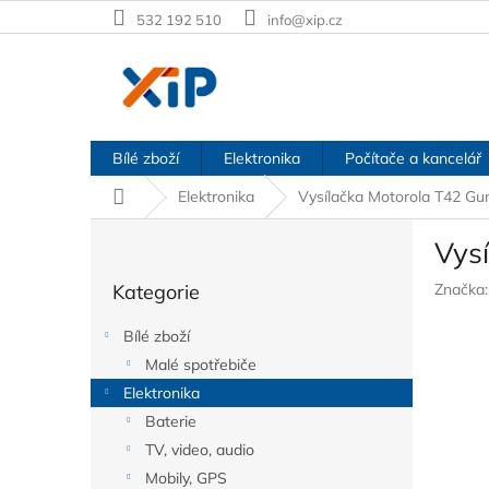
Přejít
532 192 510
info@xip.cz
na
obsah
Bílé zboží
Elektronika
Počítače a kancelář
Domů
Elektronika
Vysílačka Motorola T42 Gu
P
Vys
o
Přeskočit
s
Kategorie
Značka
kategorie
t
r
Bílé zboží
a
Malé spotřebiče
n
Elektronika
n
í
Baterie
p
TV, video, audio
a
Mobily, GPS