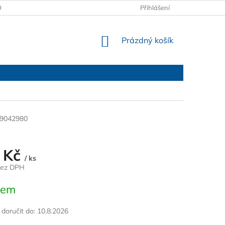
OBCHODNÍ PODMÍNKY
PODMÍNKY OCHRANY OSOBNÍCH ÚDAJŮ
Přihlášení
NÁKUPNÍ
Prázdný košík
KOŠÍK
9042980
 Kč
/ ks
bez DPH
dem
oručit do:
10.8.2026