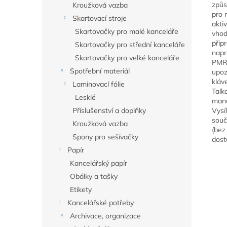
způs
Kroužková vazba
pro 
Skartovací stroje
akti
Skartovačky pro malé kanceláře
vhod
přip
Skartovačky pro střední kanceláře
napr
Skartovačky pro velké kanceláře
PMR4
Spotřební materiál
upoz
kláv
Laminovací fólie
Talk
Lesklé
manu
Příslušenství a doplňky
Vysí
souč
Kroužková vazba
(bez
Spony pro sešívačky
dost
Papír
Kancelářský papír
Obálky a tašky
Etikety
Kancelářské potřeby
Archivace, organizace