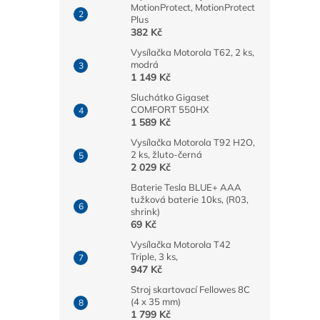
MotionProtect, MotionProtect
Plus
382 Kč
Vysílačka Motorola T62, 2 ks,
modrá
1 149 Kč
Sluchátko Gigaset
COMFORT 550HX
1 589 Kč
Vysílačka Motorola T92 H2O,
2 ks, žluto-černá
2 029 Kč
Baterie Tesla BLUE+ AAA
tužková baterie 10ks, (R03,
shrink)
69 Kč
Vysílačka Motorola T42
Triple, 3 ks,
947 Kč
Stroj skartovací Fellowes 8C
(4 x 35 mm)
1 799 Kč