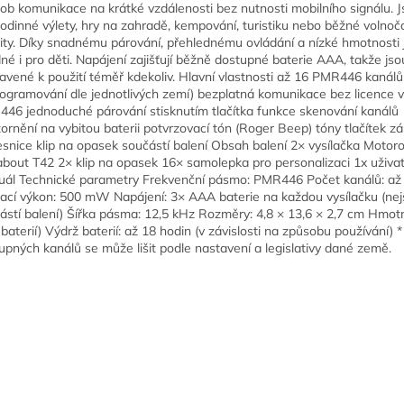
ob komunikace na krátké vzdálenosti bez nutnosti mobilního signálu. J
rodinné výlety, hry na zahradě, kempování, turistiku nebo běžné volno
vity. Díky snadnému párování, přehlednému ovládání a nízké hmotnosti 
né i pro děti. Napájení zajišťují běžně dostupné baterie AAA, takže jso
ravené k použití téměř kdekoliv. Hlavní vlastnosti až 16 PMR446 kanálů
ogramování dle jednotlivých zemí) bezplatná komunikace bez licence 
46 jednoduché párování stisknutím tlačítka funkce skenování kanálů
ornění na vybitou baterii potvrzovací tón (Roger Beep) tóny tlačítek 
esnice klip na opasek součástí balení Obsah balení 2× vysílačka Motoro
about T42 2× klip na opasek 16× samolepka pro personalizaci 1x uživa
ál Technické parametry Frekvenční pásmo: PMR446 Počet kanálů: až
lací výkon: 500 mW Napájení: 3× AAA baterie na každou vysílačku (ne
ástí balení) Šířka pásma: 12,5 kHz Rozměry: 4,8 × 13,6 × 2,7 cm Hmot
 baterií) Výdrž baterií: až 18 hodin (v závislosti na způsobu používání) 
upných kanálů se může lišit podle nastavení a legislativy dané země.