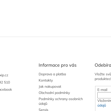
Informace pro vás
Odebíra
Doprava a platba
Vložte sv
xip.cz
produktec
Kontakty
92 510
Jak nakupovat
acebook
E-mail
Obchodní podmínky
Podmínky ochrany osobních
Vložením
údajů
údajů
Servis