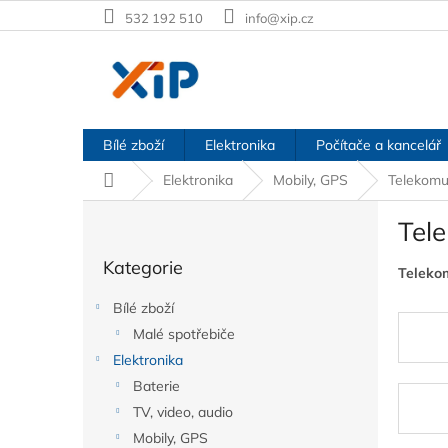
Přejít
532 192 510
info@xip.cz
na
obsah
Bílé zboží
Elektronika
Počítače a kancelář
Domů
Elektronika
Mobily, GPS
Telekomu
P
Tel
o
Přeskočit
s
Kategorie
kategorie
Teleko
t
r
Bílé zboží
a
Malé spotřebiče
n
Elektronika
n
í
Baterie
p
TV, video, audio
a
Mobily, GPS