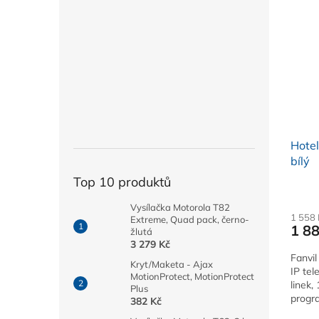
Hotel
bílý
Top 10 produktů
Vysílačka Motorola T82
1 558
Extreme, Quad pack, černo-
1 8
žlutá
3 279 Kč
Fanvil
Kryt/Maketa - Ajax
IP tel
MotionProtect, MotionProtect
linek,
Plus
progr
382 Kč