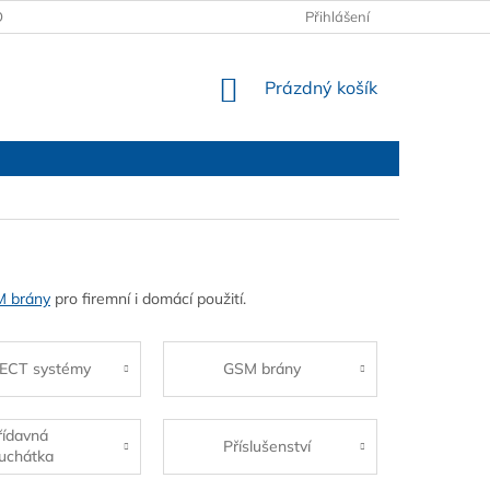
OBCHODNÍ PODMÍNKY
PODMÍNKY OCHRANY OSOBNÍCH ÚDAJŮ
Přihlášení
NÁKUPNÍ
Prázdný košík
KOŠÍK
 brány
pro firemní i domácí použití.
ECT systémy
GSM brány
řídavná
Příslušenství
luchátka