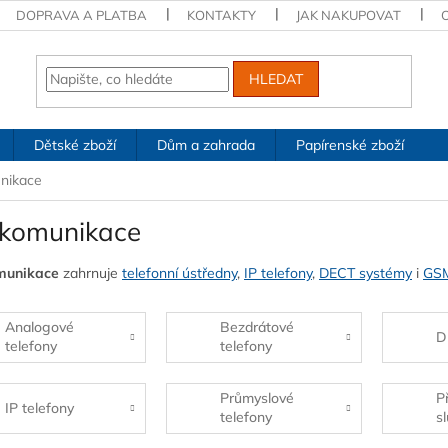
DOPRAVA A PLATBA
KONTAKTY
JAK NAKUPOVAT
HLEDAT
Dětské zboží
Dům a zahrada
Papírenské zboží
nikace
ekomunikace
munikace
zahrnuje
telefonní ústředny
,
IP telefony
,
DECT systémy
i
GSM
Analogové
Bezdrátové
D
telefony
telefony
Průmyslové
P
IP telefony
telefony
s