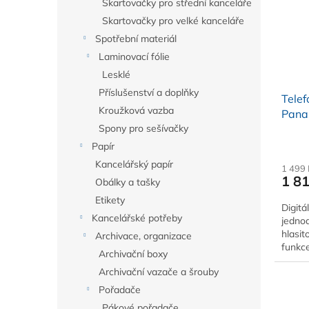
Skartovačky pro střední kanceláře
Skartovačky pro velké kanceláře
Spotřební materiál
Laminovací fólie
Lesklé
Příslušenství a doplňky
Tele
Kroužková vazba
Pana
Spony pro sešívačky
Papír
Kancelářský papír
1 499
1 8
Obálky a tašky
Etikety
Digitá
Kancelářské potřeby
jednod
hlasit
Archivace, organizace
funkc
Archivační boxy
Archivační vazače a šrouby
Pořadače
Pákové pořadače