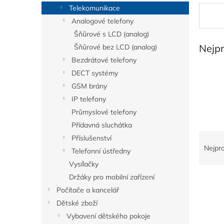
n
Telekomunikace
e
Analogové telefony
l
Šňůrové s LCD (analog)
Nejp
Šňůrové bez LCD (analog)
Bezdrátové telefony
DECT systémy
GSM brány
IP telefony
Průmyslové telefony
Přídavná sluchátka
Ř
Příslušenství
a
Nejpr
Telefonní ústředny
z
Vysílačky
e
Držáky pro mobilní zařízení
V
n
ý
í
Počítače a kancelář
p
p
Dětské zboží
i
r
Vybavení dětského pokoje
s
o