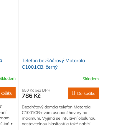
la
Telefon bezšňůrový Motorola
C1001CB, černý
Skladem
Skladem
650 Kč bez DPH
 košíku
Do košíku
786 Kč
4"
Bezdrátový domácí telefon Motorola
onní
C1001CB+ vám usnadní hovory na
eznam
maximum. Vyjímá se intuitivní obsluhou,
štině •
nastavitelnou hlasitostí a také nabízí
možnost…