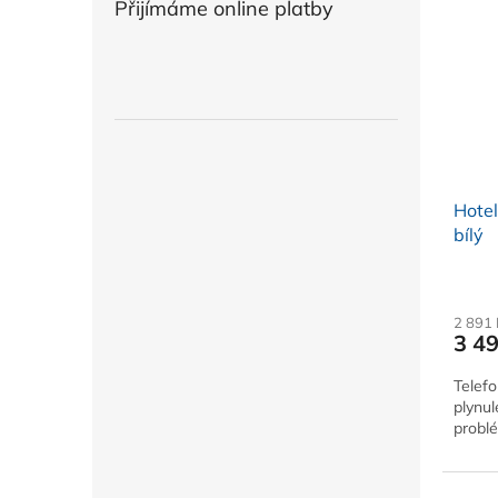
Přijímáme online platby
Hotel
bílý
2 891
3 4
Telef
plynul
problé