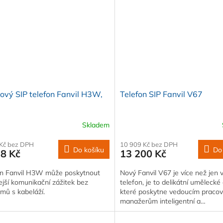
ový SIP telefon Fanvil H3W,
Telefon SIP Fanvil V67
Skladem
 Kč bez DPH
10 909 Kč bez DPH
Do košíku
Do
98 Kč
13 200 Kč
on Fanvil H3W může poskytnout
Nový Fanvil V67 je více než jen
ejší komunikační zážitek bez
telefon, je to delikátní umělecké 
mů s kabeláží.
které poskytne vedoucím praco
manažerům inteligentní a…