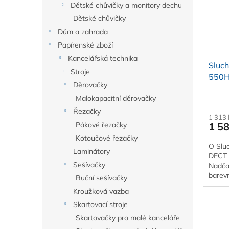
Dětské chůvičky a monitory dechu
p
d
Dětské chůvičky
r
u
o
Dům a zahrada
k
d
t
Papírenské zboží
u
ů
Kancelářská technika
Sluc
k
Stroje
550
t
Děrovačky
ů
Malokapacitní děrovačky
Řezačky
1 313
1 5
Pákové řezačky
Kotoučové řezačky
O Sluc
Laminátory
DECT 
Sešívačky
Nadčas
barevn
Ruční sešívačky
čiteln
Kroužková vazba
Skartovací stroje
Skartovačky pro malé kanceláře