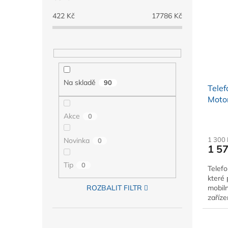
422
Kč
17786
Kč
Na skladě
90
Telef
Moto
Akce
0
1 300
Novinka
0
1 5
Tip
0
Telefo
které 
ROZBALIT FILTR
mobiln
zaříze