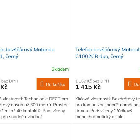
on bezšňůrový Motorola
Telefon bezšňůrový Motoro
1, černý
C1002CB duo, černý
Skladem
č bez DPH
1 169 Kč bez DPH
Do košíku
Do
 Kč
1 415 Kč
é vlastnosti: Technologie DECT pro
Klíčové vlastnosti: Bezdrátový t
átový dosah až 300 metrů. Prostor
pro komunikaci napříč domácnos
ožení až 40 kontaktů. Podsvícený
firmou. Podsvícený 2řádkový
j pro snadné ovládání
monochromatický displej