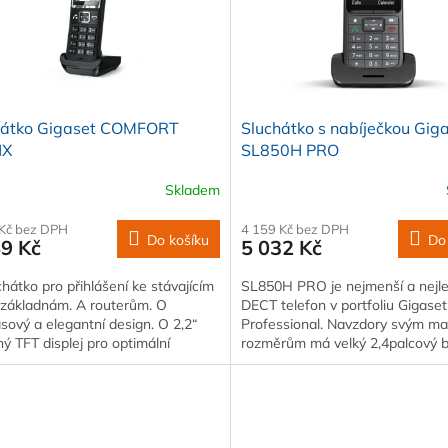
hátko Gigaset COMFORT
Sluchátko s nabíječkou Gig
HX
SL850H PRO
Skladem
 Kč bez DPH
4 159 Kč bez DPH
Do košíku
Do
89 Kč
5 032 Kč
hátko pro přihlášení ke stávajícím
SL850H PRO je nejmenší a nejle
základnám. A routerům. O
DECT telefon v portfoliu Gigaset
ový a elegantní design. O 2,2“
Professional. Navzdory svým m
ý TFT displej pro optimální
rozměrům má velký 2,4palcový 
ost
displej…