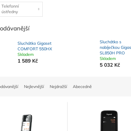
Telefonní
ústředny
rodávanější
Sluchátko s
Sluchátko Gigaset
nabíječkou Giga
COMFORT 550HX
SL850H PRO
Skladem
Skladem
1 589 Kč
5 032 Kč
odávanější
Nejlevnější
Nejdražší
Abecedně