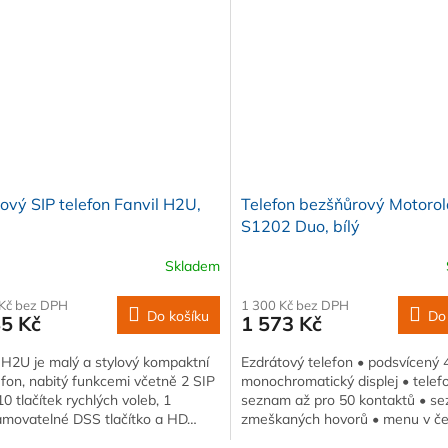
ový SIP telefon Fanvil H2U,
Telefon bezšňůrový Motoro
S1202 Duo, bílý
Skladem
 Kč bez DPH
1 300 Kč bez DPH
Do košíku
Do
85 Kč
1 573 Kč
 H2U je malý a stylový kompaktní
Ezdrátový telefon • podsvícený 
efon, nabitý funkcemi včetně 2 SIP
monochromatický displej • telef
 10 tlačítek rychlých voleb, 1
seznam až pro 50 kontaktů • s
amovatelné DSS tlačítko a HD…
zmeškaných hovorů • menu v če
polyfonní…