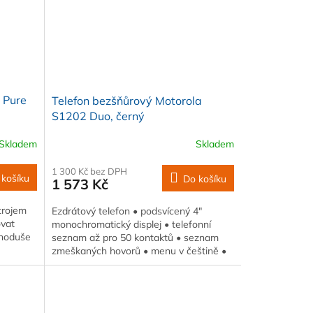
 Pure
Telefon bezšňůrový Motorola
S1202 Duo, černý
Skladem
Skladem
1 300 Kč bez DPH
 košíku
Do košíku
1 573 Kč
trojem
Ezdrátový telefon • podsvícený 4"
vat
monochromatický displej • telefonní
dnoduše
seznam až pro 50 kontaktů • seznam
zmeškaných hovorů • menu v češtině •
polyfonní…