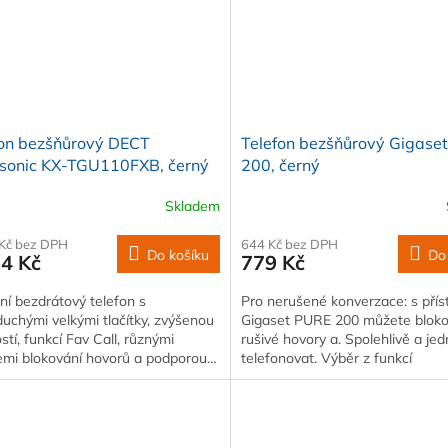
fon bezšňůrový DECT
Telefon bezšňůrový Gigaset
sonic KX-TGU110FXB, černý
200, černý
Skladem
 Kč bez DPH
644 Kč bez DPH
Do košíku
Do
14 Kč
779 Kč
lní bezdrátový telefon s
Pro nerušené konverzace: s přís
uchými velkými tlačítky, zvýšenou
Gigaset PURE 200 můžete bloko
ostí, funkcí Fav Call, různými
rušivé hovory a. Spolehlivě a je
emi blokování hovorů a podporou…
telefonovat. Výběr z funkcí