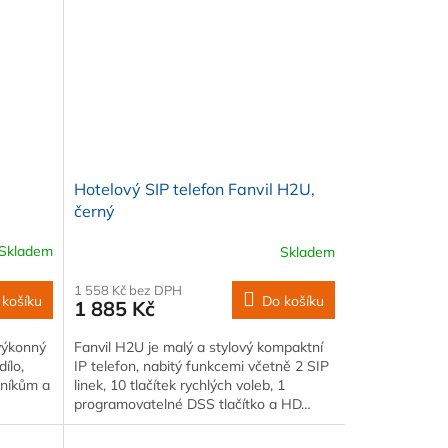
Hotelový SIP telefon Fanvil H2U,
černý
Skladem
Skladem
1 558 Kč bez DPH
 košíku
Do košíku
1 885 Kč
 výkonný
Fanvil H2U je malý a stylový kompaktní
dílo,
IP telefon, nabitý funkcemi včetně 2 SIP
vníkům a
linek, 10 tlačítek rychlých voleb, 1
programovatelné DSS tlačítko a HD…