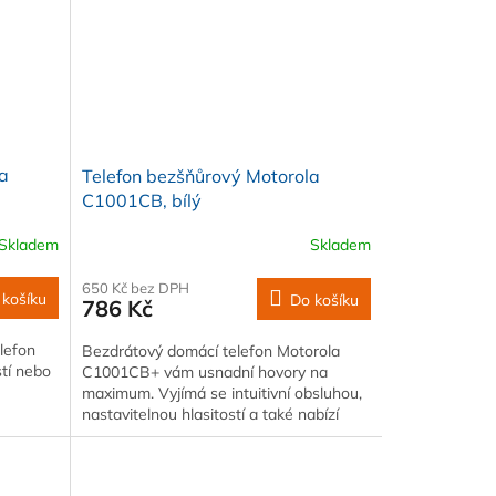
la
Telefon bezšňůrový Motorola
C1001CB, bílý
Skladem
Skladem
650 Kč bez DPH
 košíku
Do košíku
786 Kč
elefon
Bezdrátový domácí telefon Motorola
tí nebo
C1001CB+ vám usnadní hovory na
maximum. Vyjímá se intuitivní obsluhou,
nastavitelnou hlasitostí a také nabízí
možnost…