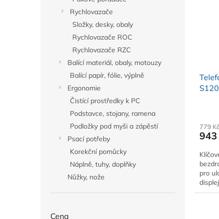
Rychlovazače
Složky, desky, obaly
Rychlovazače ROC
Rychlovazače RZC
Balící materiál, obaly, motouzy
Balící papír, fólie, výplně
Telef
S120
Ergonomie
Čistící prostředky k PC
Podstavce, stojany, ramena
Podložky pod myši a zápěstí
779 K
943
Psací potřeby
Korekční pomůcky
Klíčov
bezdr
Náplně, tuhy, doplňky
pro ul
Nůžky, nože
disple
Cena