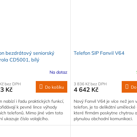
on bezdrátový seniorský
Telefon SIP Fanvil V64
rola CD5001, bílý
Na dotaz
 Kč bez DPH
3 836 Kč bez DPH
Do košíku
Do
73 Kč
4 642 Kč
n nabízí i řadu praktických funkcí,
Nový Fanvil V64 je více než jen
přidávají k pevné lince výhody
telefon, je to delikátní umělecké 
ích telefonů. Mimo jiné vám toto
které firmám poskytne chytrou 
ní ukazuje číslo volajícího.
plynulou obchodní komunikaci.