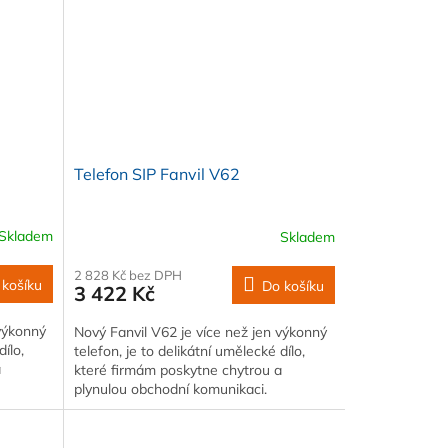
Telefon SIP Fanvil V62
Skladem
Skladem
2 828 Kč bez DPH
 košíku
Do košíku
3 422 Kč
 výkonný
Nový Fanvil V62 je více než jen výkonný
dílo,
telefon, je to delikátní umělecké dílo,
a
které firmám poskytne chytrou a
plynulou obchodní komunikaci.