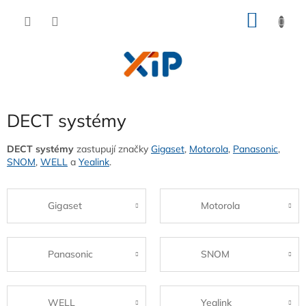
Přejít
NÁKU
na
obsah
KOŠÍK
DECT systémy
DECT systémy
zastupují značky
Gigaset
,
Motorola
,
Panasonic
,
SNOM
,
WELL
a
Yealink
.
Gigaset
Motorola
Panasonic
SNOM
WELL
Yealink