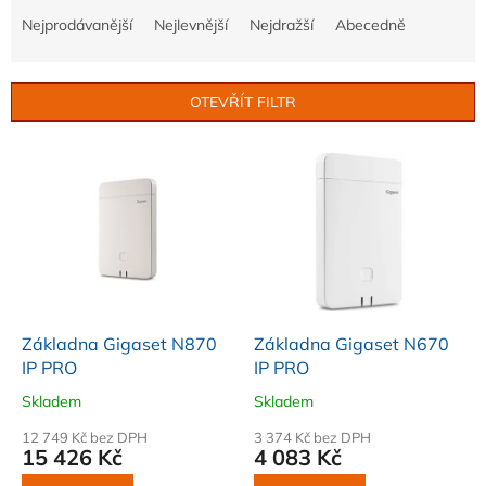
a
Nejprodávanější
Nejlevnější
Nejdražší
Abecedně
z
e
n
OTEVŘÍT FILTR
í
p
V
r
ý
o
p
d
i
u
s
k
p
t
r
ů
o
d
Základna Gigaset N870
Základna Gigaset N670
u
IP PRO
IP PRO
k
Skladem
Skladem
t
ů
12 749 Kč bez DPH
3 374 Kč bez DPH
15 426 Kč
4 083 Kč