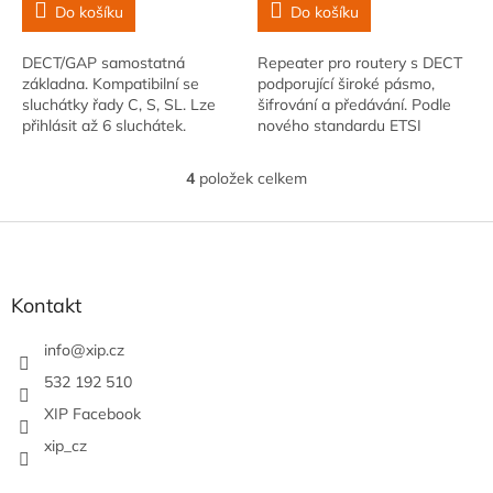
Do košíku
Do košíku
DECT/GAP samostatná
Repeater pro routery s DECT
základna. Kompatibilní se
podporující široké pásmo,
sluchátky řady C, S, SL. Lze
šifrování a předávání. Podle
přihlásit až 6 sluchátek.
nového standardu ETSI
Funkce data a času chráněny
Repeater (podporují-li ho
před výpadkem proudu
routery) plus: plně zpětná…
4
položek celkem
O
v
l
Z
á
á
d
p
a
a
Kontakt
c
t
í
í
info
@
xip.cz
p
r
532 192 510
v
XIP Facebook
k
y
xip_cz
v
ý