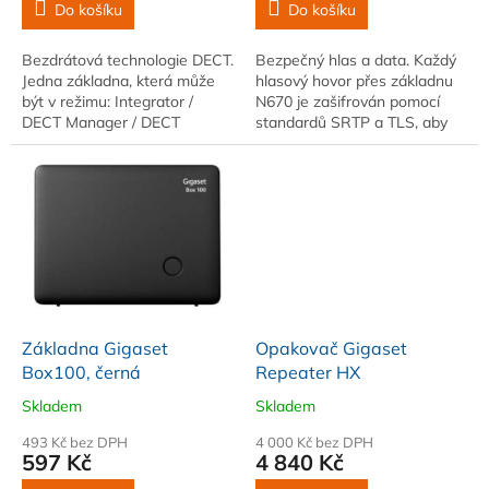
Do košíku
Do košíku
Bezdrátová technologie DECT.
Bezpečný hlas a data. Každý
Jedna základna, která může
hlasový hovor přes základnu
být v režimu: Integrator /
N670 je zašifrován pomocí
DECT Manager / DECT
standardů SRTP a TLS, aby
základna (popř. kombinace
bylo zajištěno absolutní
základna/manager)
soukromí.1) Se…
Základna Gigaset
Opakovač Gigaset
Box100, černá
Repeater HX
Skladem
Skladem
493 Kč bez DPH
4 000 Kč bez DPH
597 Kč
4 840 Kč