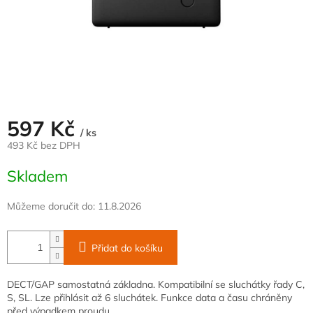
597 Kč
/ ks
493 Kč bez DPH
Měrná
Skladem
cena:
Můžeme doručit do:
11.8.2026
Přidat do košíku
DECT/GAP samostatná základna. Kompatibilní se sluchátky řady C,
S, SL. Lze přihlásit až 6 sluchátek. Funkce data a času chráněny
před výpadkem proudu