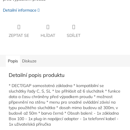
Detailní informace
ZEPTAT SE
HLÍDAT
SDÍLET
Popis
Diskuze
Detailní popis produktu
* DECT/GAP samostatná základna * kompatibilní se
sluchátky řady C, S, SL * lze přihlásit až 6 sluchátek * funkce
data a času chráněny před výpadkem proudu * možnost
připevnění na stěnu * menu pro snadné ovládání závisí na
typu použitého sluchátka * dosah mimo budovu až 300m, v
budově až 50m * barva černá * Obsah balení: - 1x základna
Box 100 - 1x plug-in napájecí adapter - 1x telefonní kabel -
1x uživatelská příručka