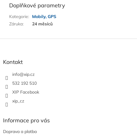
Doplňkové parametry
Kategorie
:
Mobily, GPS
Záruka
:
24 měsíců
Z
á
p
a
Kontakt
t
í
info
@
xip.cz
532 192 510
XIP Facebook
xip_cz
Informace pro vás
Doprava a platba