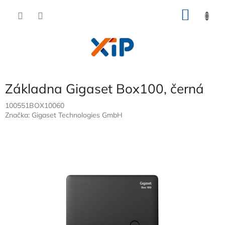
Přejít
NÁKU
na
obsah
KOŠÍK
Základna Gigaset Box100, černá
100551BOX10060
Značka:
Gigaset Technologies GmbH