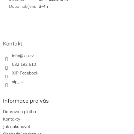
Doba nabíjení
:
3-4h
Z
á
p
a
Kontakt
t
í
info
@
xip.cz
532 192 510
XIP Facebook
xip_cz
Informace pro vás
Doprava a platba
Kontakty
Jak nakupovat