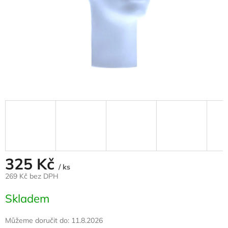
325 Kč
/ ks
269 Kč bez DPH
Měrná
Skladem
cena:
Můžeme doručit do:
11.8.2026