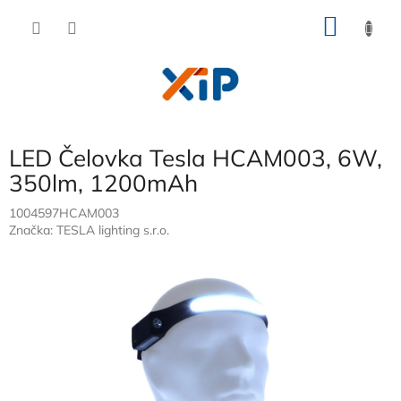
Přejít
NÁKU
na
obsah
KOŠÍK
LED Čelovka Tesla HCAM003, 6W,
350lm, 1200mAh
1004597HCAM003
Značka:
TESLA lighting s.r.o.