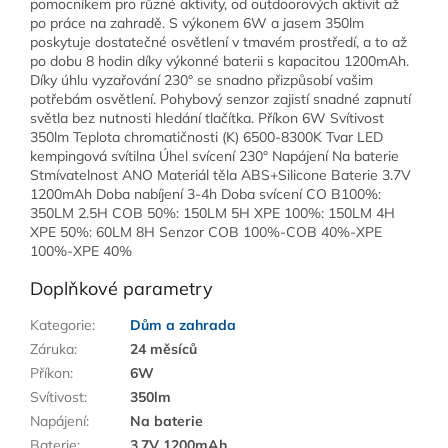
pomocníkem pro různé aktivity, od outdoorových aktivit až
po práce na zahradě. S výkonem 6W a jasem 350lm
poskytuje dostatečné osvětlení v tmavém prostředí, a to až
po dobu 8 hodin díky výkonné baterii s kapacitou 1200mAh.
Díky úhlu vyzařování 230° se snadno přizpůsobí vašim
potřebám osvětlení. Pohybový senzor zajistí snadné zapnutí
světla bez nutnosti hledání tlačítka. Příkon 6W Svítivost
350lm Teplota chromatičnosti (K) 6500-8300K Tvar LED
kempingová svítilna Úhel svícení 230° Napájení Na baterie
Stmívatelnost ANO Materiál těla ABS+Silicone Baterie 3.7V
1200mAh Doba nabíjení 3-4h Doba svícení CO B100%:
350LM 2.5H COB 50%: 150LM 5H XPE 100%: 150LM 4H
XPE 50%: 60LM 8H Senzor COB 100%-COB 40%-XPE
100%-XPE 40%
Doplňkové parametry
Kategorie
:
Dům a zahrada
Záruka
:
24 měsíců
Příkon
:
6W
Svítivost
:
350lm
Napájení
:
Na baterie
Baterie
:
3.7V 1200mAh