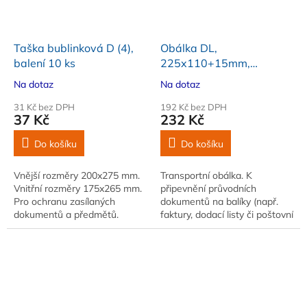
Taška bublinková D (4),
Obálka DL,
balení 10 ks
225x110+15mm,
Documents Enclosed na
Na dotaz
Na dotaz
balíky, 100 ks
31 Kč bez DPH
192 Kč bez DPH
37 Kč
232 Kč
Do košíku
Do košíku
Vnější rozměry 200x275 mm.
Transportní obálka. K
Vnitřní rozměry 175x265 mm.
připevnění průvodních
Pro ochranu zasílaných
dokumentů na balíky (např.
dokumentů a předmětů.
faktury, dodací listy či poštovní
Balení 10 ks
průvodky)