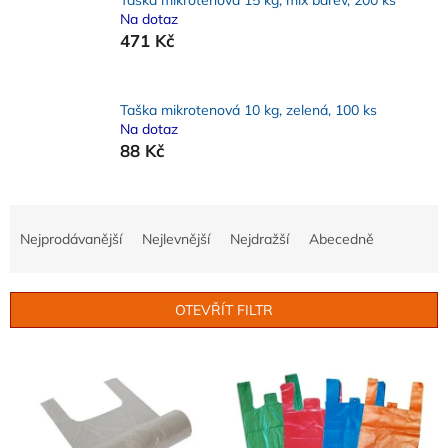
Na dotaz
471 Kč
Taška mikrotenová 10 kg, zelená, 100 ks
Na dotaz
88 Kč
Ř
a
Nejprodávanější
Nejlevnější
Nejdražší
Abecedně
z
e
n
OTEVŘÍT FILTR
í
p
V
r
ý
o
p
d
i
u
s