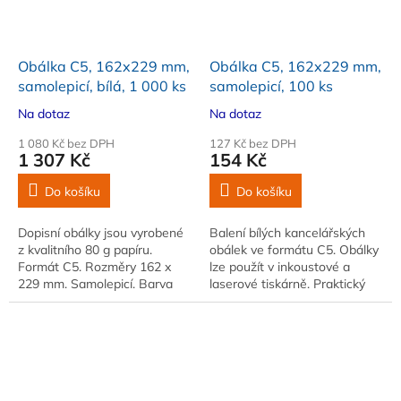
Obálka C5, 162x229 mm,
Obálka C5, 162x229 mm,
samolepicí, bílá, 1 000 ks
samolepicí, 100 ks
Na dotaz
Na dotaz
1 080 Kč bez DPH
127 Kč bez DPH
1 307 Kč
154 Kč
Do košíku
Do košíku
Dopisní obálky jsou vyrobené
Balení bílých kancelářských
z kvalitního 80 g papíru.
obálek ve formátu C5. Obálky
Formát C5. Rozměry 162 x
lze použít v inkoustové a
229 mm. Samolepicí. Barva
laserové tiskárně. Praktický
bílá. Balení 1 000 ks
samolepicí proužek pro
snadné uzavření obálky