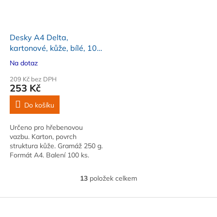
Desky A4 Delta,
kartonové, kůže, bílé, 100
ks
Na dotaz
209 Kč bez DPH
253 Kč
Do košíku
Určeno pro hřebenovou
vazbu. Karton, povrch
struktura kůže. Gramáž 250 g.
Formát A4. Balení 100 ks.
Barva bílá
13
položek celkem
O
v
l
Z
á
á