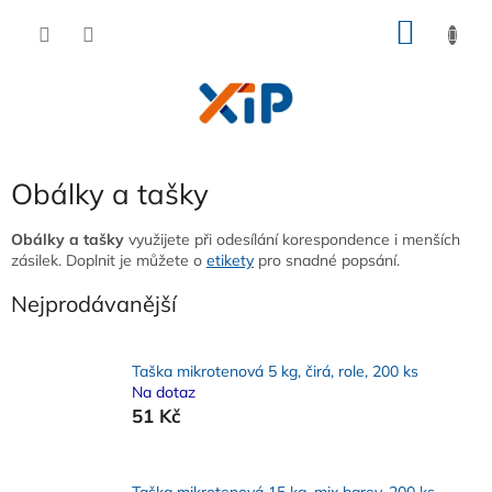
Přejít
NÁKU
na
obsah
KOŠÍK
Obálky a tašky
Obálky a tašky
využijete při odesílání korespondence i menších
zásilek. Doplnit je můžete o
etikety
pro snadné popsání.
Nejprodávanější
Taška mikrotenová 5 kg, čirá, role, 200 ks
Na dotaz
51 Kč
Taška mikrotenová 15 kg, mix barev, 200 ks