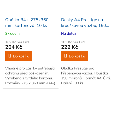
Obálka B4+, 275x360
Desky A4 Prestige na
mm, kartonová, 10 ks
kroužkovou vazbu, 150
mikronů, čiré, 100 ks
Skladem
Na dotaz
169 Kč bez DPH
183 Kč bez DPH
204 Kč
222 Kč
Do košíku
Do košíku
Vhodné pro zásilky potřebující
Obálka Prestige pro
ochranu před poškozením.
hřebenovou vazbu. Tloušťka
Vyrobeno z tvrdého kartonu.
150 mikronů. Formát A4. Čirá.
Rozměry 275 × 360 mm (B4+).
Balení 100 ks
Barva bílá. Balení 10 ks