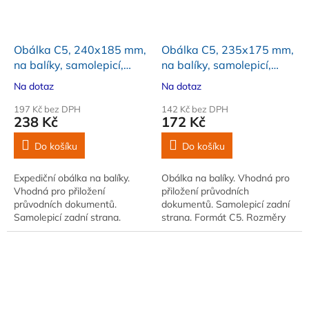
Obálka C5, 240x185 mm,
Obálka C5, 235x175 mm,
na balíky, samolepicí,
na balíky, samolepicí,
červená, 100 ks
čirá, 100 ks
Na dotaz
Na dotaz
197 Kč bez DPH
142 Kč bez DPH
238 Kč
172 Kč
Do košíku
Do košíku
Expediční obálka na balíky.
Obálka na balíky. Vhodná pro
Vhodná pro přiložení
přiložení průvodních
průvodních dokumentů.
dokumentů. Samolepicí zadní
Samolepicí zadní strana.
strana. Formát C5. Rozměry
Formát A5. Rozměry 240 x
235 x 175 mm. Balení 100 ks.
185 mm. Okno vpravo. Balení
Barva čirá
100 ks