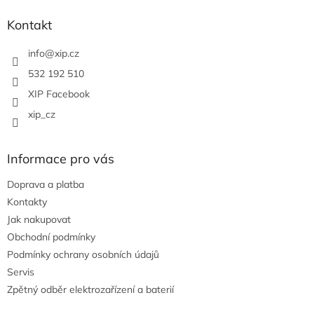
d
p
a
a
Kontakt
c
t
í
í
info
@
xip.cz
p
r
532 192 510
v
XIP Facebook
k
y
xip_cz
v
ý
p
Informace pro vás
i
s
Doprava a platba
u
Kontakty
Jak nakupovat
Obchodní podmínky
Podmínky ochrany osobních údajů
Servis
Zpětný odběr elektrozařízení a baterií