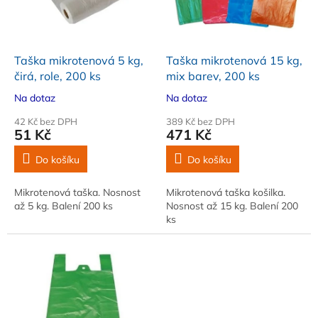
k
p
t
r
ů
o
d
Taška mikrotenová 5 kg,
Taška mikrotenová 15 kg,
u
čirá, role, 200 ks
mix barev, 200 ks
k
Na dotaz
Na dotaz
t
ů
42 Kč bez DPH
389 Kč bez DPH
51 Kč
471 Kč
Do košíku
Do košíku
Mikrotenová taška. Nosnost
Mikrotenová taška košilka.
až 5 kg. Balení 200 ks
Nosnost až 15 kg. Balení 200
ks