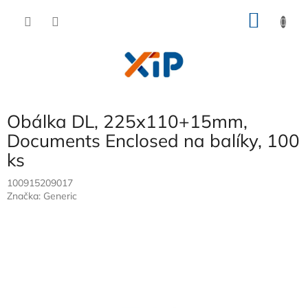
Přejít
NÁKU
na
obsah
KOŠÍK
Obálka DL, 225x110+15mm,
Documents Enclosed na balíky, 100
ks
100915209017
Značka:
Generic