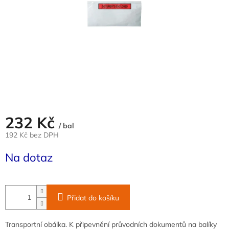
232 Kč
/ bal
192 Kč bez DPH
Měrná
Na dotaz
cena:
Přidat do košíku
Transportní obálka. K připevnění průvodních dokumentů na balíky