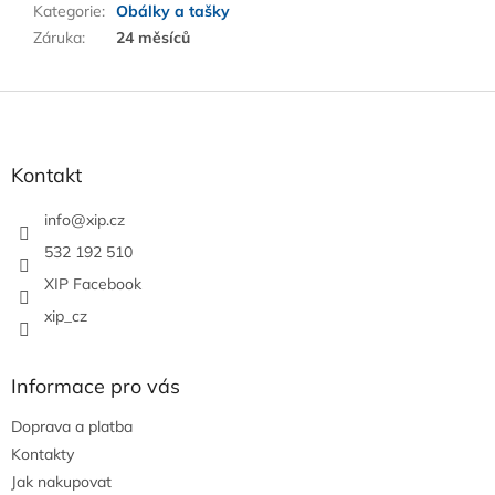
Kategorie
:
Obálky a tašky
Záruka
:
24 měsíců
Z
á
p
a
Kontakt
t
í
info
@
xip.cz
532 192 510
XIP Facebook
xip_cz
Informace pro vás
Doprava a platba
Kontakty
Jak nakupovat