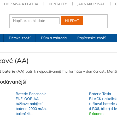
DOPRAVA A PLATBA
KONTAKTY
JAK NAKUPOVAT
HLEDAT
Dětské zboží
Dům a zahrada
Papírenské zboží
kové (AA)
é baterie (AA)
patří k nejpoužívanějšímu formátu v domácnosti. Menší
rodávanější
Baterie Panasonic
Baterie Tesla
ENELOOP AA
BLACK+ alkalick
tužkové nabíjecí
tužková baterie
baterie 2000 mAh,
(LR06, blistr) 4 k
balení 4ks
Skladem