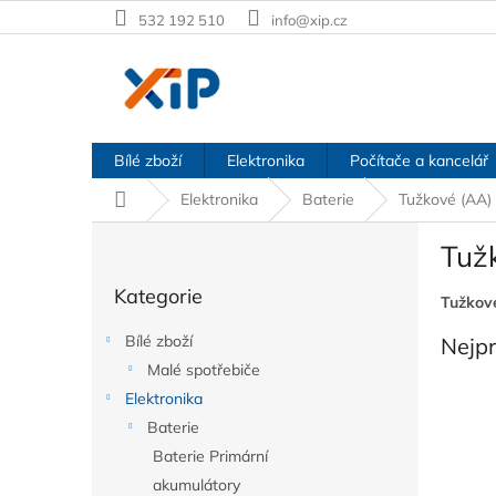
Přejít
532 192 510
info@xip.cz
na
obsah
Bílé zboží
Elektronika
Počítače a kancelář
Domů
Elektronika
Baterie
Tužkové (AA)
P
Tuž
o
Přeskočit
s
Kategorie
kategorie
Tužkov
t
r
Bílé zboží
Nejp
a
Malé spotřebiče
n
Elektronika
n
í
Baterie
p
Baterie Primární
a
akumulátory