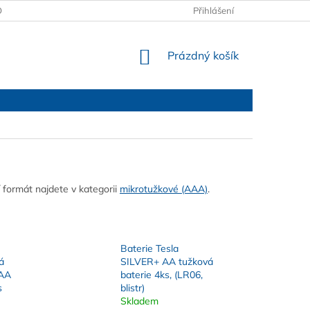
OBCHODNÍ PODMÍNKY
PODMÍNKY OCHRANY OSOBNÍCH ÚDAJŮ
Přihlášení
NÁKUPNÍ
Prázdný košík
KOŠÍK
 formát najdete v kategorii
mikrotužkové (AAA)
.
Baterie Tesla
á
SILVER+ AA tužková
 AA
baterie 4ks, (LR06,
s
blistr)
Skladem