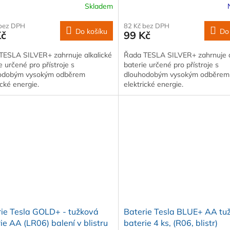
Skladem
 bez DPH
82 Kč bez DPH
Do košíku
Do
Kč
99 Kč
TESLA SILVER+ zahrnuje alkalické
Řada TESLA SILVER+ zahrnuje a
e určené pro přístroje s
baterie určené pro přístroje s
odobým vysokým odběrem
dlouhodobým vysokým odběrem
ické energie.
elektrické energie.
ie Tesla GOLD+ - tužková
Baterie Tesla BLUE+ AA tu
ie AA (LR06) balení v blistru
baterie 4 ks, (R06, blistr)