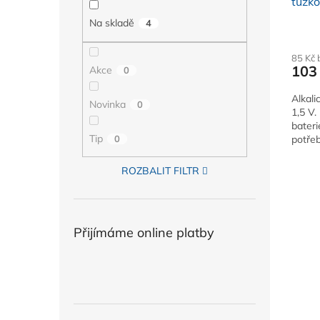
tužko
10 ks
Na skladě
4
85 Kč
103
Akce
0
Alkali
Novinka
0
1,5 V
bateri
Tip
0
potře
ROZBALIT FILTR
Přijímáme online platby