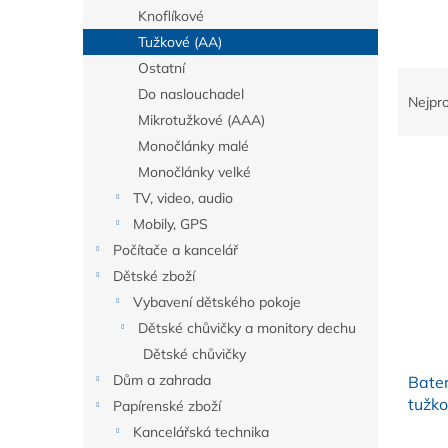
n
Knoflíkové
e
Tužkové (AA)
l
Ostatní
Ř
Do naslouchadel
a
Nejpr
z
Mikrotužkové (AAA)
e
Monočlánky malé
V
n
Monočlánky velké
ý
í
TV, video, audio
p
p
Mobily, GPS
i
r
s
Počítače a kancelář
o
p
d
Dětské zboží
r
u
Vybavení dětského pokoje
o
k
Dětské chůvičky a monitory dechu
d
t
Dětské chůvičky
u
ů
Dům a zahrada
Bate
k
tužko
t
Papírenské zboží
mAh, 
ů
Kancelářská technika