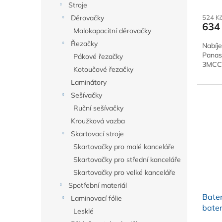
Stroje
524 K
Děrovačky
634
Malokapacitní děrovačky
Řezačky
Nabíj
Panas
Pákové řezačky
3MCCE.
Kotoučové řezačky
Laminátory
Sešívačky
Ruční sešívačky
Kroužková vazba
Skartovací stroje
Skartovačky pro malé kanceláře
Skartovačky pro střední kanceláře
Skartovačky pro velké kanceláře
Spotřební materiál
Bater
Laminovací fólie
bater
Lesklé