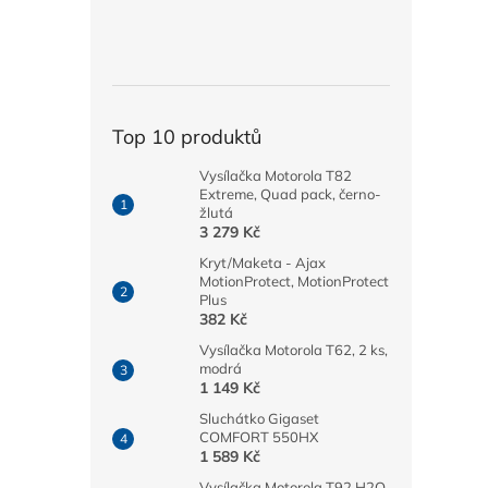
Top 10 produktů
Vysílačka Motorola T82
Extreme, Quad pack, černo-
žlutá
3 279 Kč
Kryt/Maketa - Ajax
MotionProtect, MotionProtect
Plus
382 Kč
Vysílačka Motorola T62, 2 ks,
modrá
1 149 Kč
Sluchátko Gigaset
COMFORT 550HX
1 589 Kč
Vysílačka Motorola T92 H2O,