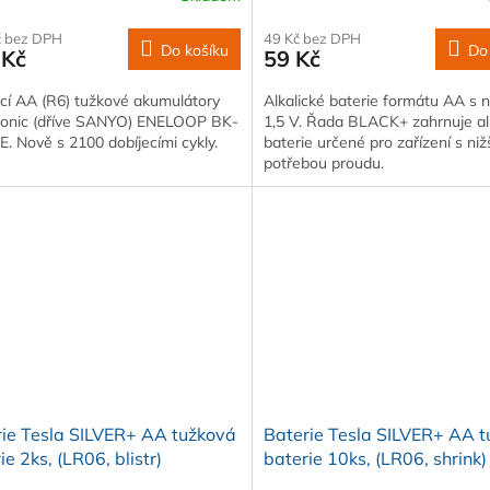
č bez DPH
49 Kč bez DPH
Do košíku
Do
 Kč
59 Kč
ecí AA (R6) tužkové akumulátory
Alkalické baterie formátu AA s 
onic (dříve SANYO) ENELOOP BK-
1,5 V. Řada BLACK+ zahrnuje al
 Nově s 2100 dobíjecími cykly.
baterie určené pro zařízení s niž
potřebou proudu.
ie Tesla SILVER+ AA tužková
Baterie Tesla SILVER+ AA 
ie 2ks, (LR06, blistr)
baterie 10ks, (LR06, shrink)