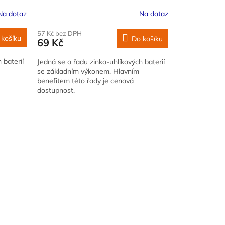
Na dotaz
Na dotaz
57 Kč bez DPH
 košíku
Do košíku
69 Kč
 baterií
Jedná se o řadu zinko-uhlíkových baterií
se základním výkonem. Hlavním
benefitem této řady je cenová
dostupnost.