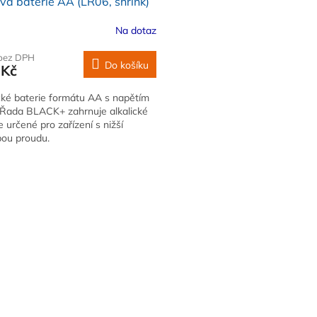
vá baterie AA (LR06, shrink)
Na dotaz
 bez DPH
Do košíku
 Kč
cké baterie formátu AA s napětím
. Řada BLACK+ zahrnuje alkalické
e určené pro zařízení s nižší
bou proudu.
O
v
l
á
d
a
c
í
p
r
v