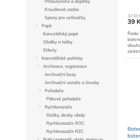
Příslušenství a doplňky
Kroužková vazba
32 Kč
Spony pro sešívačky
39 
Papír
Řada 
Kancelářský papír
bateri
Obálky a tašky
dlouh
Etikety
elektr
Kancelářské potřeby
Archivace, organizace
Archivační boxy
Archivační vazače a šrouby
Pořadače
Pákové pořadače
Rychlovazače
Složky, desky, obaly
Rychlovazače ROC
Bater
Rychlovazače RZC
bater
Balící materiál, obaly, motouzy