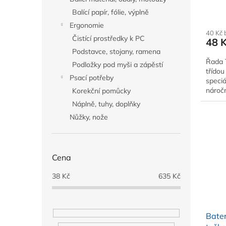
po 2 
Balící papír, fólie, výplně
Ergonomie
40 Kč
Čistící prostředky k PC
48 
Podstavce, stojany, ramena
Řada 
Podložky pod myši a zápěstí
třídou
Psací potřeby
speciá
náročn
Korekční pomůcky
fotoa
Náplně, tuhy, doplňky
Nůžky, nože
Cena
38
Kč
635
Kč
Bater