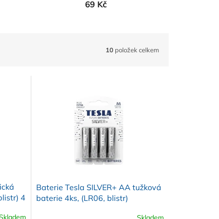
69 Kč
10
položek celkem
ická
Baterie Tesla SILVER+ AA tužková
listr) 4
baterie 4ks, (LR06, blistr)
Skladem
Skladem