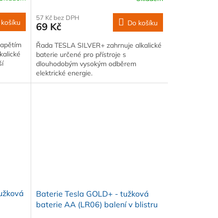
57 Kč bez DPH
 košíku
Do košíku
69 Kč
napětím
Řada TESLA SILVER+ zahrnuje alkalické
kalické
baterie určené pro přístroje s
ší
dlouhodobým vysokým odběrem
elektrické energie.
tužková
Baterie Tesla GOLD+ - tužková
baterie AA (LR06) balení v blistru
po 4 ks