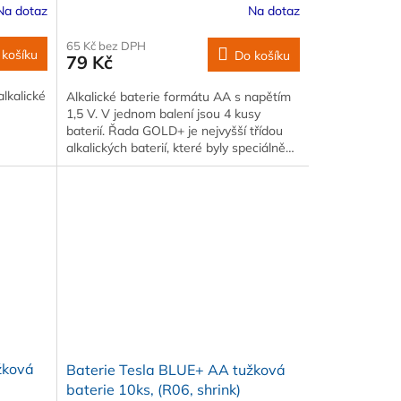
Na dotaz
Na dotaz
65 Kč bez DPH
 košíku
Do košíku
79 Kč
lkalické
Alkalické baterie formátu AA s napětím
1,5 V. V jednom balení jsou 4 kusy
baterií. Řada GOLD+ je nejvyšší třídou
alkalických baterií, které byly speciálně…
žková
Baterie Tesla BLUE+ AA tužková
baterie 10ks, (R06, shrink)