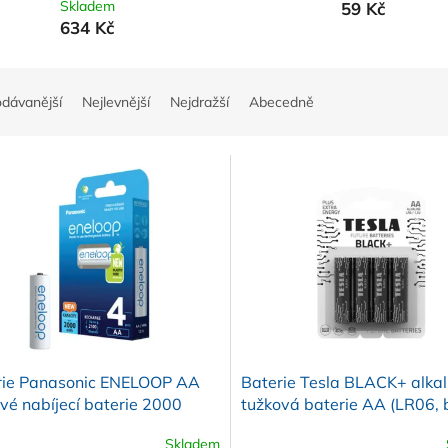
Skladem
59 Kč
634 Kč
odávanější
Nejlevnější
Nejdražší
Abecedně
rie Panasonic ENELOOP AA
Baterie Tesla BLACK+ alkal
vé nabíjecí baterie 2000
tužková baterie AA (LR06, b
balení 4ks
ks
Skladem