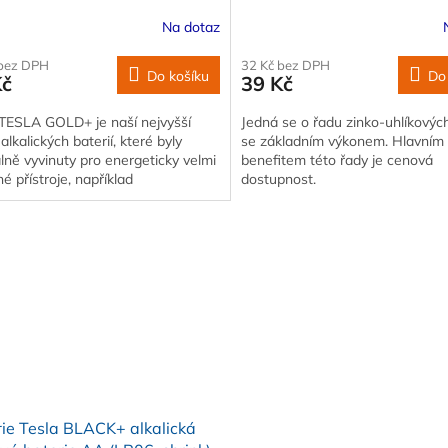
ks
Na dotaz
 bez DPH
32 Kč bez DPH
Do košíku
Do
Kč
39 Kč
TESLA GOLD+ je naší nejvyšší
Jedná se o řadu zinko-uhlíkových
 alkalických baterií, které byly
se základním výkonem. Hlavním
lně vyvinuty pro energeticky velmi
benefitem této řady je cenová
é přístroje, například
dostupnost.
paráty…
ie Tesla BLACK+ alkalická