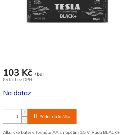
103 Kč
/ bal
85 Kč bez DPH
Měrná
Na dotaz
cena:
Přidat do košíku
Alkalické baterie formátu AA s napětím 1,5 V. Řada BLACK+