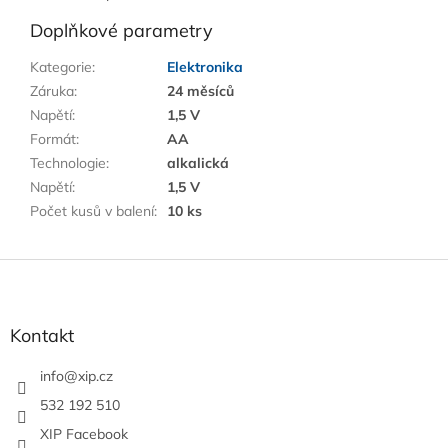
Doplňkové parametry
Kategorie
:
Elektronika
Záruka
:
24 měsíců
Napětí
:
1,5 V
Formát
:
AA
Technologie
:
alkalická
Napětí
:
1,5 V
Počet kusů v balení
:
10 ks
Z
á
p
a
Kontakt
t
í
info
@
xip.cz
532 192 510
XIP Facebook