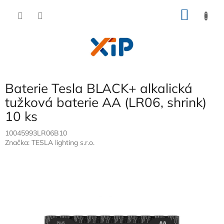
Přejít
NÁKU
na
obsah
KOŠÍK
Baterie Tesla BLACK+ alkalická
tužková baterie AA (LR06, shrink)
10 ks
10045993LR06B10
Značka:
TESLA lighting s.r.o.