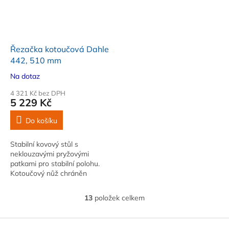
Řezačka kotoučová Dahle
442, 510 mm
Na dotaz
4 321 Kč bez DPH
5 229 Kč
Do košíku
Stabilní kovový stůl s
neklouzavými pryžovými
patkami pro stabilní polohu.
Kotoučový nůž chráněn
uzavřeným plastovým krytem
13
položek celkem
O
v
l
Z