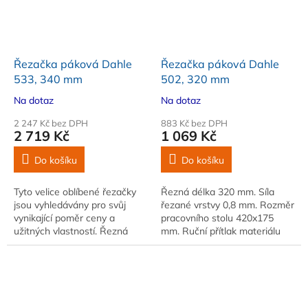
Řezačka páková Dahle
Řezačka páková Dahle
533, 340 mm
502, 320 mm
Na dotaz
Na dotaz
2 247 Kč bez DPH
883 Kč bez DPH
2 719 Kč
1 069 Kč
Do košíku
Do košíku
Tyto velice oblíbené řezačky
Řezná délka 320 mm. Síla
jsou vyhledávány pro svůj
řezané vrstvy 0,8 mm. Rozměr
vynikající poměr ceny a
pracovního stolu 420x175
užitných vlastností. Řezná
mm. Ruční přítlak materiálu
délka 340 mm. Kapacita řezu
15 listů A4