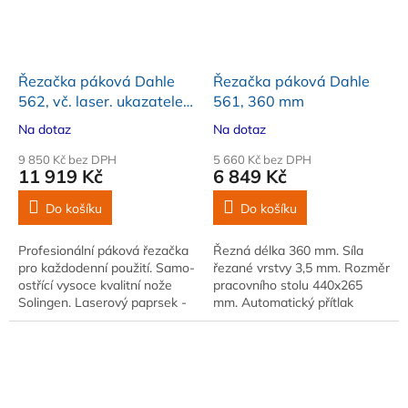
Řezačka páková Dahle
Řezačka páková Dahle
562, vč. laser. ukazatele,
561, 360 mm
360 mm, 3,5 mm, A4
Na dotaz
Na dotaz
9 850 Kč bez DPH
5 660 Kč bez DPH
11 919 Kč
6 849 Kč
Do košíku
Do košíku
Profesionální páková řezačka
Řezná délka 360 mm. Síla
pro každodenní použití. Samo-
řezané vrstvy 3,5 mm. Rozměr
ostřící vysoce kvalitní nože
pracovního stolu 440x265
Solingen. Laserový paprsek -
mm. Automatický přítlak
přesné vyznačení linie řezu
materiálu