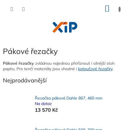
Přejít
NÁKU
na
obsah
KOŠÍK
Pákové řezačky
Pákové řezačky
zvládnou najednou přeříznout i silnější stoh
papíru. Pro tenčí materiály jsou vhodné i
kotoučové řezačky
.
Nejprodávanější
Řezačka páková Dahle 867, 460 mm
Na dotaz
13 570 Kč
Řezačka páková Dahle 569, 700 mm