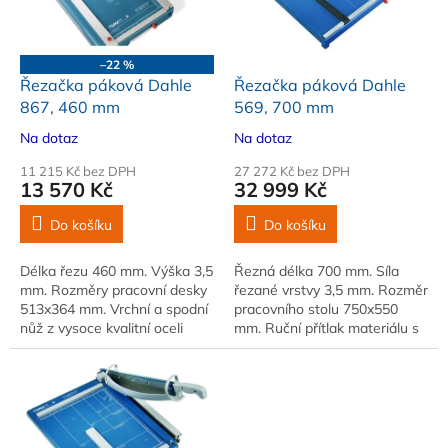
k
p
t
r
ů
o
–22 %
d
Řezačka páková Dahle
Řezačka páková Dahle
u
867, 460 mm
569, 700 mm
k
Na dotaz
Na dotaz
t
ů
11 215 Kč bez DPH
27 272 Kč bez DPH
13 570 Kč
32 999 Kč
Do košíku
Do košíku
Délka řezu 460 mm. Výška 3,5
Řezná délka 700 mm. Síla
mm. Rozměry pracovní desky
řezané vrstvy 3,5 mm. Rozměr
513x364 mm. Vrchní a spodní
pracovního stolu 750x550
nůž z vysoce kvalitní oceli
mm. Ruční přítlak materiálu s
Solingen. Automatický přítlak
aretací