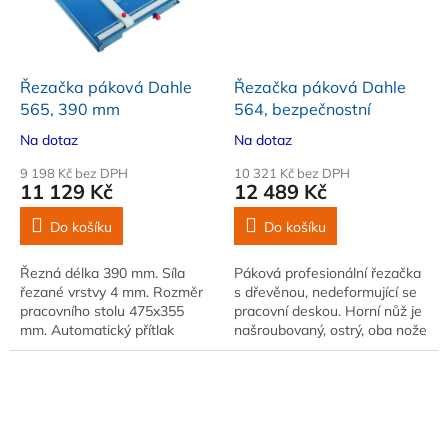
Řezačka páková Dahle
Řezačka páková Dahle
565, 390 mm
564, bezpečnostní
Na dotaz
Na dotaz
9 198 Kč bez DPH
10 321 Kč bez DPH
11 129 Kč
12 489 Kč
Do košíku
Do košíku
Řezná délka 390 mm. Síla
Páková profesionální řezačka
řezané vrstvy 4 mm. Rozměr
s dřevěnou, nedeformující se
pracovního stolu 475x355
pracovní deskou. Horní nůž je
mm. Automatický přítlak
našroubovaný, ostrý, oba nože
materiálu
ze speciální nožové oceli
Solingen