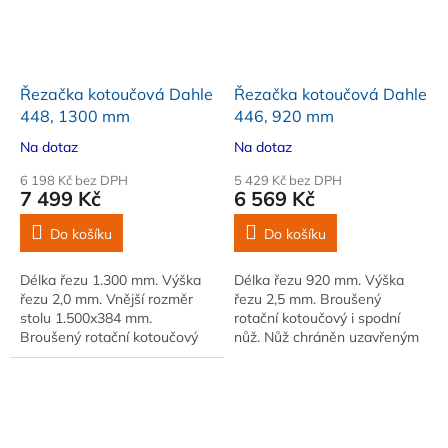
Řezačka kotoučová Dahle
Řezačka kotoučová Dahle
448, 1300 mm
446, 920 mm
Na dotaz
Na dotaz
6 198 Kč bez DPH
5 429 Kč bez DPH
7 499 Kč
6 569 Kč
Do košíku
Do košíku
Délka řezu 1.300 mm. Výška
Délka řezu 920 mm. Výška
řezu 2,0 mm. Vnější rozměr
řezu 2,5 mm. Broušený
stolu 1.500x384 mm.
rotační kotoučový i spodní
Broušený rotační kotoučový
nůž. Nůž chráněn uzavřeným
nůž i spodní nůž. Nůž chráněn
plastovým krytem.
uzavřeným plastovým krytem
Automatický přítlak v místě
řezu