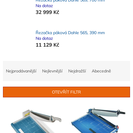
Na dotaz
32 999 Kč
Řezačka páková Dahle 565, 390 mm
Na dotaz
11 129 Kč
Ř
a
Nejprodávanější
Nejlevnější
Nejdražší
Abecedně
z
e
n
OTEVŘÍT FILTR
í
p
V
r
ý
o
p
d
i
u
s