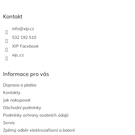
á
á
d
p
a
a
Kontakt
c
t
í
í
info
@
xip.cz
p
r
532 192 510
v
XIP Facebook
k
y
xip_cz
v
ý
p
Informace pro vás
i
s
Doprava a platba
u
Kontakty
Jak nakupovat
Obchodní podmínky
Podmínky ochrany osobních údajů
Servis
Zpětný odběr elektrozařízení a baterií