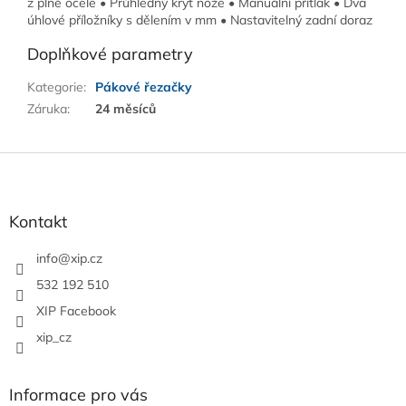
z plné ocele • Průhledný kryt nože • Manuální přítlak • Dva
úhlové příložníky s dělením v mm • Nastavitelný zadní doraz
Doplňkové parametry
Kategorie
:
Pákové řezačky
Záruka
:
24 měsíců
Z
á
p
a
Kontakt
t
í
info
@
xip.cz
532 192 510
XIP Facebook
xip_cz
Informace pro vás