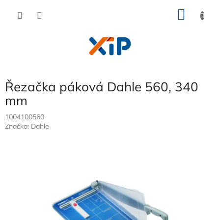
Přejít
NÁKU
na
obsah
KOŠÍK
Řezačka páková Dahle 560, 340
mm
1004100560
Značka:
Dahle