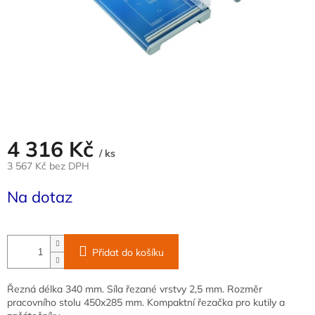
4 316 Kč
/ ks
3 567 Kč bez DPH
Měrná
Na dotaz
cena:
Přidat do košíku
Řezná délka 340 mm. Síla řezané vrstvy 2,5 mm. Rozměr
pracovního stolu 450x285 mm. Kompaktní řezačka pro kutily a