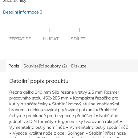
začátečníky
Detailní informace
ZEPTAT SE
HLÍDAT
SDÍLET
Popis
Související soubory (2)
Diskuze
Detailní popis produktu
Řezná délka 340 mm Síla řezané vrstvy 2,5 mm Rozměr
pracovního stolu 450x285 mm • Kompaktní řezačka pro
kutily a začátečníky • Stabilní kovový stůl se zaoblenými
hranami a neklouzavými pryžovými patkami • Praktické
úchytné prohlubně pro bezpečné přenášení • Natištěné
jednotlivé DIN formáty • Ergonomicky tvarovaná rukojeť •
Vyměnitelný, ostrý horní nůž • Vyměnitelný, ostrý spodní nůž
• Vysoce kvalitní nože z oceli Solingen • Stabilní hřbet nože