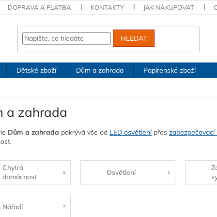
DOPRAVA A PLATBA
KONTAKTY
JAK NAKUPOVAT
HLEDAT
Dětské zboží
Dům a zahrada
Papírenské zboží
 a zahrada
rie
Dům a zahrada
pokrývá vše od
LED osvětlení
přes
zabezpečovací
ost.
Chytrá
Z
Osvětlení
domácnost
s
Nářadí