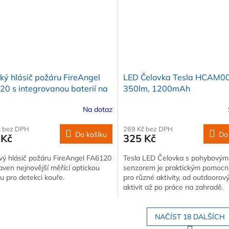
ký hlásič požáru FireAngel
LED Čelovka Tesla HCAM0
0 s integrovanou baterií na
350lm, 1200mAh
t provozu
Na dotaz
č bez DPH
269 Kč bez DPH
Do košíku
Do
 Kč
325 Kč
vý hlásič požáru FireAngel FA6120
Tesla LED Čelovka s pohybovým
aven nejnovější měřící optickou
senzorem je praktickým pomoc
 pro detekci kouře.
pro různé aktivity, od outdoorov
aktivit až po práce na zahradě.
NAČÍST 18 DALŠÍCH