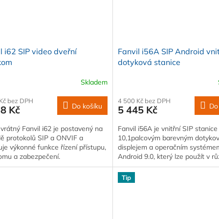
l i62 SIP video dveřní
Fanvil i56A SIP Android vnit
rkom
dotyková stanice
Skladem
 Kč bez DPH
4 500 Kč bez DPH
Do košíku
Do
68 Kč
5 445 Kč
vrátný Fanvil i62 je postavený na
Fanvil i56A je vnitřní SIP stanice
dě protokolů SIP a ONVIF a
10,1palcovým barevným dotyko
uje výkonné funkce řízení přístupu,
displejem a operačním systéme
komu a zabezpečení.
Android 9.0, který lze použít v r
vnitřních…
Tip