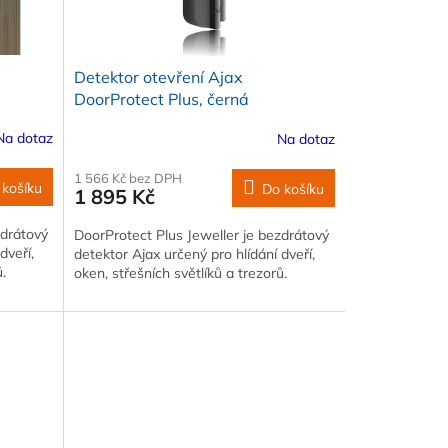
Detektor otevření Ajax
DoorProtect Plus, černá
Na dotaz
Na dotaz
1 566 Kč bez DPH
 košíku
Do košíku
1 895 Kč
zdrátový
DoorProtect Plus Jeweller je bezdrátový
dveří,
detektor Ajax určený pro hlídání dveří,
.
oken, střešních světlíků a trezorů.