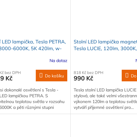
í LED lampička, Tesla PETRA,
Stolní LED lampička magnet
3000-6000K, 5K 420lm, w-
Tesla LUCIE, 120lm, 3000K
er, černá
C, černá
Na dotaz
 Kč bez DPH
818 Kč bez DPH
Do košíku
Do
99 Kč
990 Kč
 si dokonalé osvětlení s Tesla -
Tesla stolní LED lampička LUCIE
í LED lampičkou PETRA. S
stylová, ale také velmi všestrann
itelnou teplotou světla v rozsahu
výkonem 120lm a teplotou svět
6000K a pěti různými stupni
vytváří příjemné osvětlení pro…
ostí s…