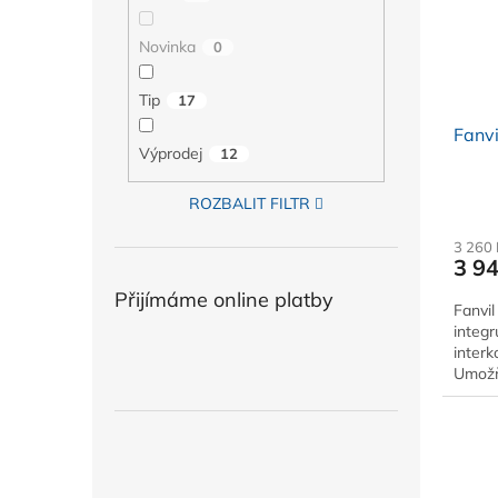
Novinka
0
Tip
17
Fanvi
Výprodej
12
ROZBALIT FILTR
3 260
3 9
Přijímáme online platby
Fanvil
integr
inter
Umožň