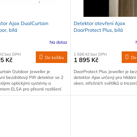
tor Ajax DualCurtain
Detektor otevření Ajax
or, bílá
DoorProtect Plus, bílá
Na dotaz
 Kč bez DPH
1 566 Kč bez DPH
Do košíku
Do
95 Kč
1 895 Kč
rtain Outdoor Jeweller je
DoorProtect Plus Jeweller je be
vní bezdrátový PIR detektor se 2
detektor Ajax určený pro hlídání 
slými optickými systémy a
oken, střešních světlíků a trezorů
tmem ELSA pro přesné rozlišení
u člověka…