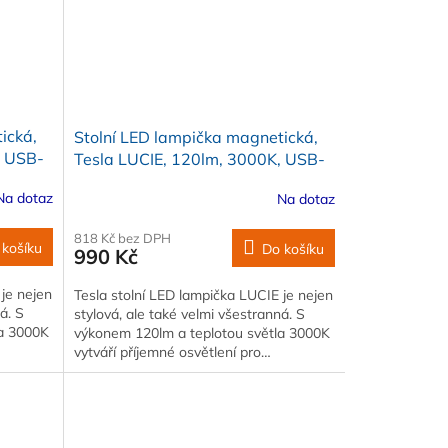
ická,
Stolní LED lampička magnetická,
, USB-
Tesla LUCIE, 120lm, 3000K, USB-
C, bílá
Na dotaz
Na dotaz
818 Kč bez DPH
 košíku
Do košíku
990 Kč
 je nejen
Tesla stolní LED lampička LUCIE je nejen
á. S
stylová, ale také velmi všestranná. S
la 3000K
výkonem 120lm a teplotou světla 3000K
vytváří příjemné osvětlení pro…