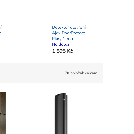
í
Detektor otevření
t
Ajax DoorProtect
Plus, černá
Na dotaz
1 895 Kč
70
položek celkem