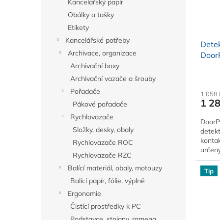
Kancelářský papír
Obálky a tašky
Etikety
Kancelářské potřeby
Detek
Archivace, organizace
DoorP
Archivační boxy
Archivační vazače a šrouby
Pořadače
1 058
1 2
Pákové pořadače
Rychlovazače
DoorPr
Složky, desky, obaly
detekt
kontak
Rychlovazače ROC
určený
Rychlovazače RZC
střeš
Balící materiál, obaly, motouzy
Tip
Balící papír, fólie, výplně
Ergonomie
Čistící prostředky k PC
Podstavce, stojany, ramena