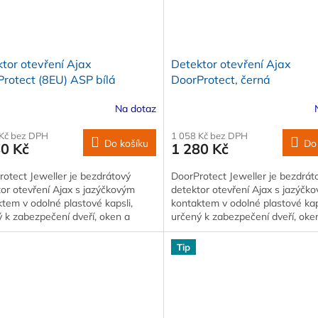
tor otevření Ajax
Detektor otevření Ajax
rotect (8EU) ASP bílá
DoorProtect, černá
Na dotaz
 Kč bez DPH
1 058 Kč bez DPH
Do košíku
Do
80 Kč
1 280 Kč
otect Jeweller je bezdrátový
DoorProtect Jeweller je bezdrát
or otevření Ajax s jazýčkovým
detektor otevření Ajax s jazýčk
tem v odolné plastové kapsli,
kontaktem v odolné plastové kap
 k zabezpečení dveří, oken a
určený k zabezpečení dveří, oke
ních…
střešních…
Tip