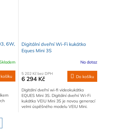
03, 6W,
Digitální dveřní Wi-Fi kukátko
Eques Mini 3S
Skladem
Na dotaz
5 202 Kč bez DPH
 košíku
Do košíku
6 294 Kč
Digitální dveřní wi-fi videokukátko
níkem
EQUES Mini 3S. Digitální dveřní Wi-Fi
ých
kukátko VEIU Mini 3S je novou generací
velmi úspěšného modelu VEIU Mini.