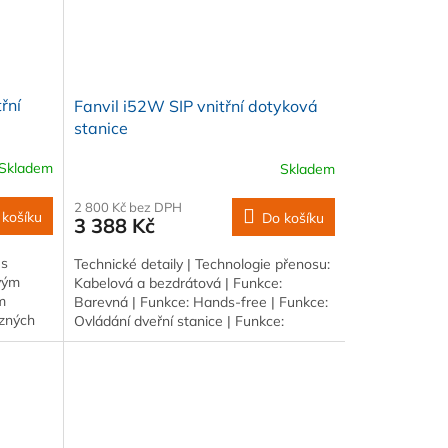
řní
Fanvil i52W SIP vnitřní dotyková
stanice
Skladem
Skladem
2 800 Kč bez DPH
 košíku
Do košíku
3 388 Kč
 s
Technické detaily | Technologie přenosu:
vým
Kabelová a bezdrátová | Funkce:
m
Barevná | Funkce: Hands-free | Funkce:
ůzných
Ovládání dveřní stanice | Funkce:
Montáž na…