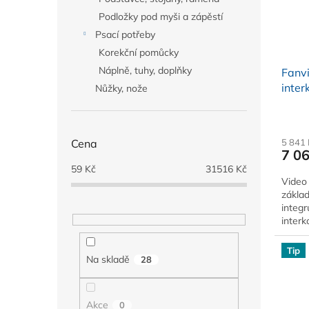
Podložky pod myši a zápěstí
Psací potřeby
Korekční pomůcky
Náplně, tuhy, doplňky
Fanvi
inte
Nůžky, nože
Cena
5 841
7 0
59
Kč
31516
Kč
Video 
zákla
integr
inter
Tip
Na skladě
28
Akce
0