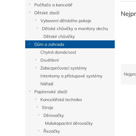
n
Počítače a kancelář
e
Nejp
Dětské zboží
l
Vybavení dětského pokoje
Dětské chůvičky a monitory dechu
Dětské chůvičky
Dům a zahrada
Chytrá domácnost
Osvětlení
Ř
Zabezpečovací systémy
a
Nejpr
Interkomy a přístupové systémy
z
Nářadí
e
Papírenské zboží
V
n
ý
í
Kancelářská technika
p
p
Stroje
i
r
Děrovačky
s
o
Malokapacitní děrovačky
p
d
Řezačky
r
u