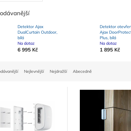
rodávanější
Detektor Ajax
Detektor otevřen
DualCurtain Outdoor,
Ajax DoorProtec
bílá
Plus, bílá
Na dotaz
Na dotaz
6 995 Kč
1 895 Kč
odávanější
Nejlevnější
Nejdražší
Abecedně