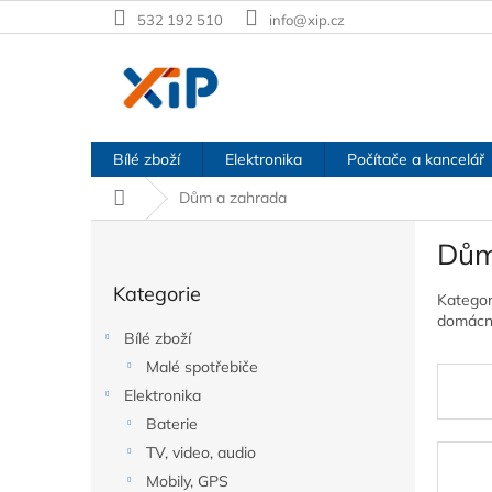
Přejít
532 192 510
info@xip.cz
na
obsah
Bílé zboží
Elektronika
Počítače a kancelář
Domů
Dům a zahrada
P
Dům
o
Přeskočit
s
Kategorie
kategorie
Katego
t
domácn
r
Bílé zboží
a
Malé spotřebiče
n
Elektronika
n
í
Baterie
p
TV, video, audio
a
Mobily, GPS