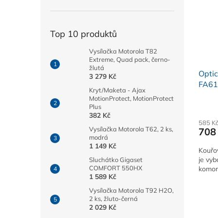
Top 10 produktů
Vysílačka Motorola T82
Extreme, Quad pack, černo-
žlutá
Optic
3 279 Kč
FA612
Kryt/Maketa - Ajax
10 le
MotionProtect, MotionProtect
Plus
382 Kč
585 K
Vysílačka Motorola T62, 2 ks,
708
modrá
1 149 Kč
Kouřo
je vyb
Sluchátko Gigaset
COMFORT 550HX
komoru
1 589 Kč
Vysílačka Motorola T92 H2O,
2 ks, žluto-černá
2 029 Kč