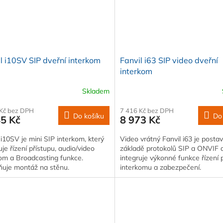
l i10SV SIP dveřní interkom
Fanvil i63 SIP video dveřní
interkom
Skladem
 Kč bez DPH
7 416 Kč bez DPH
Do košíku
Do
45 Kč
8 973 Kč
 i10SV je mini SIP interkom, který
Video vrátný Fanvil i63 je posta
uje řízení přístupu, audio/video
základě protokolů SIP a ONVIF 
kom a Broadcasting funkce.
integruje výkonné funkce řízení p
uje montáž na stěnu.
interkomu a zabezpečení.