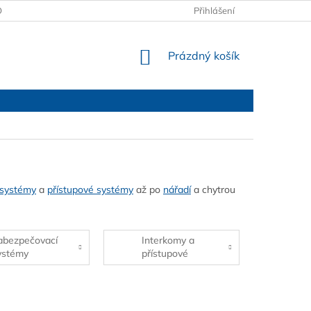
OBCHODNÍ PODMÍNKY
PODMÍNKY OCHRANY OSOBNÍCH ÚDAJŮ
Přihlášení
NÁKUPNÍ
Prázdný košík
KOŠÍK
 systémy
a
přístupové systémy
až po
nářadí
a chytrou
abezpečovací
Interkomy a
ystémy
přístupové
systémy