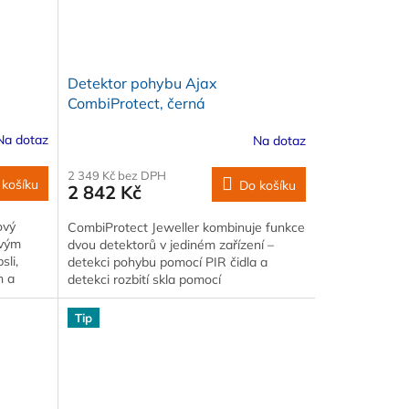
Detektor pohybu Ajax
CombiProtect, černá
Na dotaz
Na dotaz
2 349 Kč bez DPH
 košíku
Do košíku
2 842 Kč
ový
CombiProtect Jeweller kombinuje funkce
ovým
dvou detektorů v jediném zařízení –
sli,
detekci pohybu pomocí PIR čidla a
n a
detekci rozbití skla pomocí
elektretového…
Tip