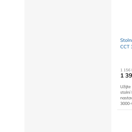
Stoln
CCT 
charg
1 156
1 3
Užijte
stoln
nastav
3000-
svítiv