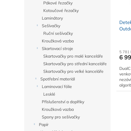
o
Pákové řezačky
k
d
t
Kotoučové řezačky
u
ů
Laminátory
Detek
k
Sešívačky
Outdo
t
Ruční sešívačky
ů
Kroužková vazba
Skartovací stroje
5 781
6 9
Skartovačky pro malé kanceláře
Skartovačky pro střední kanceláře
DualCu
Skartovačky pro velké kanceláře
venko
Spotřební materiál
nezávi
algori
Laminovací fólie
pohyb
Lesklé
Příslušenství a doplňky
Kroužková vazba
Spony pro sešívačky
Papír