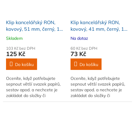
Klip kancelářský RON,
Klip kancelářský RON,
kovový, 51 mm, černý, 12
kovový, 41 mm, černý, 12
ks
ks
Skladem
Na dotaz
103 Kč bez DPH
60 Kč bez DPH
125 Kč
73 Kč
Do košíku
Do košíku
Oceníte, když potřebujete
Oceníte, když potřebujete
sepnout větší svazek papírů,
sepnout větší svazek papírů,
sestav apod. a nechcete je
sestav apod. a nechcete je
zakládat do složky či
zakládat do složky či
pořadače. Velikost 51 mm.
pořadače. Velikost 41 mm.
Balení 12 ks. Barva černá
Balení 12 ks. Barva černá