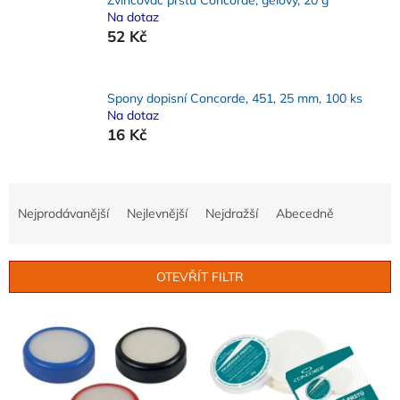
Na dotaz
52 Kč
Spony dopisní Concorde, 451, 25 mm, 100 ks
Na dotaz
16 Kč
Ř
a
Nejprodávanější
Nejlevnější
Nejdražší
Abecedně
z
e
n
OTEVŘÍT FILTR
í
p
V
r
ý
o
p
d
i
u
s