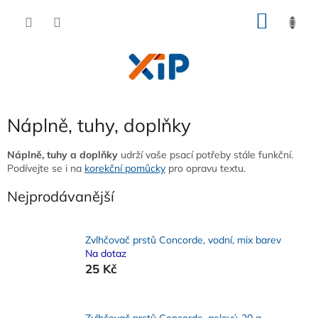
Přejít
NÁKU
na
obsah
KOŠÍK
Náplně, tuhy, doplňky
Náplně, tuhy a doplňky
udrží vaše psací potřeby stále funkční.
Podívejte se i na
korekční pomůcky
pro opravu textu.
Nejprodávanější
Zvlhčovač prstů Concorde, vodní, mix barev
Na dotaz
25 Kč
Zvlhčovač prstů Concorde, gelový, 20 g