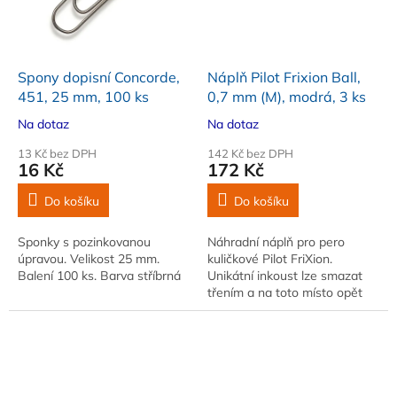
Spony dopisní Concorde,
Náplň Pilot Frixion Ball,
451, 25 mm, 100 ks
0,7 mm (M), modrá, 3 ks
Na dotaz
Na dotaz
13 Kč bez DPH
142 Kč bez DPH
16 Kč
172 Kč
Do košíku
Do košíku
Sponky s pozinkovanou
Náhradní náplň pro pero
úpravou. Velikost 25 mm.
kuličkové Pilot FriXion.
Balení 100 ks. Barva stříbrná
Unikátní inkoust lze smazat
třením a na toto místo opět
psát. Průměr hrotu 0,7 mm.
Stopa šíře 0,35 mm