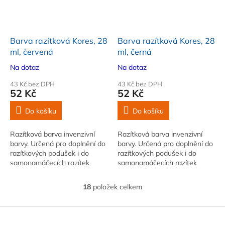
Barva razítková Kores, 28
Barva razítková Kores, 28
ml, červená
ml, černá
Na dotaz
Na dotaz
43 Kč bez DPH
43 Kč bez DPH
52 Kč
52 Kč
Do košíku
Do košíku
Razítková barva invenzivní
Razítková barva invenzivní
barvy. Určená pro doplnění do
barvy. Určená pro doplnění do
razítkových podušek i do
razítkových podušek i do
samonamáčecích razítek
samonamáčecích razítek
18
položek celkem
O
v
l
Z
á
á