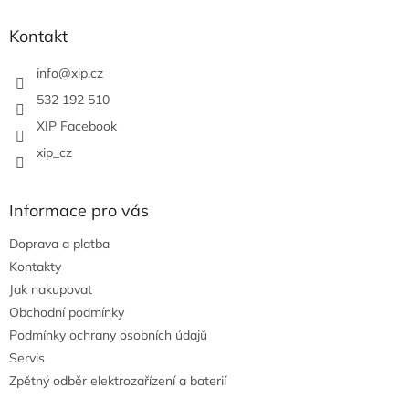
d
p
a
a
Kontakt
c
t
í
í
info
@
xip.cz
p
r
532 192 510
v
XIP Facebook
k
y
xip_cz
v
ý
p
Informace pro vás
i
s
Doprava a platba
u
Kontakty
Jak nakupovat
Obchodní podmínky
Podmínky ochrany osobních údajů
Servis
Zpětný odběr elektrozařízení a baterií