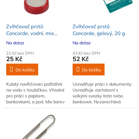
k
p
t
r
ů
o
d
Zvlhčovač prstů
Zvlhčovač prstů
u
Concorde, vodní, mix
Concorde, gelový, 20 g
k
barev
Na dotaz
Na dotaz
t
ů
21 Kč bez DPH
43 Kč bez DPH
25 Kč
52 Kč
Do košíku
Do košíku
Kulatý navlhčovací polštářek
Usnadňuje práci s dokumenty.
na vodu s houbičkou. Vhodné
Usnadňuje zacházení s
pro práci s papírem,
velkými svazky listin nebo
bankovkami, a pod. Mix barev
bankovek. Nezanechává
(bez možnosti výběru)
mastné skvrny