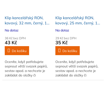
Klip kancelářský RON,
Klip kancelářský RON,
kovový, 32 mm, černý, 12
kovový, 25 mm, černý, 12
ks
ks
Na dotaz
Na dotaz
36 Kč bez DPH
29 Kč bez DPH
43 Kč
35 Kč
Do košíku
Do košíku
Oceníte, když potřebujete
Oceníte, když potřebujete
sepnout větší svazek papírů,
sepnout větší svazek papírů,
sestav apod. a nechcete je
sestav apod. a nechcete je
zakládat do složky či
zakládat do složky či
pořadače. Prodej po celém
pořadače. Velikost 25 mm.
balení (12 kusů)
Balení 12 ks. Barva černá