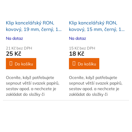
Klip kancelářský RON,
Klip kancelářský RON,
kovový, 19 mm, černý, 12
kovový, 15 mm, černý, 12
ks
ks
Na dotaz
Na dotaz
21 Kč bez DPH
15 Kč bez DPH
25 Kč
18 Kč
Do košíku
Do košíku
Oceníte, když potřebujete
Oceníte, když potřebujete
sepnout větší svazek papírů,
sepnout větší svazek papírů,
sestav apod. a nechcete je
sestav apod. a nechcete je
zakládat do složky či
zakládat do složky či
pořadače. Velikost 19 mm.
pořadače. Velikost 15 mm.
Balení 12 ks. Barva černá
Balení 12 ks. Barva černá