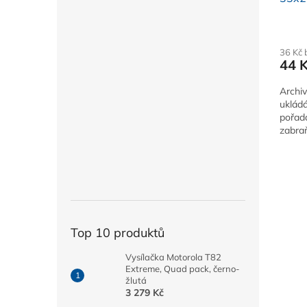
36 Kč
44 
Archi
uklád
pořad
zabraň
a popi
Top 10 produktů
Vysílačka Motorola T82
Extreme, Quad pack, černo-
žlutá
3 279 Kč