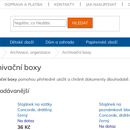
DOPRAVA A PLATBA
KONTAKTY
JAK NAKUPOVAT
HLEDAT
Dětské zboží
Dům a zahrada
Papírenské zboží
Archivace, organizace
Archivační boxy
hivační boxy
ační boxy
pomohou přehledně uložit a chránit dokumenty dlouhodobě.
rodávanější
Stojánek na vizitky
Stojánek na
Concorde, drátěný,
poznámkové blo
černý
Concorde, drátěn
Na dotaz
černý
Na dotaz
36 Kč