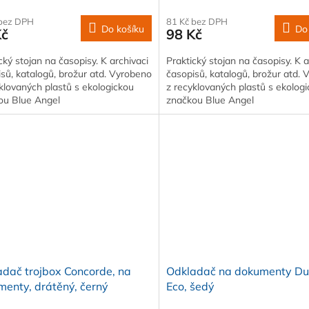
 bez DPH
81 Kč bez DPH
Do košíku
Do
Kč
98 Kč
cký stojan na časopisy. K archivaci
Praktický stojan na časopisy. K a
sů, katalogů, brožur atd. Vyrobeno
časopisů, katalogů, brožur atd.
klovaných plastů s ekologickou
z recyklovaných plastů s ekolog
ou Blue Angel
značkou Blue Angel
dač trojbox Concorde, na
Odkladač na dokumenty Du
enty, drátěný, černý
Eco, šedý