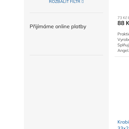
ROZBALIT FILTR
73 Kč
88 
Přijímáme online platby
Prakt
Vyrobe
Splňuj
Angel
odsaz
Krabi
33x26