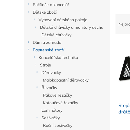
n
Počítače a kancelář
e
Dětské zboží
l
Ř
Vybavení dětského pokoje
a
Nejpr
Dětské chůvičky a monitory dechu
z
Dětské chůvičky
e
V
n
Dům a zahrada
ý
í
Papírenské zboží
p
p
Kancelářská technika
i
r
Stroje
s
o
Děrovačky
p
d
r
u
Malokapacitní děrovačky
o
k
Řezačky
d
t
Pákové řezačky
u
ů
Kotoučové řezačky
Stojá
k
Laminátory
drátě
t
Sešívačky
ů
Ruční sešívačky