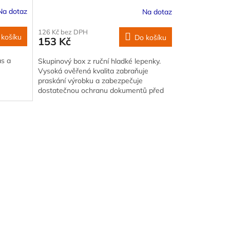
zepředu
Na dotaz
Na dotaz
126 Kč bez DPH
 košíku
Do košíku
153 Kč
as a
Skupinový box z ruční hladké lepenky.
Vysoká ověřená kvalita zabraňuje
praskání výrobku a zabezpečuje
dostatečnou ochranu dokumentů před
poškozením