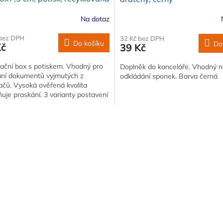
Na dotaz
 bez DPH
32 Kč bez DPH
Do košíku
Do
Kč
39 Kč
vační box s potiskem. Vhodný pro
Doplněk do kanceláře. Vhodný 
ání dokumentů vyjmutých z
odkládání sponek. Barva černá
ačů. Vysoká ověřená kvalita
uje praskání. 3 varianty postavení
sování
O
v
l
á
d
a
c
í
p
r
v
k