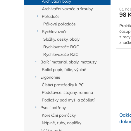
Archivační boxy
Archivační vazače a šrouby
81 Kč
98 
Pořadače
Pákové pořadače
Prakti
časopi
Rychlovazače
z recy
Složky, desky, obaly
značk
Rychlovazače ROC
Rychlovazače RZC
Balící materiál, obaly, motouzy
Balící papír, fólie, výplně
Ergonomie
Čistící prostředky k PC
Podstavce, stojany, ramena
Podložky pod myši a zápěstí
Psací potřeby
Odkla
Korekční pomůcky
dokum
Náplně, tuhy, doplňky
Nůžky, nože