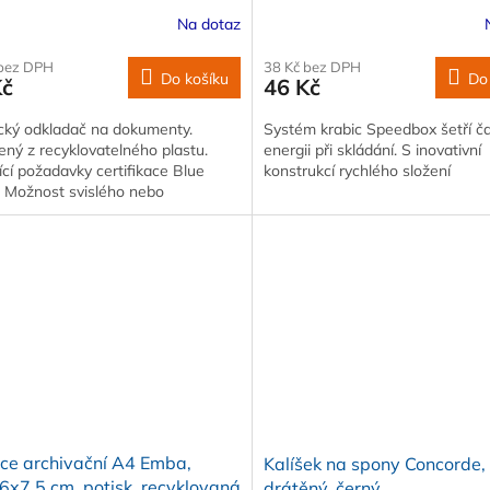
Na dotaz
 bez DPH
38 Kč bez DPH
Do košíku
Do
Kč
46 Kč
ický odkladač na dokumenty.
Systém krabic Speedbox šetří č
ný z recyklovatelného plastu.
energii při skládání. S inovativní
ící požadavky certifikace Blue
konstrukcí rychlého složení
. Možnost svislého nebo
eneho stohování
ce archivační A4 Emba,
Kalíšek na spony Concorde,
x7,5 cm, potisk, recyklovaná
drátěný, černý