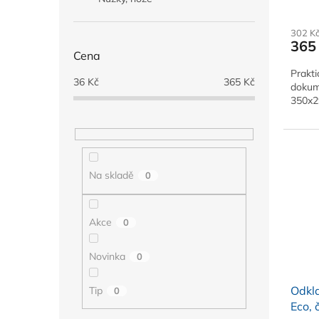
302 K
365
Cena
Prakti
36
Kč
365
Kč
dokum
350x2
Na skladě
0
Akce
0
Novinka
0
Odkl
Tip
0
Eco, 