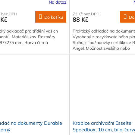
Na dotaz
č bez DPH
73 Kč bez DPH
Do košíku
Do
 Kč
88 Kč
cký odkladač pro třídění vašich
Praktický odkladač na dokument
entů. Materiál: kov. Rozměry
Vyrobený z recyklovatelného pla
97x275 mm. Barva černá
Splňující požadavky certifikace 
Angel. Možnost svislého nebo
odsazeneho stohování
adač na dokumenty Durable
Krabice archivační Esselte
černý
Speedbox, 10 cm, bílo-čer