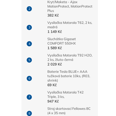
Kryt/Maketa - Ajax
MotionProtect, MotionProtect
Plus
382 Kč
Vysílačka Motorola T62, 2 ks,
modrá
1 149 Kč
Sluchátko Gigaset
COMFORT 550HX
1 589 Kč
Vysílačka Motorola T92 H2O,
2 ks, žluto-černá
2 029 Kč
Baterie Tesla BLUE+ AAA
tužková baterie 10ks, (R03,
shrink)
69 Kč
Vysílačka Motorola T42
Triple, 3 ks,
947 Kč
Stroj skartovací Fellowes 8C
(4 x 35 mm)