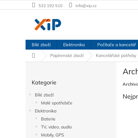
Přejít
532 192 510
info@xip.cz
na
obsah
Bílé zboží
Elektronika
Počítače a kancelář
Domů
Papírenské zboží
Kancelářské potřeby
P
Arc
o
Přeskočit
s
Kategorie
kategorie
Archiv
t
r
Bílé zboží
Nejp
a
Malé spotřebiče
n
Elektronika
n
í
Baterie
p
TV, video, audio
a
Mobily, GPS