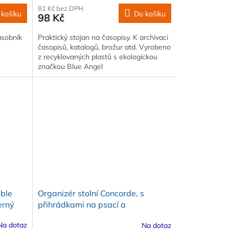
81 Kč bez DPH
 košíku
Do košíku
98 Kč
ásobník
Praktický stojan na časopisy. K archivaci
časopisů, katalogů, brožur atd. Vyrobeno
z recyklovaných plastů s ekologickou
značkou Blue Angel
able
Organizér stolní Concorde, s
erný
přihrádkami na psací a
kancelářské potřeby, drátěný,
Na dotaz
Na dotaz
černý