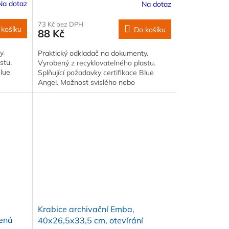
Na dotaz
Na dotaz
73 Kč bez DPH
 košíku
Do košíku
88 Kč
y.
Praktický odkladač na dokumenty.
stu.
Vyrobený z recyklovatelného plastu.
Blue
Splňující požadavky certifikace Blue
Angel. Možnost svislého nebo
odsazeneho stohování
Krabice archivační Emba,
vená
40x26,5x33,5 cm, otevírání