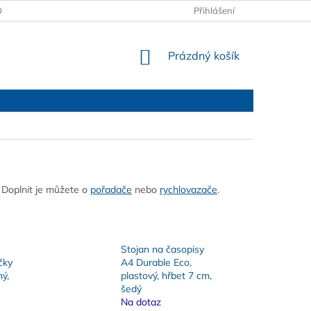
OBCHODNÍ PODMÍNKY
PODMÍNKY OCHRANY OSOBNÍCH ÚDAJŮ
Přihlášení
NÁKUPNÍ
Prázdný košík
KOŠÍK
 Doplnit je můžete o
pořadače
nebo
rychlovazače
.
Stojan na časopisy
čky
A4 Durable Eco,
ý,
plastový, hřbet 7 cm,
šedý
Na dotaz