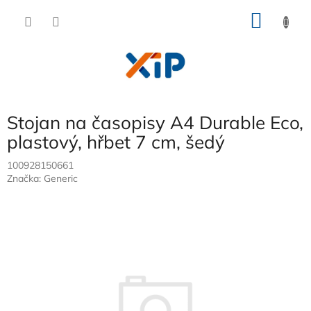
Přejít
NÁKU
na
obsah
KOŠÍK
Stojan na časopisy A4 Durable Eco,
plastový, hřbet 7 cm, šedý
100928150661
Značka:
Generic