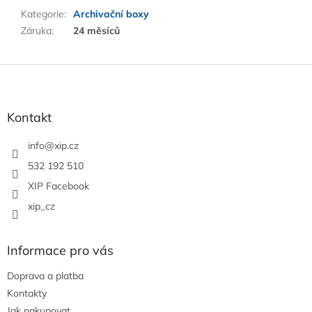
Kategorie
:
Archivační boxy
Záruka
:
24 měsíců
Z
á
p
a
Kontakt
t
í
info
@
xip.cz
532 192 510
XIP Facebook
xip_cz
Informace pro vás
Doprava a platba
Kontakty
Jak nakupovat