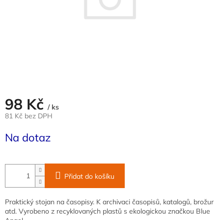
98 Kč
/ ks
81 Kč bez DPH
Měrná
Na dotaz
cena:
Přidat do košíku
Praktický stojan na časopisy. K archivaci časopisů, katalogů, brožur
atd. Vyrobeno z recyklovaných plastů s ekologickou značkou Blue