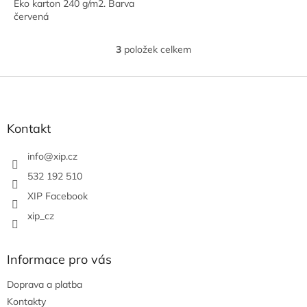
Eko karton 240 g/m2. Barva
červená
3
položek celkem
O
v
l
Z
á
á
d
p
a
a
Kontakt
c
t
í
í
info
@
xip.cz
p
r
532 192 510
v
XIP Facebook
k
y
xip_cz
v
ý
p
Informace pro vás
i
s
Doprava a platba
u
Kontakty