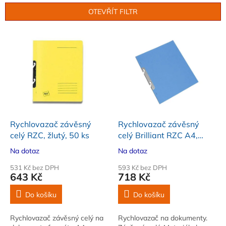
n
OTEVŘÍT FILTR
í
p
V
r
ý
o
p
d
i
u
s
k
p
t
r
ů
o
d
Rychlovazač závěsný
Rychlovazač závěsný
u
celý RZC, žlutý, 50 ks
celý Brilliant RZC A4,
k
modrý, 50 ks
Na dotaz
Na dotaz
t
ů
531 Kč bez DPH
593 Kč bez DPH
643 Kč
718 Kč
Do košíku
Do košíku
Rychlovazač závěsný celý na
Rychlovazač na dokumenty.