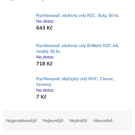
Rychlovazač závěsný celý RZC, žlutý, 50 ks
Na dotaz
643 Kč
Rychlovazač závěsný celý Brilliant RZC A4,
modrý, 50 ks
Na dotaz
718 Kč
Rychlovazač obyčejný celý ROC, Classic,
červený
Na dotaz
7 Kč
Ř
a
Nejprodávanější
Nejlevnější
Nejdražší
Abecedně
z
e