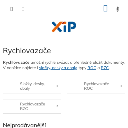
Přejít
NÁKU
na
obsah
KOŠÍK
Rychlovazače
Rychlovazače
umožní rychle svázat a přehledně uložit dokumenty.
V nabídce najdete i
složky, desky a obaly
, typy
ROC
a
RZC
.
Složky, desky,
Rychlovazače
obaly
ROC
Rychlovazače
RZC
Nejprodávanější