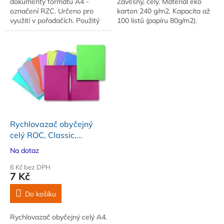
dokumenty formátu A4 -
Závěsný, celý. Materiál eko
označení RZC. Určeno pro
karton 240 g/m2. Kapacita až
využití v pořadačích. Použitý
100 listů (papíru 80g/m2).
materiál eko karton. Balení
Formát A4. Přední strana
obsahuje 50 ks.
nepotištěná
Rychlovazač obyčejný
celý ROC, Classic,
červený
Na dotaz
6 Kč bez DPH
7 Kč
Do košíku
Rychlovazač obyčejný celý A4.