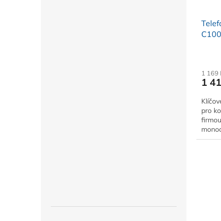
Telef
C100
1 169
1 4
Klíčov
pro k
firmo
monoc