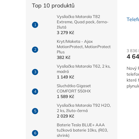
Top 10 produktů
Vysílačka Motorola T82
Telef
Extreme, Quad pack, černo-
žlutá
3 279 Kč
Kryt/Maketa - Ajax
MotionProtect, MotionProtect
3 836
Plus
4 6
382 Kč
Vysílačka Motorola T62, 2 ks,
Nový F
modrá
telefo
1 149 Kč
které
plynul
Sluchátko Gigaset
COMFORT 550HX
1 589 Kč
Vysílačka Motorola T92 H2O,
2 ks, žluto-černá
2 029 Kč
Baterie Tesla BLUE+ AAA
tužková baterie 10ks, (R03,
shrink)