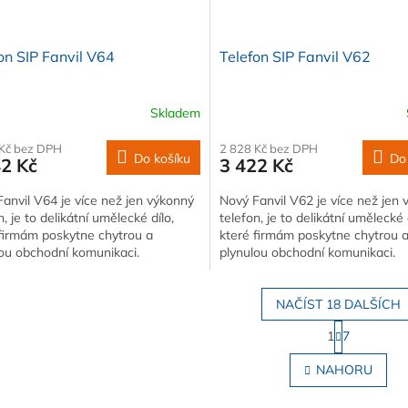
on SIP Fanvil V64
Telefon SIP Fanvil V62
Skladem
 Kč bez DPH
2 828 Kč bez DPH
Do košíku
Do
42 Kč
3 422 Kč
anvil V64 je více než jen výkonný
Nový Fanvil V62 je více než jen
n, je to delikátní umělecké dílo,
telefon, je to delikátní umělecké 
 firmám poskytne chytrou a
které firmám poskytne chytrou 
ou obchodní komunikaci.
plynulou obchodní komunikaci.
NAČÍST 18 DALŠÍCH
S
1
7
t
O
r
v
NAHORU
á
l
n
á
k