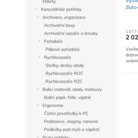
Vysíl
Etikety
žluto
Kancelářské potřeby
Archivace, organizace
Archivační boxy
1 677
Archivační vazače a šrouby
2 0
Pořadače
Vysíla
Pákové pořadače
dobro
Rychlovazače
vodotě
Složky, desky, obaly
Rychlovazače ROC
Rychlovazače RZC
Balící materiál, obaly, motouzy
Balící papír, fólie, výplně
Ergonomie
Čistící prostředky k PC
Podstavce, stojany, ramena
Podložky pod myši a zápěstí
Psací potřeby