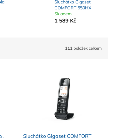
ola
Sluchátko Gigaset
COMFORT 550HX
Skladem
1 589 Kč
111
položek celkem
s,
Sluchátko Gigaset COMFORT