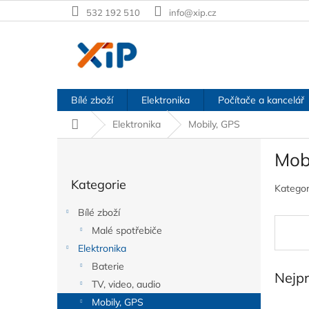
Přejít
532 192 510
info@xip.cz
na
obsah
Bílé zboží
Elektronika
Počítače a kancelář
Domů
Elektronika
Mobily, GPS
P
Mob
o
Přeskočit
s
Kategorie
kategorie
Katego
t
r
Bílé zboží
a
Malé spotřebiče
n
Elektronika
n
í
Baterie
Nejp
p
TV, video, audio
a
Mobily, GPS