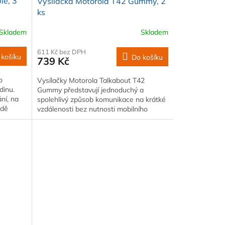
le, 3
Vysílačka Motorola T42 Gummy, 2
ks
Skladem
Skladem
611 Kč bez DPH
 košíku
Do košíku
739 Kč
o
Vysílačky Motorola Talkabout T42
dinu.
Gummy představují jednoduchý a
ní, na
spolehlivý způsob komunikace na krátké
adě
vzdálenosti bez nutnosti mobilního
signálu.