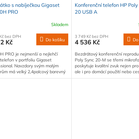
átko s nabíječkou Gigaset
Konferenční telefon HP Poly
0H PRO
20 USB A
Skladem
 Kč bez DPH
3 749 Kč bez DPH
Do košíku
Do
32 Kč
4 536 Kč
H PRO je nejmenší a nejlehčí
Bezdrátový konferenční reprodu
elefon v portfoliu Gigaset
Poly Sync 20-M se třemi mikrof
ssional. Navzdory svým malým
poskytuje kvalitní zvuk nejen pro
rům má velký 2,4palcový barevný
ale i pro domácí použití nebo ce
j…