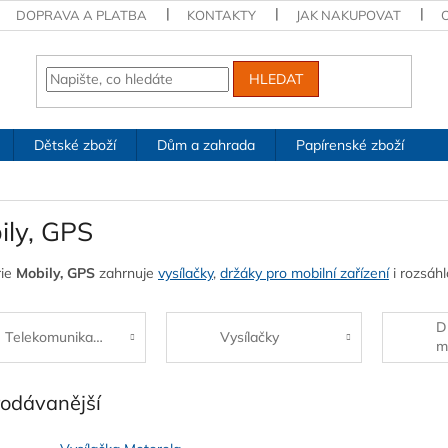
DOPRAVA A PLATBA
KONTAKTY
JAK NAKUPOVAT
HLEDAT
Dětské zboží
Dům a zahrada
Papírenské zboží
ily, GPS
rie
Mobily, GPS
zahrnuje
vysílačky
,
držáky pro mobilní zařízení
i rozsáh
D
Telekomunikace
Vysílačky
m
rodávanější