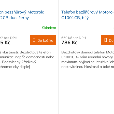
on bezšňůrový Motorola
Telefon bezšňůrový Motoro
2CB duo, černý
C1001CB, bílý
Skladem
 Kč bez DPH
650 Kč bez DPH
Do košíku
Do
15 Kč
786 Kč
é vlastnosti: Bezdrátový telefon
Bezdrátový domácí telefon Moto
omunikaci napříč domácností nebo
C1001CB+ vám usnadní hovory
u. Podsvícený 2řádkový
maximum. Vyjímá se intuitivní o
hromatický displej
nastavitelnou hlasitostí a také n
možnost…