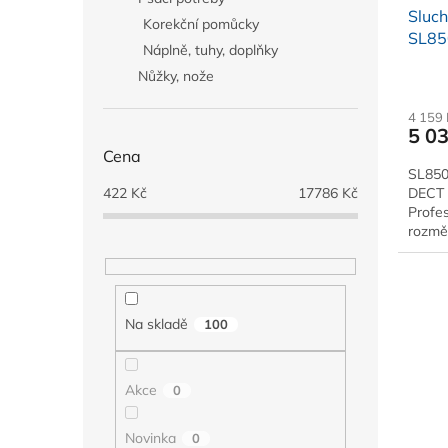
Sluch
Korekční pomůcky
SL85
Náplně, tuhy, doplňky
Nůžky, nože
4 159
5 0
Cena
SL850
422
Kč
17786
Kč
DECT t
Profe
rozmě
disple
Na skladě
100
Akce
0
Novinka
0