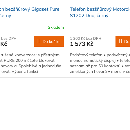
on bezšňůrový Gigaset Pure
Telefon bezšňůrový Motoro
černý
S1202 Duo, černý
Skladem
č bez DPH
1 300 Kč bez DPH
Do košíku
Do
 Kč
1 573 Kč
rušené konverzace: s přístrojem
Ezdrátový telefon • podsvícený 
et PURE 200 můžete blokovat
monochromatický displej • telef
 hovory a. Spolehlivě a jednoduše
seznam až pro 50 kontaktů • s
novat. Výběr z funkcí
zmeškaných hovorů • menu v če
polyfonní…