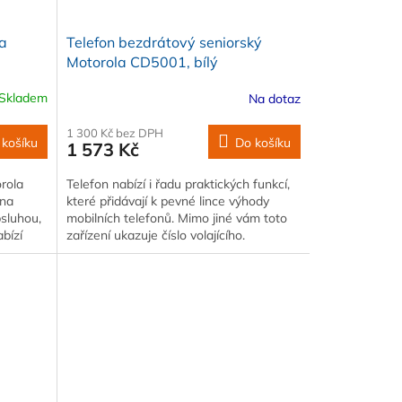
la
Telefon bezdrátový seniorský
Motorola CD5001, bílý
Skladem
Na dotaz
1 300 Kč bez DPH
 košíku
Do košíku
1 573 Kč
rola
Telefon nabízí i řadu praktických funkcí,
 na
které přidávají k pevné lince výhody
bsluhou,
mobilních telefonů. Mimo jiné vám toto
abízí
zařízení ukazuje číslo volajícího.