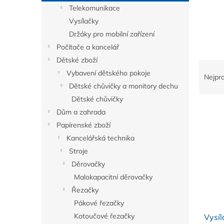
n
Telekomunikace
e
Vysílačky
l
Držáky pro mobilní zařízení
Počítače a kancelář
Dětské zboží
Ř
Vybavení dětského pokoje
a
Nejpr
z
Dětské chůvičky a monitory dechu
e
Dětské chůvičky
V
n
Dům a zahrada
ý
í
Papírenské zboží
p
p
Kancelářská technika
i
r
s
Stroje
o
p
d
Děrovačky
r
u
Malokapacitní děrovačky
o
k
Řezačky
d
t
Pákové řezačky
u
ů
Kotoučové řezačky
Vysíl
k