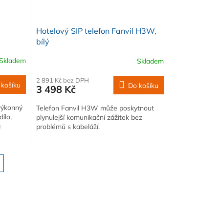
Hotelový SIP telefon Fanvil H3W,
bílý
Skladem
Skladem
2 891 Kč bez DPH
 košíku
Do košíku
3 498 Kč
 výkonný
Telefon Fanvil H3W může poskytnout
dílo,
plynulejší komunikační zážitek bez
a
problémů s kabeláží.