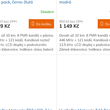
pack, černo-žlutá
modrá
Skladem
 Kč bez DPH
950 Kč bez DPH
Do košíku
Do
79 Kč
1 149 Kč
 až 10 km. 8 PMR kanálů v pásmu
Dosah až 10 km. 8 PMR kanálů
Hz + 121 kódů. Kanálová rozteč
446 MHz + 121 kódů. Kanálová 
Hz. LCD displej s podsvícením.
12,5 kHz. LCD displej s podsvíce
klávesnice. Indikace stavu baterií
Zámek klávesnice. Indikace stavu