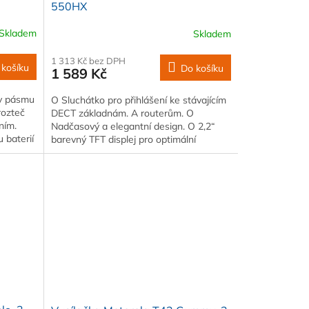
550HX
Skladem
Skladem
1 313 Kč bez DPH
 košíku
Do košíku
1 589 Kč
 v pásmu
O Sluchátko pro přihlášení ke stávajícím
rozteč
DECT základnám. A routerům. O
ním.
Nadčasový a elegantní design. O 2,2“
 baterií
barevný TFT displej pro optimální
čitelnost