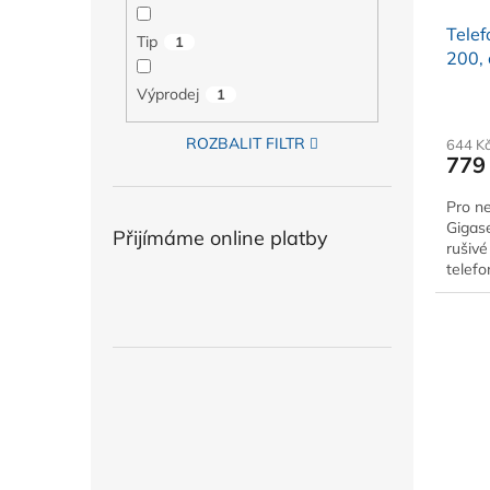
Telef
Tip
1
200, 
Výprodej
1
ROZBALIT FILTR
644 K
779
Pro ne
Gigas
Přijímáme online platby
rušivé
telefo