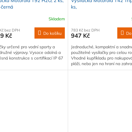
ačka Motorola T92 H2O, 2 ks,
Vysílačka Motorola T42 Trip
-černá
ks,
Skladem
 Kč bez DPH
783 Kč bez DPH
Do košíku
Do
29 Kč
947 Kč
čky určené pro vodní sporty a
Jednoduché, kompaktní a snadn
družné výpravy. Vysoce odolná a
použitelné vysílačky pro celou ro
sná konstrukce s certifikací IP 67
Vhodné kupříkladu pro nakupová
pláži, nebo jen na hraní na zahr