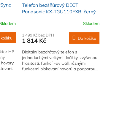
 Sync
Telefon bezšňůrový DECT
Panasonic KX-TGU110FXB, černý
Skladem
Skladem
1 499 Kč bez DPH
 košíku
Do košíku
1 814 Kč
ktor HP
Digitální bezdrátový telefon s
ony
jednoduchými velkými tlačítky, zvýšenou
 hovory,
hlasitostí, funkcí Fav Call, různými
stování.
funkcemi blokování hovorů a podporou…