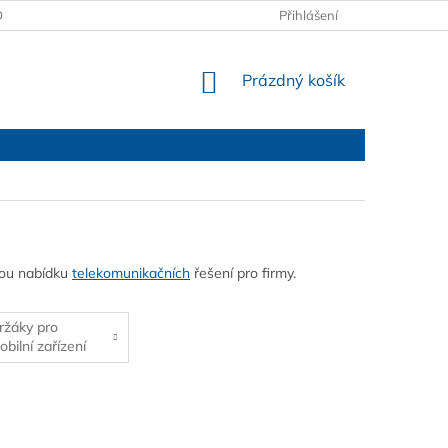
OBCHODNÍ PODMÍNKY
PODMÍNKY OCHRANY OSOBNÍCH ÚDAJŮ
Přihlášení
NÁKUPNÍ
Prázdný košík
KOŠÍK
lou nabídku
telekomunikačních
řešení pro firmy.
ržáky pro
obilní zařízení