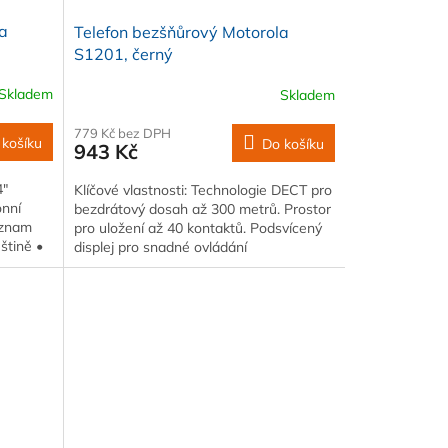
la
Telefon bezšňůrový Motorola
S1201, černý
Skladem
Skladem
779 Kč bez DPH
 košíku
Do košíku
943 Kč
4"
Klíčové vlastnosti: Technologie DECT pro
onní
bezdrátový dosah až 300 metrů. Prostor
eznam
pro uložení až 40 kontaktů. Podsvícený
štině •
displej pro snadné ovládání