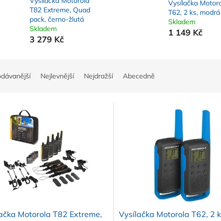
Vysílačka Motorola
Vysílačka Motor
T82 Extreme, Quad
T62, 2 ks, modrá
pack, černo-žlutá
Skladem
Skladem
1 149 Kč
3 279 Kč
odávanější
Nejlevnější
Nejdražší
Abecedně
ačka Motorola T82 Extreme,
Vysílačka Motorola T62, 2 k