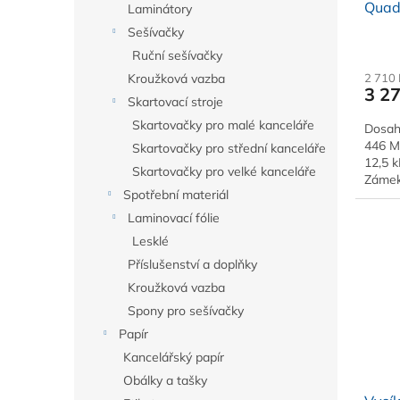
Quad 
t
Laminátory
ů
Sešívačky
Ruční sešívačky
2 710
Kroužková vazba
3 2
Skartovací stroje
Skartovačky pro malé kanceláře
Dosah
446 M
Skartovačky pro střední kanceláře
12,5 k
Skartovačky pro velké kanceláře
Zámek 
Spotřební materiál
Laminovací fólie
Lesklé
Příslušenství a doplňky
Kroužková vazba
Spony pro sešívačky
Papír
Kancelářský papír
Obálky a tašky