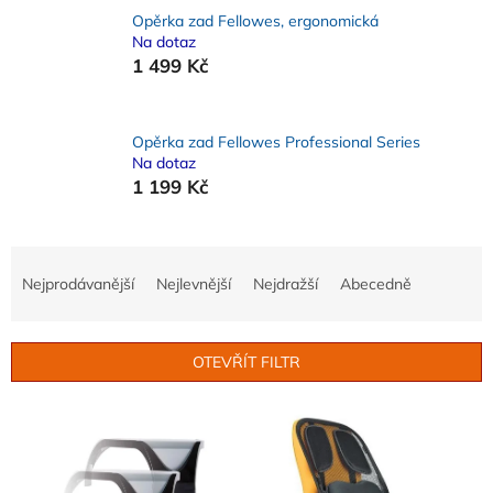
Opěrka zad Fellowes, ergonomická
Na dotaz
1 499 Kč
Opěrka zad Fellowes Professional Series
Na dotaz
1 199 Kč
Ř
a
Nejprodávanější
Nejlevnější
Nejdražší
Abecedně
z
e
n
OTEVŘÍT FILTR
í
p
V
r
ý
o
p
d
i