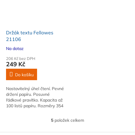
Držák textu Fellowes
21106
Na dotaz
206 Kč bez DPH
249 Kč
Do košíku
Nastavitelný úhel čtení. Pevné
držení papíru. Posuvné
řádkové pravítko. Kapacita až
100 listů papíru. Rozměry 354
x 280 mm. Hmotnost 340 g.
Barva černá
5
položek celkem
O
v
l
Z