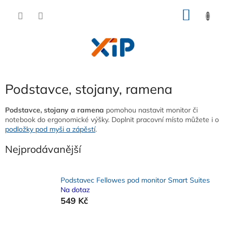
Přejít
NÁKU
na
obsah
KOŠÍK
Podstavce, stojany, ramena
Podstavce, stojany a ramena
pomohou nastavit monitor či
notebook do ergonomické výšky. Doplnit pracovní místo můžete i o
podložky pod myši a zápěstí
.
Nejprodávanější
Podstavec Fellowes pod monitor Smart Suites
Na dotaz
549 Kč