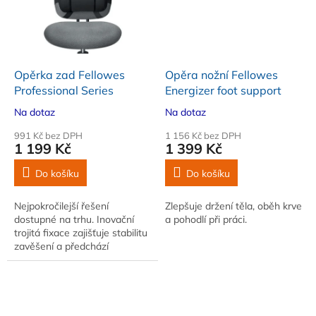
Opěrka zad Fellowes
Opěra nožní Fellowes
Professional Series
Energizer foot support
Na dotaz
Na dotaz
991 Kč bez DPH
1 156 Kč bez DPH
1 199 Kč
1 399 Kč
Do košíku
Do košíku
Nejpokročilejší řešení
Zlepšuje držení těla, oběh krve
dostupné na trhu. Inovační
a pohodlí při práci.
trojitá fixace zajišťuje stabilitu
zavěšení a předchází
přesouvání podpěry na židli.