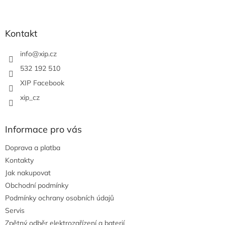
á
á
d
p
a
a
Kontakt
c
t
í
í
info
@
xip.cz
p
r
532 192 510
v
XIP Facebook
k
y
xip_cz
v
ý
p
Informace pro vás
i
s
Doprava a platba
u
Kontakty
Jak nakupovat
Obchodní podmínky
Podmínky ochrany osobních údajů
Servis
Zpětný odběr elektrozařízení a baterií