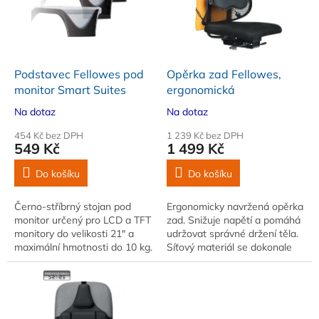
u
s
k
p
t
r
ů
o
d
Podstavec Fellowes pod
Opěrka zad Fellowes,
u
monitor Smart Suites
ergonomická
k
Na dotaz
Na dotaz
t
ů
454 Kč bez DPH
1 239 Kč bez DPH
549 Kč
1 499 Kč
Do košíku
Do košíku
Černo-stříbrný stojan pod
Ergonomicky navržená opěrka
monitor určený pro LCD a TFT
zad. Snižuje napětí a pomáhá
monitory do velikosti 21" a
udržovat správné držení těla.
maximální hmotnosti do 10 kg.
Síťový materiál se dokonale
přizpůsobuje tvaru těla