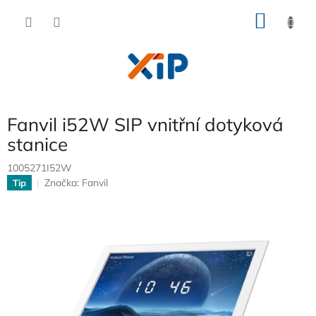
Přejít
NÁKU
na
obsah
KOŠÍK
Fanvil i52W SIP vnitřní dotyková
stanice
1005271I52W
Značka:
Fanvil
Tip