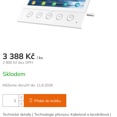
3 388 Kč
/ ks
2 800 Kč bez DPH
Měrná
Skladem
cena:
Můžeme doručit do:
11.8.2026
Přidat do košíku
Technické detaily | Technologie přenosu: Kabelová a bezdrátová |