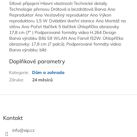
Síťové připojení Hlavní vlastnosti Technické detaily
Technologie přenosu Drátová a bezdrátová Barva Ano
Reproduktor Ano Vestavěný reproduktor Ano Výkon
reproduktoru 1,5 W Ovládání dveřní stanice Ano Montáž na
stěnu Ano Počet tlačítek 5 tlačítek Úhlopříčka obrazovky
17,8 cm (7" ) Podporované formáty videa H.264 Design
Barva výrobku Bílá Síť WLAN Ano Fanvil I52W. Úhlopříčka
obrazovky: 17,8 cm (7 palců), Podporované formáty videa:
Barva výrobku: bílá
Doplňkové parametry
Kategorie
:
Dům a zahrada
Záruka
:
24 měsíců
Z
á
p
a
Kontakt
t
í
info
@
xip.cz