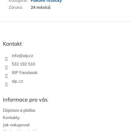
Kategorie
:
Pákové řezačky
Záruka
:
24 měsíců
Z
á
p
a
Kontakt
t
í
info
@
xip.cz
532 192 510
XIP Facebook
xip_cz
Informace pro vás
Doprava a platba
Kontakty
Jak nakupovat