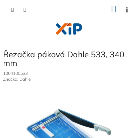
Přejít
NÁKU
na
obsah
KOŠÍK
Řezačka páková Dahle 533, 340
mm
1004100533
Značka:
Dahle