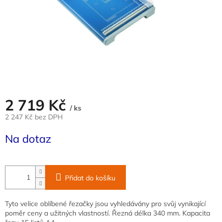
2 719 Kč
/ ks
2 247 Kč bez DPH
Měrná
Na dotaz
cena:
Přidat do košíku
Tyto velice oblíbené řezačky jsou vyhledávány pro svůj vynikající
poměr ceny a užitných vlastností. Řezná délka 340 mm. Kapacita