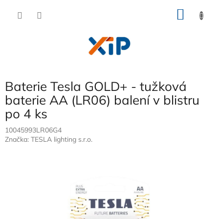
Přejít
NÁKU
na
obsah
KOŠÍK
Baterie Tesla GOLD+ - tužková
baterie AA (LR06) balení v blistru
po 4 ks
10045993LR06G4
Značka:
TESLA lighting s.r.o.