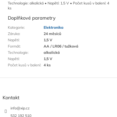
Technologie: alkalická • Napětí: 1,5 V • Počet kusů v balení: 4
ks
Doplňkové parametry
Kategorie
:
Elektronika
Záruka
:
24 měsíců
Napětí
:
1,5 V
Formát
:
AA / LR06 / tužková
Technologie
:
alkalická
Napětí
:
1,5 V
Počet kusů v balení
:
4 ks
Z
á
p
a
Kontakt
t
í
info
@
xip.cz
532 192 510