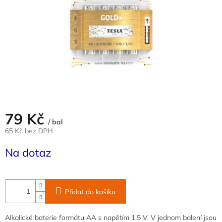
79 Kč
/ bal
65 Kč bez DPH
Měrná
Na dotaz
cena:
Přidat do košíku
Alkalické baterie formátu AA s napětím 1,5 V. V jednom balení jsou