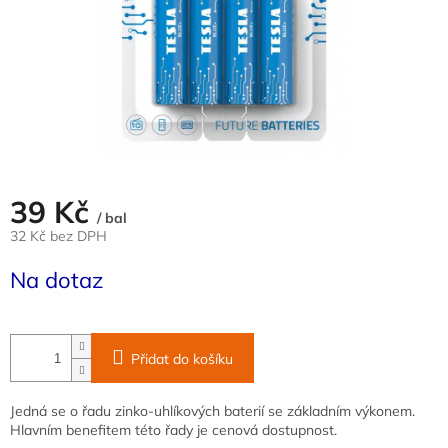
39 Kč
/ bal
32 Kč bez DPH
Měrná
Na dotaz
cena:
Přidat do košíku
Jedná se o řadu zinko-uhlíkových baterií se základním výkonem.
Hlavním benefitem této řady je cenová dostupnost.