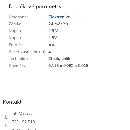
Doplňkové parametry
Kategorie
:
Elektronika
Záruka
:
24 měsíců
Napětí
:
1,5 V
Napětí
:
1,5V
Formát
:
AA
Počet kusů v balení
:
4
Technologie
:
Zinek, uhlík
Rozměry
:
0.115 x 0.082 x 0.015
Z
á
p
a
Kontakt
t
í
info
@
xip.cz
532 192 510