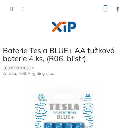
Přejít
NÁKU
na
obsah
KOŠÍK
Baterie Tesla BLUE+ AA tužková
baterie 4 ks, (R06, blistr)
10045993R06B4
Značka:
TESLA lighting s.r.o.