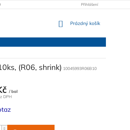
OBCHODNÍ PODMÍNKY
PODMÍNKY OCHRANY OSOBNÍCH ÚDAJŮ
Přihlášení
NÁKUPNÍ
Prázdný košík
KOŠÍK
0ks, (R06, shrink)
10045993R06B10
Kč
/ bal
ez DPH
otaz