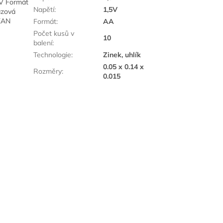
5V Formát
Napětí
:
1,5V
ázová
 EAN
Formát
:
AA
Počet kusů v
10
balení
:
Technologie
:
Zinek, uhlík
0.05 x 0.14 x
Rozměry
:
0.015