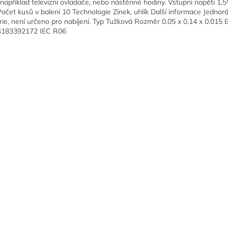
 například televizní ovladače, nebo nástěnné hodiny. Vstupní napětí 1,
očet kusů v balení 10 Technologie Zinek, uhlík Další informace Jednor
rie, není určeno pro nabíjení. Typ Tužková Rozměr 0.05 x 0.14 x 0.015
4183392172 IEC R06