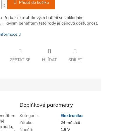
Přidat do košíku
 o řadu zinko-uhlíkových baterií se základním
 Hlavním benefitem této řady je cenová dostupnost.
 informace
ZEPTAT SE
HLÍDAT
SDÍLET
Doplňkové parametry
enefitem
Kategorie
:
Elektronika
éně
Záruka
:
24 měsíců
proudu,
Napětí
:
1,5 V