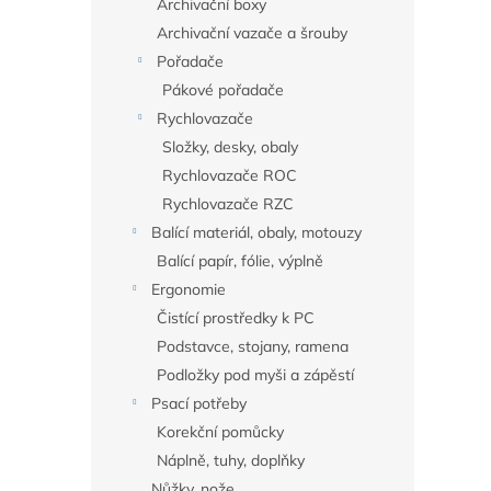
Archivační boxy
Archivační vazače a šrouby
Pořadače
Pákové pořadače
Rychlovazače
Složky, desky, obaly
Rychlovazače ROC
Rychlovazače RZC
Balící materiál, obaly, motouzy
Balící papír, fólie, výplně
Ergonomie
Čistící prostředky k PC
Podstavce, stojany, ramena
Podložky pod myši a zápěstí
Psací potřeby
Korekční pomůcky
Náplně, tuhy, doplňky
Nůžky, nože