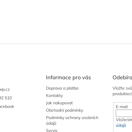
Informace pro vás
Odebíra
Doprava a platba
Vložte sv
xip.cz
produktec
Kontakty
92 510
Jak nakupovat
acebook
E-mail
Obchodní podmínky
Podmínky ochrany osobních
Vložením
údajů
údajů
Servis