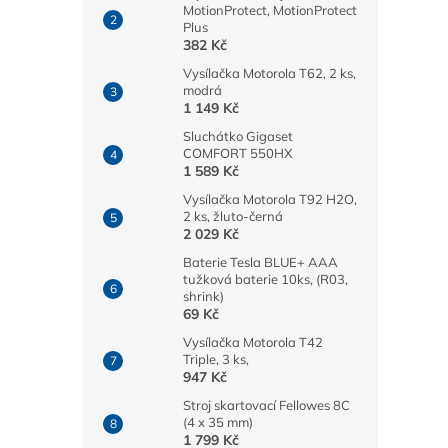
MotionProtect, MotionProtect
Plus
382 Kč
Vysílačka Motorola T62, 2 ks,
modrá
1 149 Kč
Sluchátko Gigaset
COMFORT 550HX
1 589 Kč
Vysílačka Motorola T92 H2O,
2 ks, žluto-černá
2 029 Kč
Baterie Tesla BLUE+ AAA
tužková baterie 10ks, (R03,
shrink)
69 Kč
Vysílačka Motorola T42
Triple, 3 ks,
947 Kč
Stroj skartovací Fellowes 8C
(4 x 35 mm)
1 799 Kč