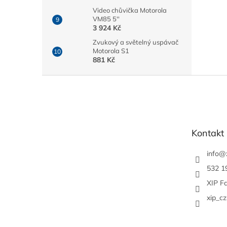
Video chůvička Motorola
VM85 5''
3 924 Kč
Zvukový a světelný uspávač
Motorola S1
881 Kč
Z
á
p
a
t
Kontakt
í
info
@
532 1
XIP F
xip_cz