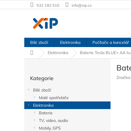
Přejít
532 192 510
info@xip.cz
na
obsah
Bílé zboží
Elektronika
Počítače a kancelář
Domů
Elektronika
Baterie Tesla BLUE+ AA tuž
P
Bate
o
Přeskočit
s
Kategorie
Značka
kategorie
t
r
Bílé zboží
a
Malé spotřebiče
n
Elektronika
n
í
Baterie
p
TV, video, audio
a
Mobily, GPS