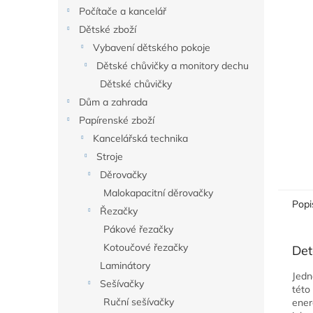
n
Počítače a kancelář
e
Dětské zboží
l
Vybavení dětského pokoje
Dětské chůvičky a monitory dechu
Dětské chůvičky
Dům a zahrada
Papírenské zboží
Kancelářská technika
Stroje
Děrovačky
Malokapacitní děrovačky
Popi
Řezačky
Pákové řezačky
Kotoučové řezačky
Det
Laminátory
Jedn
Sešívačky
této
Ruční sešívačky
ener