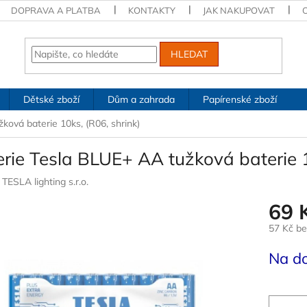
DOPRAVA A PLATBA
KONTAKTY
JAK NAKUPOVAT
HLEDAT
Dětské zboží
Dům a zahrada
Papírenské zboží
ková baterie 10ks, (R06, shrink)
rie Tesla BLUE+ AA tužková baterie 1
:
TESLA lighting s.r.o.
69 
57 Kč b
Měrná
Na d
cena: