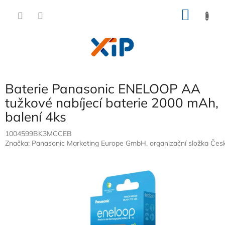
Přejít
NÁKU
na
obsah
KOŠÍK
Baterie Panasonic ENELOOP AA
tužkové nabíjecí baterie 2000 mAh,
balení 4ks
1004599BK3MCCEB
Značka:
Panasonic Marketing Europe GmbH, organizační složka Česk