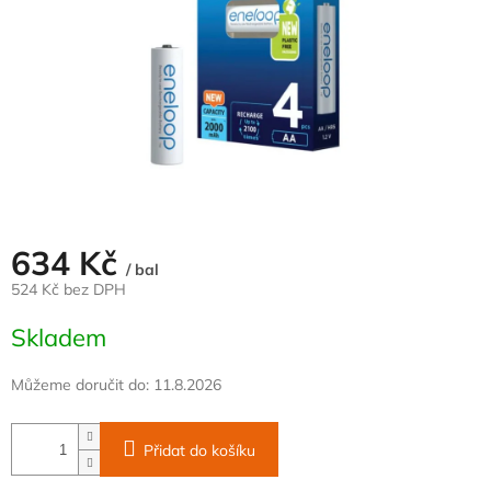
634 Kč
/ bal
524 Kč bez DPH
Měrná
Skladem
cena:
Můžeme doručit do:
11.8.2026
Přidat do košíku