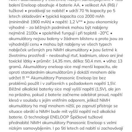
balení Eneloop obsahuje 4 baterie AA. • velikost AA (R6) /
tužkové • prodávají se nabité! • udrží 70 % kapacity po 5
letech skladování • typická kapacita cca 2000 mAh
(minimálně 1900 mAh) • napětí: 1,2 V** • jsou ekonomicky
výhodné – za běžných podmínek mohou být nabíjeny
nejméně 2100x • spolehlivě fungují i při teplotě -20°C •
akumulátory nejsou baleny v žádnem blisteru a proto jsou za
výhodnější cenu • mohou být nabíjeny ve všech typech
nabíječek určených pro NiMH akumulátory • jsou šetrné k
životnímu prostředí – neobsahují rtuť, kadmium, olovo ani jiné
toxické látky • průměr: 14,35 mm, délka: 50,4 mm. • váha: 13
gramů. Akumulátory eneloop sice mají menší kapacitu, ale
oproti standardním akumulátorům ji dokáží mnohem déle
udržet !!! ** Akumulátory Panasonic Eneloop lze bez
problémů použít i v zařízeních s požadavkem napětí 1,5V.
Běžné alkalické baterky sice mají vyšší napětí (1,5V), ale jen
na prázdno, pokud z baterie začneme odebírat proud, napětí
klesá v souladu s jejím vnitřním odporem, jelikož NiMH
akumulátory ho mají mnohem nižší, po zapnutí přístroje se
situace obrátí a NiMH bude mít vyšší napětí než alkalické
baterie. O technologii ENELOOP Špičkové tužkové
přednabité NiMH akumulátory Panasonic Eneloop s velmi
nízkým samovybíjením. I po 5ti letech od nabití si zachovávají