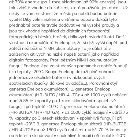
až 70% energie (po 1 roce skladování až 90% energie). Jsou
tak zvláště vhodné do zařízení, která používáte jen občas. Už
nikdy se vám nestane, že měsíc po nabití budou baterie
vybité! Díky velmi nízkému vnitřnímu odporu dokáží tyto
přednabité baterie trvale dodávat velmi vysoké proudy a
jsou tak vhodné například do digitálních fotoaparátů,
fotografických blesků, hraček, dálkových ovladačů atd. Další
vlastností akumulátorů Eneloop je, že si drží vyšší napětí pod
zátěží než běžné NiMH akumulátory. To je důležité v
zařízeních citlivých na nízké napětí baterií, jako například
digitální fotoaparáty. Proti běžným NiMH akumulátorům
fungují Eneloop lépe za studených podmínek a dobře fungují
i za teploty -20°C. Sanyo Eneloop dokáží plně nahradit
jednorázové alkalické baterie i v nízkoodběrových
spotřebičích (budíky, dálkové ovladače...). Porovnání čtyř
generací Eneloop akumulátorů: 1. generace Eneloop
akumulátorů (HR-3UTG / HR-4UTG): • až 1000 cyklů nabíjení
• udrží 85 % kapacity po 1 roce skladování • spolehlivě
fungují i při teplotě -10°C 2. generace Eneloop akumulátorů
(HR-3UTGA / HR-4UTGA): • až 1500 cyklů nabíjení • udrží 75
% kapacity po 3 letech skladování • spolehlivě fungují i při
teplotě -20°C 3. generace Eneloop akumulátorů (HR-3UTGB
/ HR-4UTGB): • až 1800 cyklů nabíjení • udrží 70 % kapacity
po 5 letech skladování • spolehlivě fungují i při teplotě -20°C