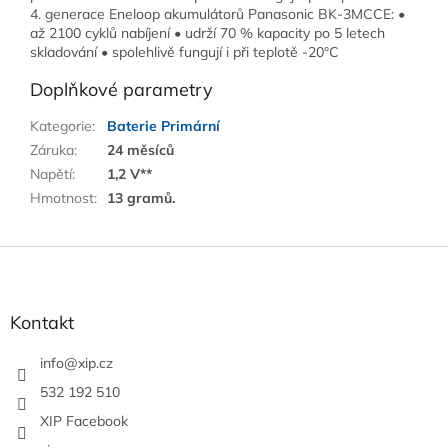
4. generace Eneloop akumulátorů Panasonic BK-3MCCE: •
až 2100 cyklů nabíjení • udrží 70 % kapacity po 5 letech
skladování • spolehlivě fungují i při teplotě -20°C
Doplňkové parametry
Kategorie
:
Baterie Primární
Záruka
:
24 měsíců
Napětí
:
1,2 V**
Hmotnost
:
13 gramů.
Z
á
p
a
Kontakt
t
í
info
@
xip.cz
532 192 510
XIP Facebook