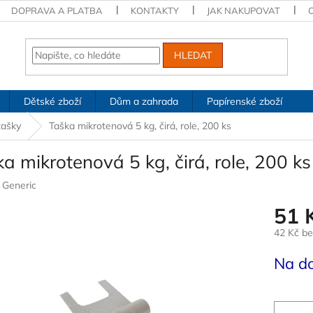
DOPRAVA A PLATBA
KONTAKTY
JAK NAKUPOVAT
HLEDAT
Dětské zboží
Dům a zahrada
Papírenské zboží
tašky
Taška mikrotenová 5 kg, čirá, role, 200 ks
a mikrotenová 5 kg, čirá, role, 200 ks
:
Generic
51 
42 Kč b
Měrná
Na d
cena: