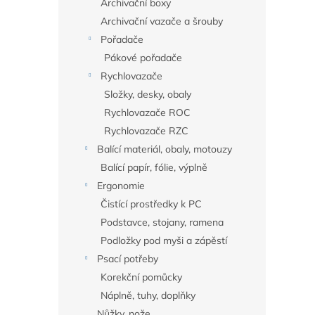
Archivační boxy
Archivační vazače a šrouby
Pořadače
Pákové pořadače
Rychlovazače
Složky, desky, obaly
Rychlovazače ROC
Rychlovazače RZC
Balící materiál, obaly, motouzy
Balící papír, fólie, výplně
Ergonomie
Čistící prostředky k PC
Podstavce, stojany, ramena
Podložky pod myši a zápěstí
Psací potřeby
Korekční pomůcky
Náplně, tuhy, doplňky
Nůžky, nože