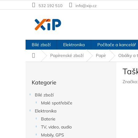
Přejít
532 192 510
info@xip.cz
na
obsah
Bílé zboží
Elektronika
Počítače a kancelář
Domů
Papírenské zboží
Papír
Obálky a 
P
Tašk
o
Přeskočit
s
Kategorie
Značka
kategorie
t
r
Bílé zboží
a
Malé spotřebiče
n
Elektronika
n
í
Baterie
p
TV, video, audio
a
Mobily, GPS