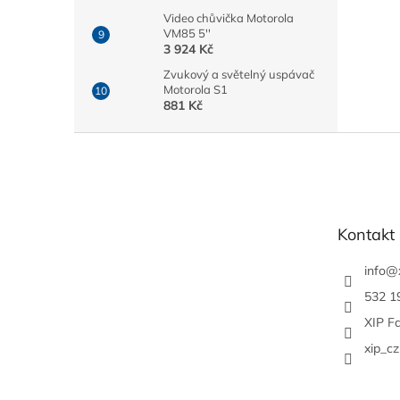
Video chůvička Motorola
VM85 5''
3 924 Kč
Zvukový a světelný uspávač
Motorola S1
881 Kč
Z
á
p
a
t
Kontakt
í
info
@
532 1
XIP F
xip_cz