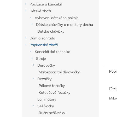
n
Počítače a kancelář
e
Dětské zboží
l
Vybavení dětského pokoje
Dětské chůvičky a monitory dechu
Dětské chůvičky
Dům a zahrada
Papírenské zboží
Kancelářská technika
Stroje
Děrovačky
Popi
Malokapacitní děrovačky
Řezačky
Pákové řezačky
Det
Kotoučové řezačky
Mikr
Laminátory
Sešívačky
Ruční sešívačky