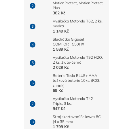
MotionProtect, MotionProtect
Plus
382 Kč
Vysílačka Motorola T62, 2 ks,
modrá
1 149 Kč
Sluchátko Gigaset
COMFORT 550HX
1 589 Kč
Vysílačka Motorola T92 H2O,
2 ks, žluto-černá
2 029 Kč
Baterie Tesla BLUE+ AAA
tužková baterie 10ks, (R03,
shrink)
69 Kč
Vysílačka Motorola T42
Triple, 3 ks,
947 Kč
Stroj skartovací Fellowes 8C
(4 x 35 mm)
1 799 Kč