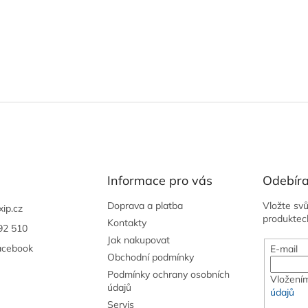
Informace pro vás
Odebíra
Doprava a platba
Vložte sv
xip.cz
produktec
Kontakty
92 510
Jak nakupovat
acebook
E-mail
Obchodní podmínky
Podmínky ochrany osobních
Vložením
údajů
údajů
Servis