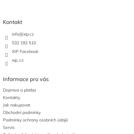
Z
á
p
a
Kontakt
t
í
info
@
xip.cz
532 192 510
XIP Facebook
xip_cz
Informace pro vás
Doprava a platba
Kontakty
Jak nakupovat
Obchodní podmínky
Podmínky ochrany osobních údajů
Servis