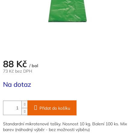
88 Kč
/ bal
73 Kč bez DPH
Měrná
Na dotaz
cena:
Přidat do košíku
Standardní mikrotenové tašky. Nosnost 10 kg. Balení 100 ks. Mix
barev (náhodný výběr - bez možnosti výběru)