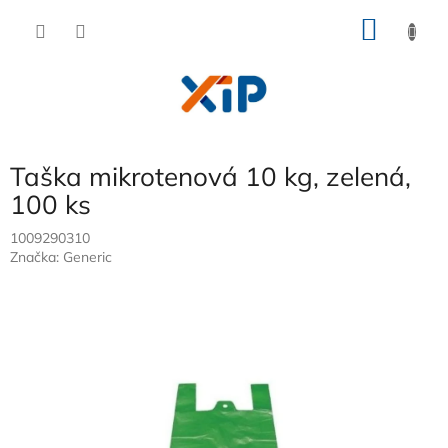
Přejít
NÁKU
na
obsah
KOŠÍK
Taška mikrotenová 10 kg, zelená,
100 ks
1009290310
Značka:
Generic