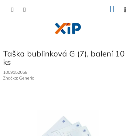
Přejít
NÁKU
na
obsah
KOŠÍK
Taška bublinková G (7), balení 10
ks
1009152058
Značka:
Generic