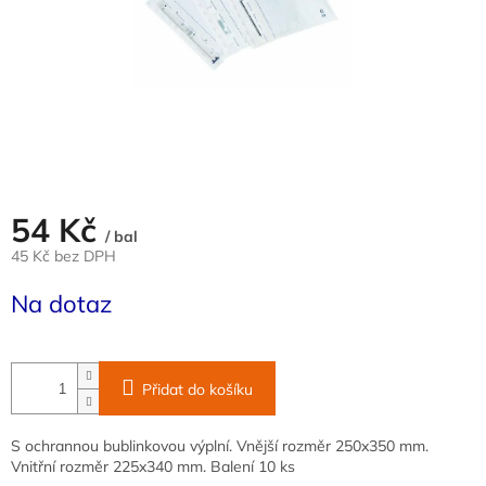
54 Kč
/ bal
45 Kč bez DPH
Měrná
Na dotaz
cena:
Přidat do košíku
S ochrannou bublinkovou výplní. Vnější rozměr 250x350 mm.
Vnitřní rozměr 225x340 mm. Balení 10 ks