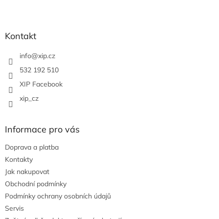
Z
á
p
a
Kontakt
t
í
info
@
xip.cz
532 192 510
XIP Facebook
xip_cz
Informace pro vás
Doprava a platba
Kontakty
Jak nakupovat
Obchodní podmínky
Podmínky ochrany osobních údajů
Servis