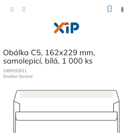
Přejít
NÁKU
na
obsah
KOŠÍK
Obálka C5, 162x229 mm,
samolepicí, bílá, 1 000 ks
1009152011
Značka:
Generic