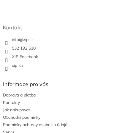
Z
á
p
a
Kontakt
t
í
info
@
xip.cz
532 192 510
XIP Facebook
xip_cz
Informace pro vás
Doprava a platba
Kontakty
Jak nakupovat
Obchodní podmínky
Podmínky ochrany osobních údajů
Servis