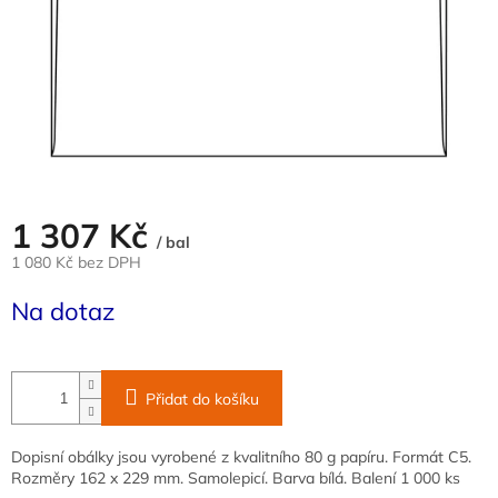
1 307 Kč
/ bal
1 080 Kč bez DPH
Měrná
Na dotaz
cena:
Přidat do košíku
Dopisní obálky jsou vyrobené z kvalitního 80 g papíru. Formát C5.
Rozměry 162 x 229 mm. Samolepicí. Barva bílá. Balení 1 000 ks