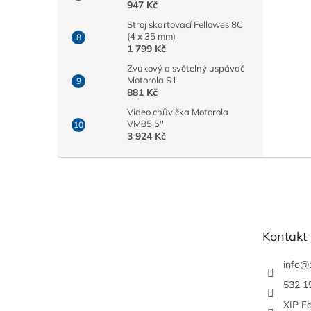
947 Kč
Stroj skartovací Fellowes 8C
(4 x 35 mm)
1 799 Kč
Zvukový a světelný uspávač
Motorola S1
881 Kč
Video chůvička Motorola
VM85 5''
3 924 Kč
Z
á
p
a
t
Kontakt
í
info
@
532 1
XIP F