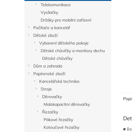
n
Telekomunikace
e
Vysílačky
l
Držáky pro mobilní zařízení
Počítače a kancelář
Dětské zboží
Vybavení dětského pokoje
Dětské chůvičky a monitory dechu
Dětské chůvičky
Dům a zahrada
Papírenské zboží
Kancelářská technika
Stroje
Děrovačky
Popi
Malokapacitní děrovačky
Řezačky
Det
Pákové řezačky
Kotoučové řezačky
■ Be