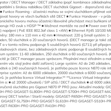
grator / DECT Manager / DECT základna (popř. kombinace základna/ma
atibilní s širokou nabídkou DECT sluchátek Gigaset - doporučená sluc
 ■ Funkce Roaming - účastníci mohou se svými sluchátkem přijímat vol
jovat hovory ve všech buňkách sítě DECT ■ Funkce Handover - v prů
fonického hovoru mohou účastníci libovolně přecházet mezi buňkami s
oruje HD zvuk s HDSP ™ ■ Možnost montáže na zeď ■ Power over E
) napájení ( PoE IEEE 802.3af class 1 <4W) ■ Ethernet RJ45 10/100 M
ěry: 180 mm x 110 mm x 42 mm ■ Hmotnost: 220 g Small systém: 1-
aden, 50 sluchátek a 20 současných hovorů. (DECT manager je také z
 a v tomto režimu podporuje 5 souběžných hovorů (G711) při připojen
kladnových stanic, bez základnových stanic podporuje 8 souběžných ho
um systém: 11-60 základen, 250 sluchátek a 60 současných hovorů. (K
citě je DECT manager pouze správcem. Přepínání mezi středním a ma
zením vás stojí jedno další zařízení.) Large systém: Až do 240 základen
hátek a 240 současných hovorů. Je potřeba pouze licence N870 role int
rprise systém: Až do 6000 základen, 20000 sluchátek a 6000 současn
rů. Je potřeba licence Virtual Integrator.** **Licence Virtual Integrator 
ém o: ■ až 20000 uživatelů / SIP účtů / DECT sluchátek ■ až 6000 zákl
ručená sluchátka pro Gigaset N870 IP PRO jsou: Aktuální modely: G
0H-PRO GIGASET-SL800H-PRO GIGASET-S700H-PRO GIGASET-M
ůrový DECT telefon ! Starší modely: GIGASET-R650H-PRO GIGASET-
 GIGASET-SL750H-PRO GIGASET-SL610H-PRO GIGASET-S510H-P
ASET-R630H-PRO GIGASET-R410H-PRO