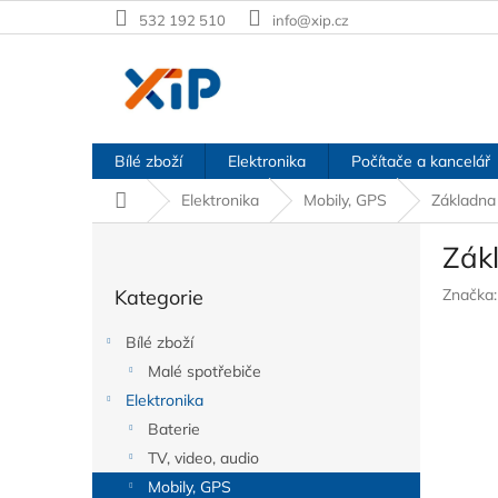
Přejít
532 192 510
info@xip.cz
na
obsah
Bílé zboží
Elektronika
Počítače a kancelář
Domů
Elektronika
Mobily, GPS
Základna
P
Zák
o
Přeskočit
s
Kategorie
Značka
kategorie
t
r
Bílé zboží
a
Malé spotřebiče
n
Elektronika
n
í
Baterie
p
TV, video, audio
a
Mobily, GPS