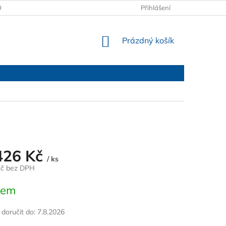
OBCHODNÍ PODMÍNKY
PODMÍNKY OCHRANY OSOBNÍCH ÚDAJŮ
Přihlášení
NÁKUPNÍ
Prázdný košík
KOŠÍK
426 Kč
/ ks
Kč bez DPH
dem
oručit do:
7.8.2026