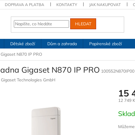
DOPRAVA A PLATBA
KONTAKTY
JAK NAKUPOVAT
HLEDAT
Dětské zboží
Dům a zahrada
Papírenské zboží
 Gigaset N870 IP PRO
ladna Gigaset N870 IP PRO
100552N870IP00
:
Gigaset Technologies GmbH
15 
12 749 
Měrná
Skla
cena:
Můžeme d