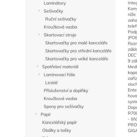
Inte
Laminátory
Komp
Sešívačky
níže
Ruční sešívačky
zaha
tele
Kroužková vazba
Podp
Skartovací stroje
(POE
Skartovačky pro malé kanceláře
Rozm
zákl
Skartovačky pro střední kanceláře
DECT
Skartovačky pro velké kanceláře
9 zá
Spotřební materiál
Medi
kapa
Laminovací fólie
zaří
Lesklé
sluc
Ente
Příslušenství a doplňky
hovo
Kroužková vazba
syst
Spony pro sešívačky
Dopo
R70
Papír
- šň
Kancelářský papír
PRO
Obálky a tašky
GIG