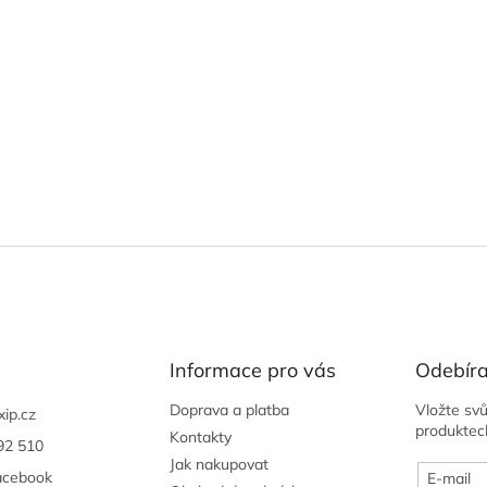
Informace pro vás
Odebíra
Doprava a platba
Vložte sv
xip.cz
produktec
Kontakty
92 510
Jak nakupovat
acebook
E-mail