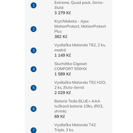
Extreme, Quad pack, černo-
žlutá
3 279 Kč
Kryt/Maketa - Ajax
MotionProtect, MotionProtect
Plus
382 Kč
Vysílačka Motorola T62, 2 ks,
modrá
1 149 Kč
Sluchátko Gigaset
COMFORT 550HX
1 589 Kč
Vysílačka Motorola T92 H2O,
2 ks, žluto-černá
2 029 Kč
Baterie Tesla BLUE+ AAA
tužková baterie 10ks, (R03,
shrink)
69 Kč
Vysílačka Motorola T42
Triple, 3 ks,