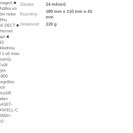
nager) ■
Záruka
:
24 měsíců
hátka viz
180 mm x 110 mm x 42
ání nebo
Rozměry
:
mm
běhu
Hmotnost
:
220 g
ítě DECT ■
thernet
bps ■
10
ákladnou
í 1 až max.
vorů).
vůli
lým
, 800
egrátor.
ých
rozšíří
aden
IGASET-
AXWELL-C
S650H-
RO