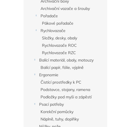
Archivační boxy
Archivační vazače a šrouby
Pořadače
Pákové pořadače
Rychlovazače
Složky, desky, obaly
Rychlovazače ROC
Rychlovazače RZC
Balící materiál, obaly, motouzy
Balící papír, fólie, výplně
Ergonomie
Čistící prostředky k PC
Podstavce, stojany, ramena
Podložky pod myši a zápěstí
Psací potřeby
Korekční pomůcky
Náplně, tuhy, doplňky
Nůžky, nože