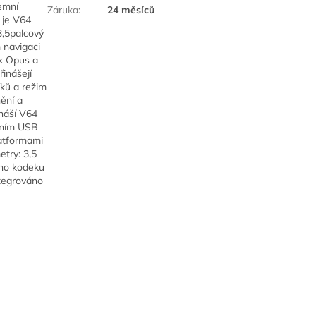
emní
Záruka
:
24 měsíců
 je V64
3,5palcový
 navigaci
ek Opus a
inášejí
íků a režim
nění a
náší V64
raním USB
latformami
etry: 3,5
ho kodeku
ntegrováno