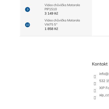
Video chůvička Motorola
PIP1510
3 149 Kč
Video chůvička Motorola
VM75 5''
1 858 Kč
Z
á
p
a
t
Kontakt
í
info
@
532 1
XIP F
xip_cz