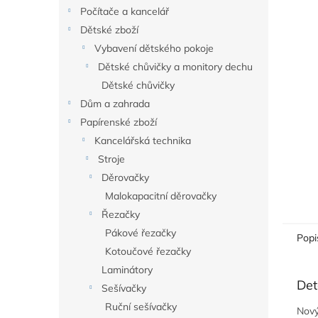
n
Počítače a kancelář
e
Dětské zboží
l
Vybavení dětského pokoje
Dětské chůvičky a monitory dechu
Dětské chůvičky
Dům a zahrada
Papírenské zboží
Kancelářská technika
Stroje
Děrovačky
Malokapacitní děrovačky
Řezačky
Pákové řezačky
Popi
Kotoučové řezačky
Laminátory
Det
Sešívačky
Ruční sešívačky
Nový