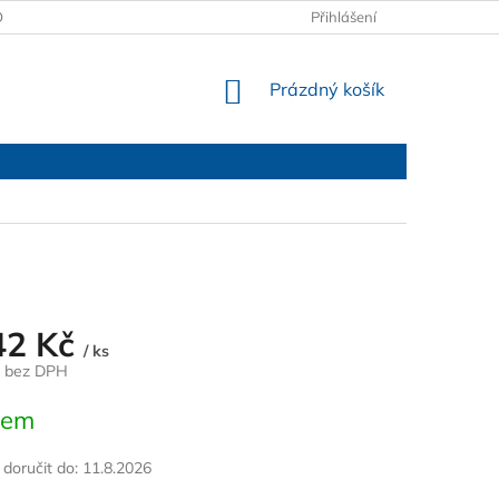
OBCHODNÍ PODMÍNKY
PODMÍNKY OCHRANY OSOBNÍCH ÚDAJŮ
Přihlášení
NÁKUPNÍ
Prázdný košík
KOŠÍK
42 Kč
/ ks
č bez DPH
dem
oručit do:
11.8.2026