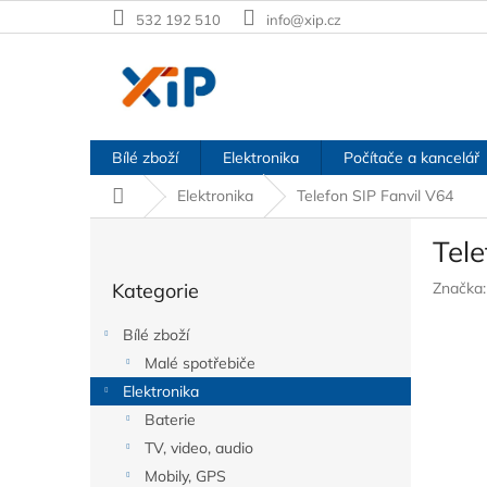
Přejít
532 192 510
info@xip.cz
na
obsah
Bílé zboží
Elektronika
Počítače a kancelář
Domů
Elektronika
Telefon SIP Fanvil V64
P
Tele
o
Přeskočit
s
Kategorie
Značka
kategorie
t
r
Bílé zboží
a
Malé spotřebiče
n
Elektronika
n
í
Baterie
p
TV, video, audio
a
Mobily, GPS