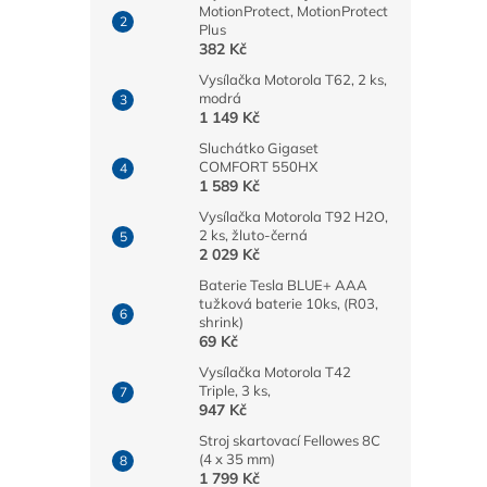
MotionProtect, MotionProtect
Plus
382 Kč
Vysílačka Motorola T62, 2 ks,
modrá
1 149 Kč
Sluchátko Gigaset
COMFORT 550HX
1 589 Kč
Vysílačka Motorola T92 H2O,
2 ks, žluto-černá
2 029 Kč
Baterie Tesla BLUE+ AAA
tužková baterie 10ks, (R03,
shrink)
69 Kč
Vysílačka Motorola T42
Triple, 3 ks,
947 Kč
Stroj skartovací Fellowes 8C
(4 x 35 mm)
1 799 Kč