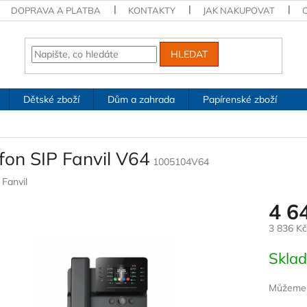
DOPRAVA A PLATBA
KONTAKTY
JAK NAKUPOVAT
HLEDAT
Dětské zboží
Dům a zahrada
Papírenské zboží
fon SIP Fanvil V64
1005104V64
:
Fanvil
4 6
3 836 K
Měrná
Skla
cena:
Můžeme d