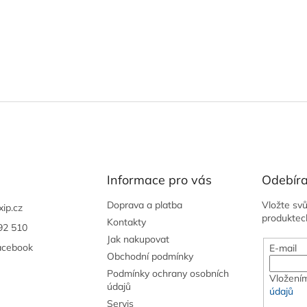
Informace pro vás
Odebíra
Doprava a platba
Vložte sv
xip.cz
produktec
Kontakty
92 510
Jak nakupovat
acebook
E-mail
Obchodní podmínky
Podmínky ochrany osobních
Vložením
údajů
údajů
Servis