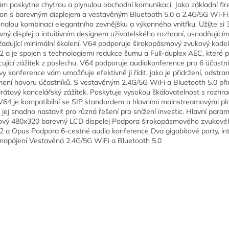
ám poskytne chytrou a plynulou obchodní komunikaci. Jako základní fir
fon s barevným displejem a vestavěným Bluetooth 5.0 a 2,4G/5G Wi-Fi
nalou kombinací elegantního zevnějšku a výkonného vnitřku. Užijte si 
vný displej a intuitivním designem uživatelského rozhraní, usnadňujícím
žadující minimální školení. V64 podporuje širokopásmový zvukový kod
2 a je spojen s technologiemi redukce šumu a Full-duplex AEC, které př
cující zážitek z poslechu. V64 podporuje audiokonference pro 6 účastn
vy konference vám umožňuje efektivně ji řídit, jako je přidržení, odstra
mení hovoru účastníků. S vestavěným 2.4G/5G WiFi a Bluetooth 5.0 při
rátový kancelářský zážitek. Poskytuje vysokou škálovatelnost s rozh
 V64 je kompatibilní se SIP standardem a hlavními mainstreamovými p
e jej snadno nastavit pro různá řešení pro snížení investic. Hlavní param
ový 480x320 barevný LCD dispelej Podpora širokopásmového zvukové
2 a Opus Podpora 6-cestné audio konference Dva gigabitové porty, i
napájení Vestavěná 2.4G/5G WiFi a Bluetooth 5.0