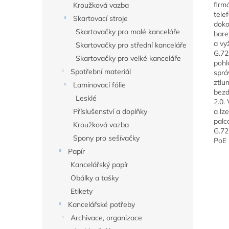
firm
Kroužková vazba
tele
Skartovací stroje
doko
Skartovačky pro malé kanceláře
bare
a vy
Skartovačky pro střední kanceláře
G.72
Skartovačky pro velké kanceláře
pohl
Spotřební materiál
sprá
ztlu
Laminovací fólie
bezd
Lesklé
2.0.
Příslušenství a doplňky
a lz
palc
Kroužková vazba
G.72
Spony pro sešívačky
PoE 
Papír
Kancelářský papír
Obálky a tašky
Etikety
Kancelářské potřeby
Archivace, organizace