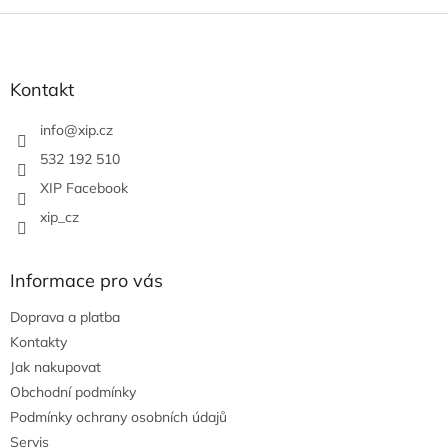
Z
á
p
a
Kontakt
t
í
info
@
xip.cz
532 192 510
XIP Facebook
xip_cz
Informace pro vás
Doprava a platba
Kontakty
Jak nakupovat
Obchodní podmínky
Podmínky ochrany osobních údajů
Servis