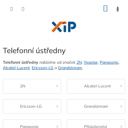
Přejít
NÁKU
na
obsah
KOŠÍK
Telefonní ústředny
Telefonní ústředny
nabízíme od značek
2N
,
Yeastar
,
Panasonic
,
Alcatel-Lucent
,
Ericsson-LG
a
Grandstream
.
2N
Alcatel-Lucent
Ericsson-LG
Grandstream
Panasonic
Příslušenství