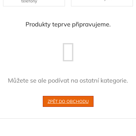
telefony
Produkty teprve připravujeme.
Můžete se ale podívat na ostatní kategorie.
ZPĚT DO OBCHODU
Z
á
p