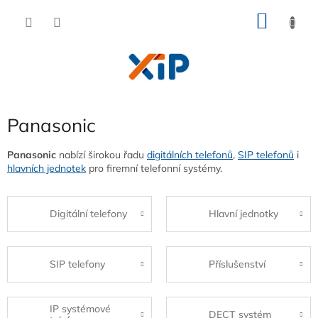
Přejít
NÁKU
na
obsah
KOŠÍK
Panasonic
Panasonic
nabízí širokou řadu
digitálních telefonů
,
SIP telefonů
i
hlavních jednotek
pro firemní telefonní systémy.
Digitální telefony
Hlavní jednotky
SIP telefony
Příslušenství
IP systémové
DECT systém