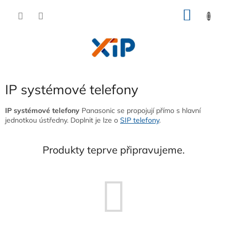
Přejít
NÁKU
na
obsah
KOŠÍK
IP systémové telefony
IP systémové telefony
Panasonic se propojují přímo s hlavní
jednotkou ústředny. Doplnit je lze o
SIP telefony
.
Produkty teprve připravujeme.