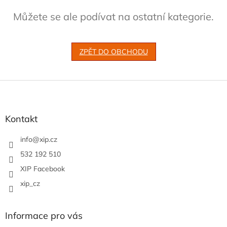
Můžete se ale podívat na ostatní kategorie.
ZPĚT DO OBCHODU
Z
á
p
a
Kontakt
t
í
info
@
xip.cz
532 192 510
XIP Facebook
xip_cz
Informace pro vás