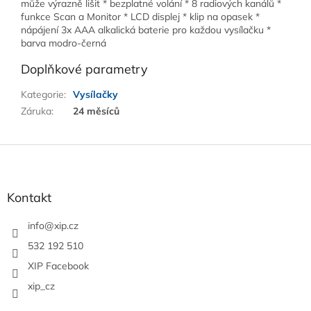
může výrazně lišit * bezplatné volání * 8 radiových kanálů *
funkce Scan a Monitor * LCD displej * klip na opasek *
nápájení 3x AAA alkalická baterie pro každou vysílačku *
barva modro-černá
Doplňkové parametry
Kategorie
:
Vysílačky
Záruka
:
24 měsíců
Z
á
p
a
Kontakt
t
í
info
@
xip.cz
532 192 510
XIP Facebook
xip_cz