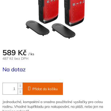
589 Kč
/ ks
487 Kč bez DPH
Měrná
Na dotaz
cena:
Přidat do košíku
Jednoduché, kompaktní a snadno použitelné vysílačky pro celou
rodinu. Vhodné kupříkladu pro nakupování, na pláži, nebo jen na