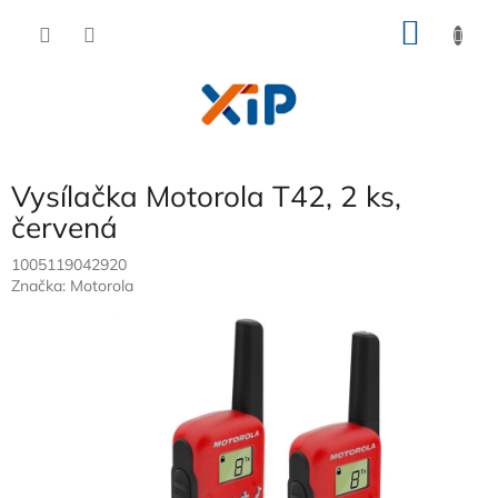
Přejít
NÁKU
na
obsah
KOŠÍK
Vysílačka Motorola T42, 2 ks,
červená
1005119042920
Značka:
Motorola