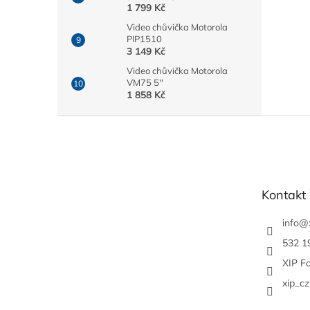
1 799 Kč
Video chůvička Motorola
PIP1510
3 149 Kč
Video chůvička Motorola
VM75 5''
1 858 Kč
Z
á
p
a
t
Kontakt
í
info
@
532 1
XIP F
xip_cz