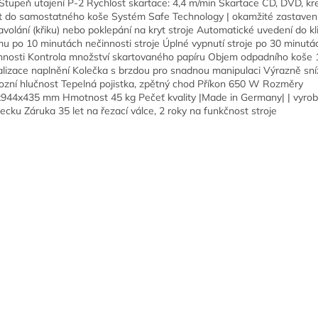
tupeň utajení P-2 Rychlost skartace: 4,4 m/min Skartace CD, DVD, kre
t do samostatného koše Systém Safe Technology | okamžité zastaven
zavolání (křiku) nebo poklepání na kryt stroje Automatické uvedení do k
mu po 10 minutách nečinnosti stroje Úplné vypnutí stroje po 30 minutá
nnosti Kontrola množství skartovaného papíru Objem odpadního koše 10
alizace naplnění Kolečka s brzdou pro snadnou manipulaci Výrazně sn
ozní hlučnost Tepelná pojistka, zpětný chod Příkon 650 W Rozměry
944x435 mm Hmotnost 45 kg Pečeť kvality |Made in Germany| | vyro
cku Záruka 35 let na řezací válce, 2 roky na funkčnost stroje