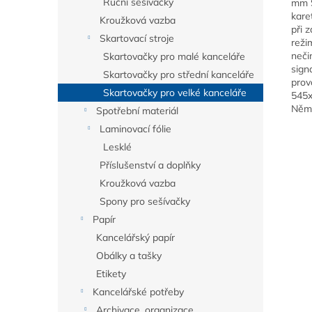
Ruční sešívačky
mm S
kare
Kroužková vazba
při 
Skartovací stroje
reži
neči
Skartovačky pro malé kanceláře
sign
Skartovačky pro střední kanceláře
prov
Skartovačky pro velké kanceláře
545x
Něme
Spotřební materiál
Laminovací fólie
Lesklé
Příslušenství a doplňky
Kroužková vazba
Spony pro sešívačky
Papír
Kancelářský papír
Obálky a tašky
Etikety
Kancelářské potřeby
Archivace, organizace