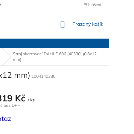
OBCHODNÍ PODMÍNKY
PODMÍNKY OCHRANY OSOBNÍCH ÚDAJŮ
Přihlášení
NÁKUPNÍ
Prázdný košík
KOŠÍK
Stroj skartovací DAHLE 606 (40330) (0,8x12
mm)
8x12 mm)
1004140330
819 Kč
/ ks
Kč bez DPH
otaz