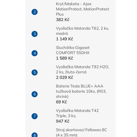
Kryt/Maketa - Ajax
MotionProtect, MotionProtect
Plus
382 Kč
Vysílačka Motorola T62, 2 ks,
modrá
1 149 Kč
Sluchátko Gigaset
COMFORT 550HX
1 589 Kč
Vysílačka Motorola T92 H2O,
2 ks, žluto-černá
2 029 Kč
Baterie Tesla BLUE+ AAA
tužková baterie 10ks, (R03,
shrink)
69 Kč
Vysílačka Motorola T42
Triple, 3 ks,
947 Kč
Stroj skartovací Fellowes 8C
(4 x 35 mm)