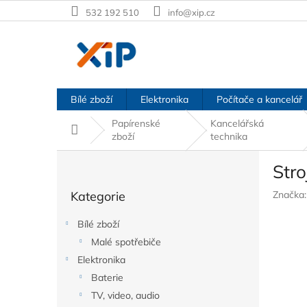
Přejít
532 192 510
info@xip.cz
na
obsah
Bílé zboží
Elektronika
Počítače a kancelář
Papírenské
Kancelářská
Domů
zboží
technika
P
Str
o
Přeskočit
s
Kategorie
Značka
kategorie
t
r
Bílé zboží
a
Malé spotřebiče
n
Elektronika
n
í
Baterie
p
TV, video, audio