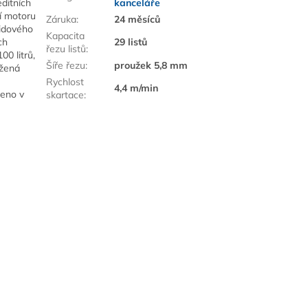
ditních
kanceláře
í motoru
Záruka
:
24 měsíců
lidového
Kapacita
ch
29 listů
řezu listů
:
0 litrů,
Šíře řezu
:
proužek 5,8 mm
ížená
Rychlost
4,4 m/min
beno v
skartace
: