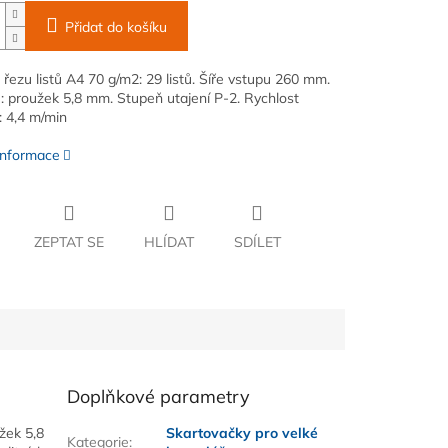
Přidat do košíku
 řezu listů A4 70 g/m2: 29 listů. Šíře vstupu 260 mm.
u: proužek 5,8 mm. Stupeň utajení P-2. Rychlost
: 4,4 m/min
 informace
ZEPTAT SE
HLÍDAT
SDÍLET
Doplňkové parametry
žek 5,8
Skartovačky pro velké
Kategorie
: