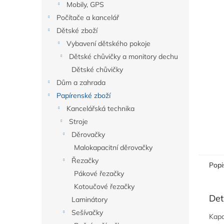
a
Mobily, GPS
n
Počítače a kancelář
e
Dětské zboží
l
Vybavení dětského pokoje
Dětské chůvičky a monitory dechu
Dětské chůvičky
Dům a zahrada
Papírenské zboží
Kancelářská technika
Stroje
Děrovačky
Malokapacitní děrovačky
Řezačky
Popi
Pákové řezačky
Kotoučové řezačky
Det
Laminátory
Sešívačky
Kapa