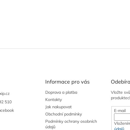
Informace pro vás
Odebíra
Doprava a platba
Vložte sv
xip.cz
produktec
Kontakty
92 510
Jak nakupovat
acebook
E-mail
Obchodní podmínky
Podmínky ochrany osobních
Vložením
údajů
údajů