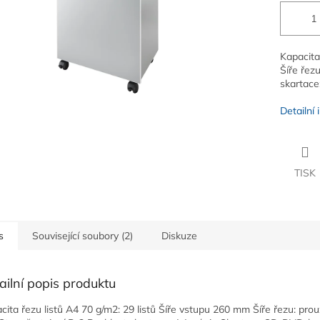
Kapacita
Šíře řez
skartace
Detailní
TISK
s
Související soubory (2)
Diskuze
ailní popis produktu
cita řezu listů A4 70 g/m2: 29 listů Šíře vstupu 260 mm Šíře řezu: prou