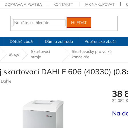
DOPRAVA A PLATBA
KONTAKTY
JAK NAKUPOVAT
HLEDAT
Dětské zboží
Dům a zahrada
Papírenské zboží
Skartovací
Skartovačky pro velké
Stroje
stroje
kanceláře
oj skartovací DAHLE 606 (40330) (0,
:
Dahle
38 
32 082 
Měrná
Na d
cena: