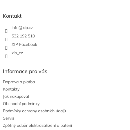
á
p
a
Kontakt
t
í
info
@
xip.cz
532 192 510
XIP Facebook
xip_cz
Informace pro vás
Doprava a platba
Kontakty
Jak nakupovat
Obchodní podmínky
Podmínky ochrany osobních údajů
Servis
Zpětný odběr elektrozařízení a baterií