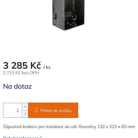
3 285 Kč
/ ks
2 715 Kč bez DPH
Měrná
Na dotaz
cena:
Přidat do košíku
Zápustná krabice pro instalace do zdi. Rozměry 132 x 223 x 83 mm