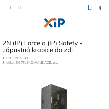
Přejít
NÁKU
na
obsah
KOŠÍK
2N (IP) Force a (IP) Safety -
zápustná krabice do zdi
10056339151001
Značka:
2N TELEKOMUNIKACE, a.s.