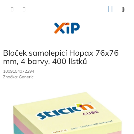
Přejít
NÁKU
na
obsah
KOŠÍK
Bloček samolepicí Hopax 76x76
mm, 4 barvy, 400 lístků
1009154072294
Značka:
Generic