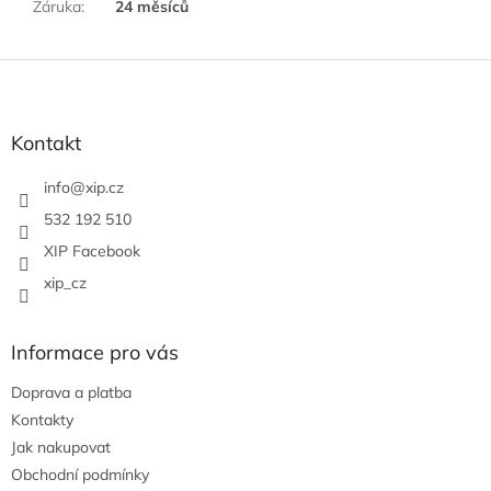
Záruka
:
24 měsíců
Z
á
p
a
Kontakt
t
í
info
@
xip.cz
532 192 510
XIP Facebook
xip_cz
Informace pro vás
Doprava a platba
Kontakty
Jak nakupovat
Obchodní podmínky