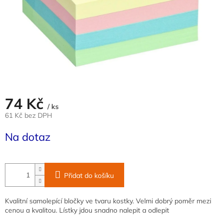
74 Kč
/ ks
61 Kč bez DPH
Měrná
Na dotaz
cena:
Přidat do košíku
Kvalitní samolepící bločky ve tvaru kostky. Velmi dobrý poměr mezi
cenou a kvalitou. Lístky jdou snadno nalepit a odlepit