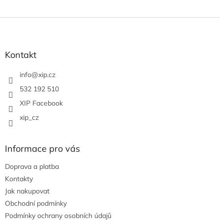
Z
á
p
a
Kontakt
t
í
info
@
xip.cz
532 192 510
XIP Facebook
xip_cz
Informace pro vás
Doprava a platba
Kontakty
Jak nakupovat
Obchodní podmínky
Podmínky ochrany osobních údajů