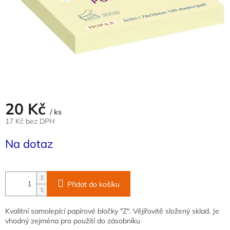
20 Kč
/ ks
17 Kč bez DPH
Měrná
Na dotaz
cena:
Přidat do košíku
Kvalitní samolepící papírové bločky "Z". Vějířovitě složený sklad. Je
vhodný zejména pro použití do zásobníku