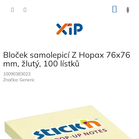
Přejít
NÁKU
na
obsah
KOŠÍK
Bloček samolepicí Z Hopax 76x76
mm, žlutý, 100 lístků
10090383023
Značka:
Generic