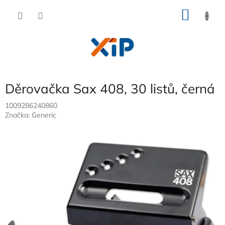
Přejít
NÁKU
na
obsah
KOŠÍK
Děrovačka Sax 408, 30 listů, černá
1009286240860
Značka:
Generic