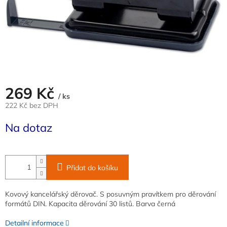
269 Kč
/ ks
222 Kč bez DPH
Měrná
Na dotaz
cena:
Přidat do košíku
Kovový kancelářský děrovač. S posuvným pravítkem pro děrování
formátů DIN. Kapacita děrování 30 listů. Barva černá
Detailní informace