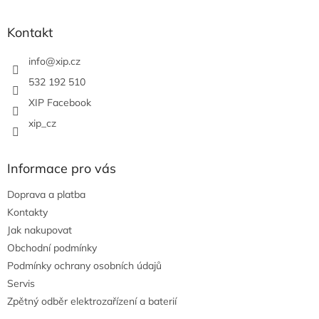
á
p
a
Kontakt
t
í
info
@
xip.cz
532 192 510
XIP Facebook
xip_cz
Informace pro vás
Doprava a platba
Kontakty
Jak nakupovat
Obchodní podmínky
Podmínky ochrany osobních údajů
Servis
Zpětný odběr elektrozařízení a baterií