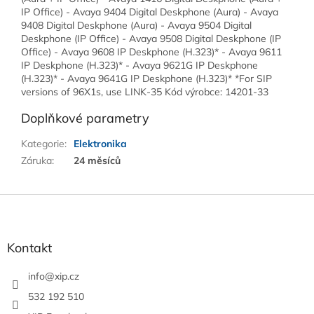
IP Office) - Avaya 9404 Digital Deskphone (Aura) - Avaya
9408 Digital Deskphone (Aura) - Avaya 9504 Digital
Deskphone (IP Office) - Avaya 9508 Digital Deskphone (IP
Office) - Avaya 9608 IP Deskphone (H.323)* - Avaya 9611
IP Deskphone (H.323)* - Avaya 9621G IP Deskphone
(H.323)* - Avaya 9641G IP Deskphone (H.323)* *For SIP
versions of 96X1s, use LINK-35 Kód výrobce: 14201-33
Doplňkové parametry
Kategorie
:
Elektronika
Záruka
:
24 měsíců
Z
á
p
a
Kontakt
t
í
info
@
xip.cz
532 192 510