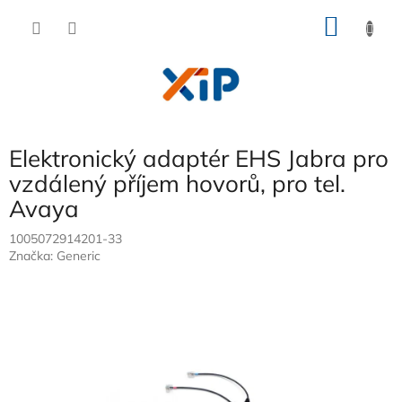
Přejít
NÁKU
na
obsah
KOŠÍK
Elektronický adaptér EHS Jabra pro
vzdálený příjem hovorů, pro tel.
Avaya
1005072914201-33
Značka:
Generic