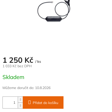
1 250 Kč
/ ks
1 033 Kč bez DPH
Měrná
Skladem
cena:
Můžeme doručit do:
10.8.2026
Přidat do košíku