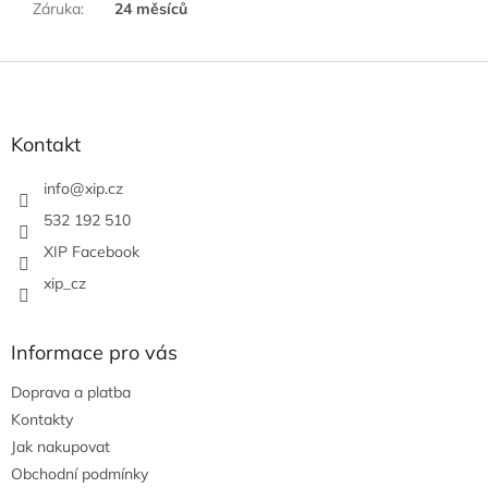
Záruka
:
24 měsíců
Z
á
p
a
Kontakt
t
í
info
@
xip.cz
532 192 510
XIP Facebook
xip_cz
Informace pro vás
Doprava a platba
Kontakty
Jak nakupovat
Obchodní podmínky