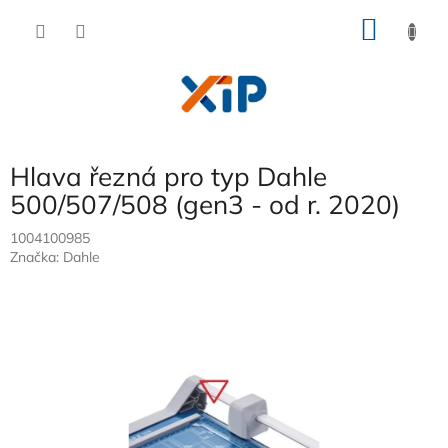
Přejít
NÁKU
na
obsah
KOŠÍK
Hlava řezná pro typ Dahle
500/507/508 (gen3 - od r. 2020)
1004100985
Značka:
Dahle