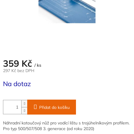
359 Kč
/ ks
297 Kč bez DPH
Měrná
Na dotaz
cena:
Přidat do košíku
Náhradní kotoučový nůž pro vodící lištu s trojúhelníkovým profilem.
Pro typ 500/507/508 3. generace (od roku 2020)