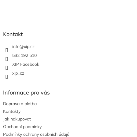
Z
á
p
a
Kontakt
t
í
info
@
xip.cz
532 192 510
XIP Facebook
xip_cz
Informace pro vás
Doprava a platba
Kontakty
Jak nakupovat
Obchodní podmínky
Podmínky ochrany osobních údajů