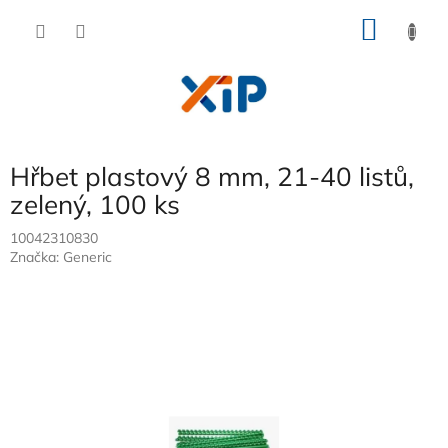
Přejít
NÁKU
na
obsah
KOŠÍK
Hřbet plastový 8 mm, 21-40 listů,
zelený, 100 ks
10042310830
Značka:
Generic