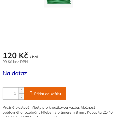
120 Kč
/ bal
99 Kč bez DPH
Měrná
Na dotaz
cena:
Přidat do košíku
Pružné plastové hřbety pro kroužkovou vazbu. Možnost
opětovného rozebrání. Hřeben s průměrem 8 mm. Kapacita 21-40