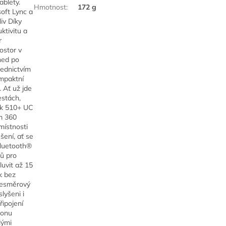
ablety.
Hmotnost
:
172 g
soft Lync a
iv Díky
tivitu a
r
ostor v
hned po
řednictvím
mpaktní
 Ať už jde
estách,
ak 510+ UC
m 360
místnosti
šení, ať se
Bluetooth®
ů pro
luvit až 15
k bez
všesměrový
lyšeni i
řipojení
fonu
lými