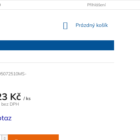
OBCHODNÍ PODMÍNKY
PODMÍNKY OCHRANY OSOBNÍCH ÚDAJŮ
Přihlášení
NÁKUPNÍ
Prázdný košík
KOŠÍK
05072510MS-
23 Kč
/ ks
č bez DPH
otaz