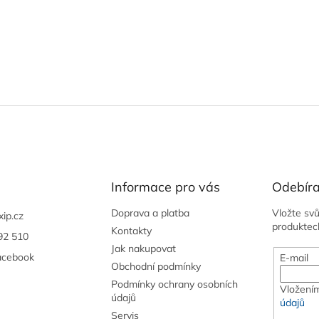
Informace pro vás
Odebíra
Doprava a platba
Vložte sv
xip.cz
produktec
Kontakty
92 510
Jak nakupovat
acebook
E-mail
Obchodní podmínky
Podmínky ochrany osobních
Vložením
údajů
údajů
Servis