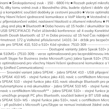
inami ■ Širokopásmový zvuk - 150 - 6800 Hz ■ Rozsah pokrytí mikrof
ňů, díky tomu snímá zvuk z libovolného úhlu, budete slyšeni i dobře slyš
ý a kompaktní; součástí dodávky je cestovní pouzdro ■ Verze optimali
hny hlavní řešení sjednocené komunikace a VoIP klienty ■ Vestavěné o
y: příjem/ukončení volání, nastavení hlasitosti a ztlumení mikrofonu ■ Př
 plug and play ■ Bluetooth ■ Doba hovoru až 15 hodin / akumulátor lze
 USB SPECIFIKACE: Počet účástníků konference: až 4 osoby Konektivi
tooth Dosah bluetooth: až 17 m Doba provozu: až 15 hod Čas nabíjení:
Hmotnost: 172 g Volitelné příslušenství: 14101-34 - držák pro bezpeč
tole pro SPEAK 410, 510 a 510+ Kód výrobce: 7510-309 ---------------
---------------------------------- Dostupné varianty Jabra Speak 510+ 
k 510MS+ (7510-309) - verze optimalizovaná pro bezproblémovou inte
osoft Skype for Business (nebo Microsoft Lync) Jabra Speak 510+ (751
e optimalizovaná pro všechny hlavní řešení sjednocené komunikace a 
nty (Unified Communications) --------------------------------------------
----- Srovnání variant Jabra SPEAK - Jabra SPEAK 410 - USB připojení
a SPEAK 410 MS - stejné funkce jako 410, navíc s certifikátem Microso
a SPEAK 510 - stejné funkce jako 410, navíc obsahuje Bluetooth pro p
etu/smartphone a má akumulátor - Jabra SPEAK 510 MS - stejné funkc
 navíc s certifikátem Microsoft** - Jabra SPEAK 510+ - stejné funkce j
c umožňuje propojit PC přes Bluetooth, součástí balení je BT USB adap
a SPEAK 510+ MS - stejné funkce jako 510+, navíc s certifikátem Micro
 - při požívání s Microsoft Lync/Skype se nemusí instalovat žádné ovl