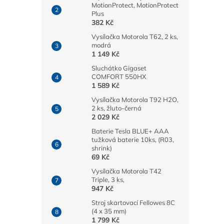
MotionProtect, MotionProtect
Plus
382 Kč
Vysílačka Motorola T62, 2 ks,
modrá
1 149 Kč
Sluchátko Gigaset
COMFORT 550HX
1 589 Kč
Vysílačka Motorola T92 H2O,
2 ks, žluto-černá
2 029 Kč
Baterie Tesla BLUE+ AAA
tužková baterie 10ks, (R03,
shrink)
69 Kč
Vysílačka Motorola T42
Triple, 3 ks,
947 Kč
Stroj skartovací Fellowes 8C
(4 x 35 mm)
1 799 Kč