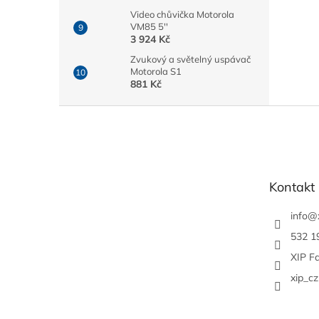
Video chůvička Motorola
VM85 5''
3 924 Kč
Zvukový a světelný uspávač
Motorola S1
881 Kč
Z
á
p
a
t
Kontakt
í
info
@
532 1
XIP F
xip_cz