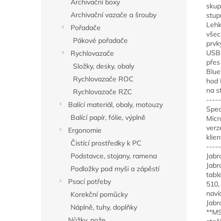
Archivační boxy
skup
Archivační vazače a šrouby
stup
Lehk
Pořadače
všec
Pákové pořadače
prvk
USB,
Rychlovazače
přes
Složky, desky, obaly
Blue
Rychlovazače ROC
hod 
na s
Rychlovazače RZC
----
Balící materiál, obaly, motouzy
Spea
Balící papír, fólie, výplně
Micr
verz
Ergonomie
klie
Čistící prostředky k PC
----
Podstavce, stojany, ramena
Jabr
Jabr
Podložky pod myši a zápěstí
tabl
Psací potřeby
510,
naví
Korekční pomůcky
Jabr
Náplně, tuhy, doplňky
**MS
Nůžky, nože