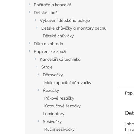
n
Počítače a kancelář
e
Dětské zboží
l
Vybavení dětského pokoje
Dětské chůvičky a monitory dechu
Dětské chůvičky
Dům a zahrada
Papírenské zboží
Kancelářská technika
Stroje
Děrovačky
Malokapacitní děrovačky
Řezačky
Popi
Pákové řezačky
Kotoučové řezačky
Det
Laminátory
Sešívačky
Jabr
Ruční sešívačky
hlas