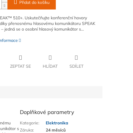
Přidat do košíku
EAK™ 510+. Uskutečňujte konferenční hovory
v díky přenosnému hlasovému komunikátoru SPEAK
– jedná se o osobní hlasový komunikátor s…
 informace
ZEPTAT SE
HLÍDAT
SDÍLET
Doplňkové parametry
osnému
Kategorie
:
Elektronika
unikátor s
Záruka
:
24 měsíců