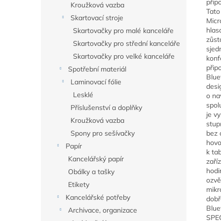
přip
Kroužková vazba
Tato
Skartovací stroje
Micr
hlas
Skartovačky pro malé kanceláře
zůst
Skartovačky pro střední kanceláře
sjed
Skartovačky pro velké kanceláře
konf
přip
Spotřební materiál
Blue
Laminovací fólie
desi
Lesklé
o na
spol
Příslušenství a doplňky
je v
Kroužková vazba
stup
Spony pro sešívačky
bez 
hovo
Papír
k ta
Kancelářský papír
zaří
hodi
Obálky a tašky
ozvě
Etikety
mikr
Kancelářské potřeby
dobř
Blue
Archivace, organizace
SPEC