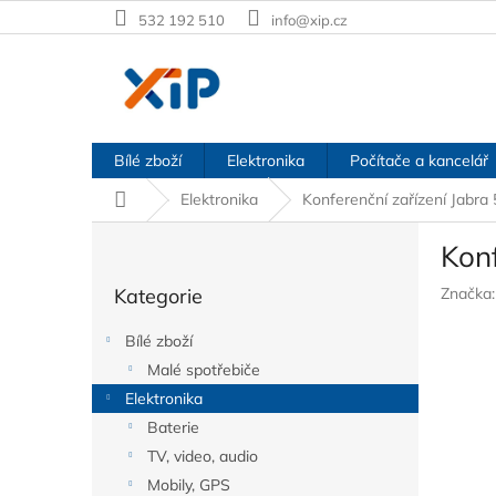
Přejít
532 192 510
info@xip.cz
na
obsah
Bílé zboží
Elektronika
Počítače a kancelář
Domů
Elektronika
Konferenční zařízení Jabra
P
Konf
o
Přeskočit
s
Kategorie
Značka
kategorie
t
r
Bílé zboží
a
Malé spotřebiče
n
Elektronika
n
í
Baterie
p
TV, video, audio
a
Mobily, GPS