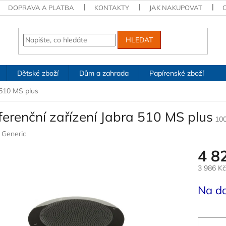
DOPRAVA A PLATBA
KONTAKTY
JAK NAKUPOVAT
HLEDAT
Dětské zboží
Dům a zahrada
Papírenské zboží
 510 MS plus
erenční zařízení Jabra 510 MS plus
10
:
Generic
4 8
3 986 K
Měrná
Na d
cena: