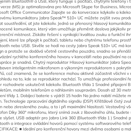
ojením Bluetooth® a USB, který funguje s počítači, chytrými telefony i t
 verze (MS) je optimalizována pro Microsoft Skype for Business, Micro
osoft Office Communicator Zapojte se do konverzace kdykoliv a kdekol
ovému komunikátoru Jabra Speak™ 510+ UC můžete zvýšit svou produk
at soustředění, ať jste kdekoliv. Jedná se přenosný hlasový komunikáto
nocené komunikace, který vám umožňuje přeměnit doslova jakýkoliv pr
erenční místnost. Získáte řešení s vynikající kvalitou zvuku a funkční i
ojení, které lze připojit k počítači, tabletu nebo chytrému telefonu prost
tooth nebo USB. Skvěle se hodí na cesty Jabra Speak 510+ UC má ko
gn a protože se dodává včetně cestovního pouzdra, snadno se přenáší.
vázání rychlého konferenčního hovoru v kanceláři nebo používání na c
upráce je snadná. Chytrý reproduktor Hlasový komunikátor Jabra Spe
ybaven inteligentním mikrofonem a výkonným reproduktorem s pokrytí
ňů, což znamená, že se konference mohou aktivně zúčastnit všichni v 
ohledu na to, kde se reproduktor nachází. To umožňuje profesionální ře
r rozhodnete uskutečnit kdekoliv. Bluetooth třída 1 Snadné připojení 
bletům, mobilním telefonům a náhlavním soupravám. Dosah až 30 metr
zení třídy 1. Dobíjecí baterie s výdrží 15 hodin Na jedno nabití můžete m
n. Technologie zpracování digitálního signálu (DSP) Křišťálově čistý zvu
n nebo zkresleného zvuku, a to i při maximální hlasitosti. Vestavěný 
ofon Díky 360° mikrofonu, který snímá zvuk z libovolného úhlu, budete s
e slyšet. USB adaptér pro Jabra Link 360 (Bluetooth třída 1 ) Snadné p
tooth a integrace ovládání hovorů pomocí systému softwarového tele
IFIKACE: ■ Ideální pro konferenční hovory mezi dvěma osobami a ma