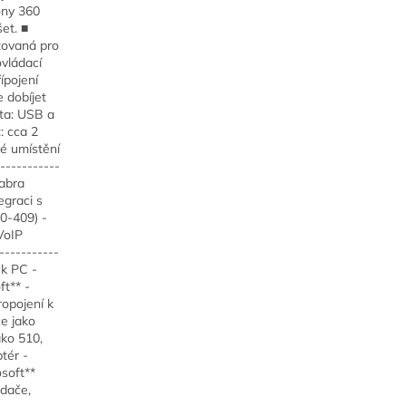
ony 360
et. ■
zovaná pro
vládací
ípojení
 dobíjet
ta: USB a
: cca 2
né umístění
-----------
Jabra
graci s
0-409) -
VoIP
-----------
 k PC -
ft** -
ropojení k
e jako
ako 510,
tér -
soft**
adače,