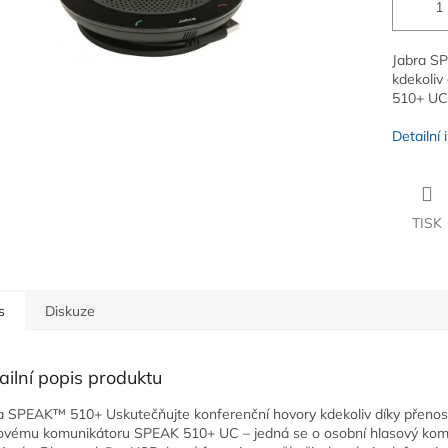
Jabra SP
kdekoli
510+ UC 
Detailní
TISK
s
Diskuze
ailní popis produktu
a SPEAK™ 510+ Uskutečňujte konferenční hovory kdekoliv díky přen
ovému komunikátoru SPEAK 510+ UC – jedná se o osobní hlasový kom