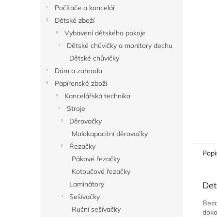
n
Počítače a kancelář
e
Dětské zboží
l
Vybavení dětského pokoje
Dětské chůvičky a monitory dechu
Dětské chůvičky
Dům a zahrada
Papírenské zboží
Kancelářská technika
Stroje
Děrovačky
Malokapacitní děrovačky
Řezačky
Popi
Pákové řezačky
Kotoučové řezačky
Laminátory
Det
Sešívačky
Bezd
Ruční sešívačky
doko