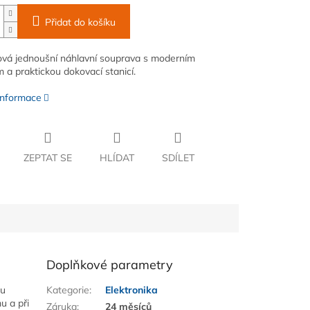
Přidat do košíku
vá jednoušní náhlavní souprava s moderním
 a praktickou dokovací stanicí.
 informace
ZEPTAT SE
HLÍDAT
SDÍLET
Doplňkové parametry
ou
Kategorie
:
Elektronika
u a při
Záruka
:
24 měsíců