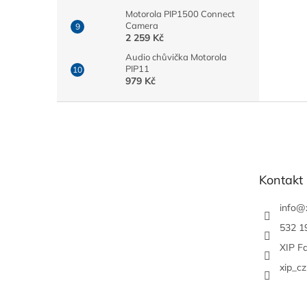
Motorola PIP1500 Connect
Camera
2 259 Kč
Audio chůvička Motorola
PIP11
979 Kč
Z
á
p
a
t
Kontakt
í
info
@
532 1
XIP F
xip_cz