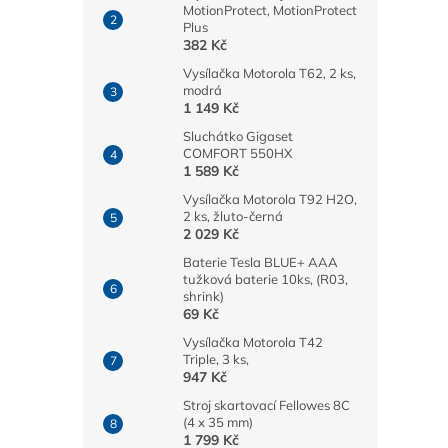
MotionProtect, MotionProtect
Plus
382 Kč
Vysílačka Motorola T62, 2 ks,
modrá
1 149 Kč
Sluchátko Gigaset
COMFORT 550HX
1 589 Kč
Vysílačka Motorola T92 H2O,
2 ks, žluto-černá
2 029 Kč
Baterie Tesla BLUE+ AAA
tužková baterie 10ks, (R03,
shrink)
69 Kč
Vysílačka Motorola T42
Triple, 3 ks,
947 Kč
Stroj skartovací Fellowes 8C
(4 x 35 mm)
1 799 Kč