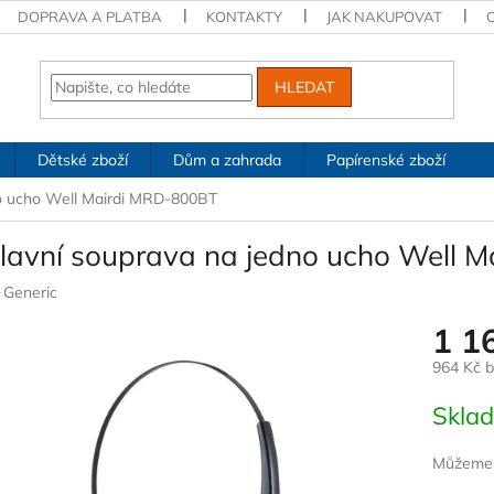
DOPRAVA A PLATBA
KONTAKTY
JAK NAKUPOVAT
HLEDAT
Dětské zboží
Dům a zahrada
Papírenské zboží
no ucho Well Mairdi MRD-800BT
lavní souprava na jedno ucho Well 
:
Generic
1 1
964 Kč 
Měrná
Skla
cena:
Můžeme d