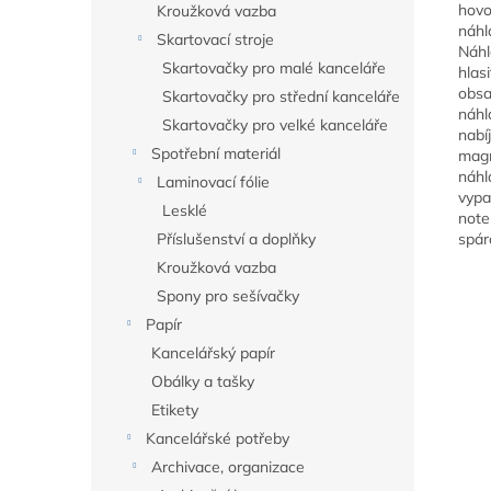
hovo
Kroužková vazba
náhl
Skartovací stroje
Náhl
Skartovačky pro malé kanceláře
hlas
obsa
Skartovačky pro střední kanceláře
náhl
Skartovačky pro velké kanceláře
nabí
Spotřební materiál
magn
náhl
Laminovací fólie
vypa
Lesklé
note
Příslušenství a doplňky
spár
Kroužková vazba
Spony pro sešívačky
Papír
Kancelářský papír
Obálky a tašky
Etikety
Kancelářské potřeby
Archivace, organizace