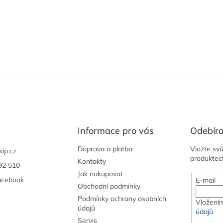
Informace pro vás
Odebíra
Doprava a platba
Vložte sv
xip.cz
produktec
Kontakty
92 510
Jak nakupovat
acebook
E-mail
Obchodní podmínky
Podmínky ochrany osobních
Vložením
údajů
údajů
Servis