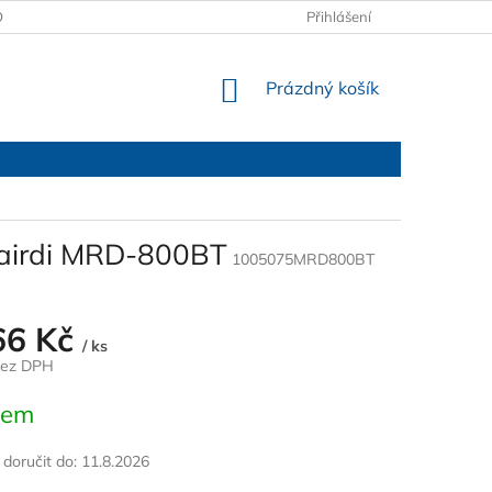
OBCHODNÍ PODMÍNKY
PODMÍNKY OCHRANY OSOBNÍCH ÚDAJŮ
Přihlášení
NÁKUPNÍ
Prázdný košík
KOŠÍK
Mairdi MRD-800BT
1005075MRD800BT
66 Kč
/ ks
bez DPH
dem
oručit do:
11.8.2026