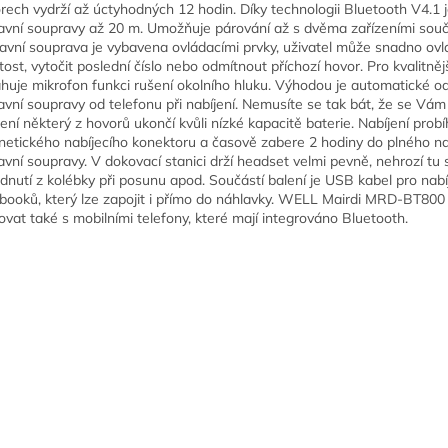
rech vydrží až úctyhodných 12 hodin. Díky technologii Bluetooth V4.1 
avní soupravy až 20 m. Umožňuje párování až s dvěma zařízeními sou
avní souprava je vybavena ovládacími prvky, uživatel může snadno ovl
itost, vytočit poslední číslo nebo odmítnout příchozí hovor. Pro kvalitněj
huje mikrofon funkci rušení okolního hluku. Výhodou je automatické o
avní soupravy od telefonu při nabíjení. Nemusíte se tak bát, že se Vá
jení některý z hovorů ukončí kvůli nízké kapacitě baterie. Nabíjení pro
etického nabíjecího konektoru a časově zabere 2 hodiny do plného na
avní soupravy. V dokovací stanici drží headset velmi pevně, nehrozí t
dnutí z kolébky při posunu apod. Součástí balení je USB kabel pro nabí
booků, který lze zapojit i přímo do náhlavky. WELL Mairdi MRD-BT800 
ovat také s mobilními telefony, které mají integrováno Bluetooth.