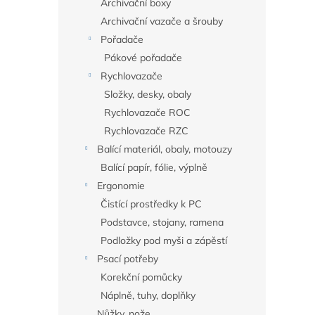
Archivační boxy
Archivační vazače a šrouby
Pořadače
Pákové pořadače
Rychlovazače
Složky, desky, obaly
Rychlovazače ROC
Rychlovazače RZC
Balící materiál, obaly, motouzy
Balící papír, fólie, výplně
Ergonomie
Čistící prostředky k PC
Podstavce, stojany, ramena
Podložky pod myši a zápěstí
Psací potřeby
Korekční pomůcky
Náplně, tuhy, doplňky
Nůžky, nože