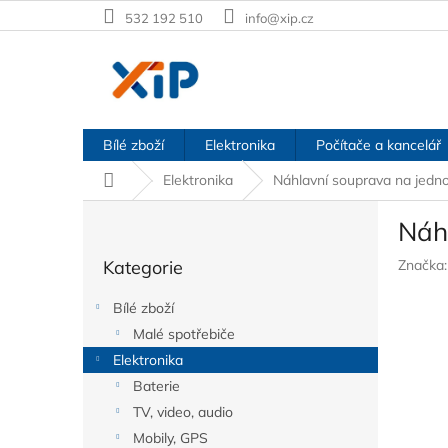
Přejít
532 192 510
info@xip.cz
na
obsah
Bílé zboží
Elektronika
Počítače a kancelář
Domů
Elektronika
Náhlavní souprava na jed
P
Náh
o
Přeskočit
s
Kategorie
Značka
kategorie
t
r
Bílé zboží
a
Malé spotřebiče
n
Elektronika
n
í
Baterie
p
TV, video, audio
a
Mobily, GPS