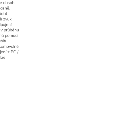
je dosah
časně.
ádat
ší zvuk
dpojení
m v průběhu
bíhá pomocí
bití
u samovolné
jení z PC /
lze