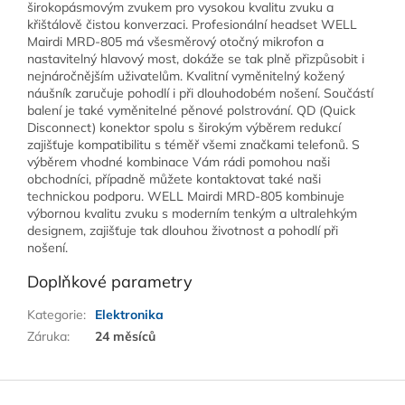
širokopásmovým zvukem pro vysokou kvalitu zvuku a
křištálově čistou konverzaci. Profesionální headset WELL
Mairdi MRD-805 má všesměrový otočný mikrofon a
nastavitelný hlavový most, dokáže se tak plně přizpůsobit i
nejnáročnějším uživatelům. Kvalitní vyměnitelný kožený
náušník zaručuje pohodlí i při dlouhodobém nošení. Součástí
balení je také vyměnitelné pěnové polstrování. QD (Quick
Disconnect) konektor spolu s širokým výběrem redukcí
zajišťuje kompatibilitu s téměř všemi značkami telefonů. S
výběrem vhodné kombinace Vám rádi pomohou naši
obchodníci, případně můžete kontaktovat také naši
technickou podporu. WELL Mairdi MRD-805 kombinuje
výbornou kvalitu zvuku s moderním tenkým a ultralehkým
designem, zajišťuje tak dlouhou životnost a pohodlí při
nošení.
Doplňkové parametry
Kategorie
:
Elektronika
Záruka
:
24 měsíců
Z