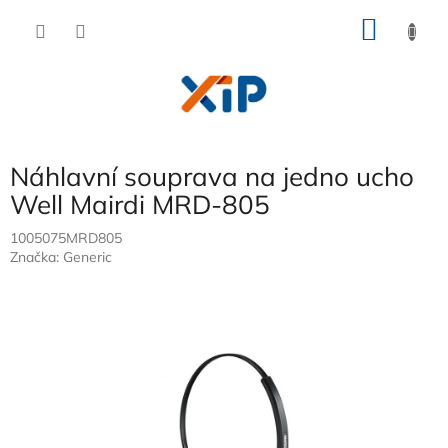
Přejít
NÁKU
na
obsah
KOŠÍK
Náhlavní souprava na jedno ucho
Well Mairdi MRD-805
1005075MRD805
Značka:
Generic