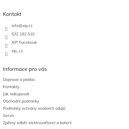
á
p
a
Kontakt
t
í
info
@
xip.cz
532 192 510
XIP Facebook
xip_cz
Informace pro vás
Doprava a platba
Kontakty
Jak nakupovat
Obchodní podmínky
Podmínky ochrany osobních údajů
Servis
Zpětný odběr elektrozařízení a baterií