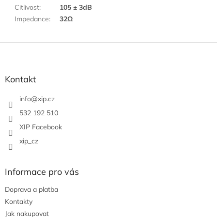
Citlivost
:
105 ± 3dB
Impedance
:
32Ω
Z
á
p
a
Kontakt
t
í
info
@
xip.cz
532 192 510
XIP Facebook
xip_cz
Informace pro vás
Doprava a platba
Kontakty
Jak nakupovat