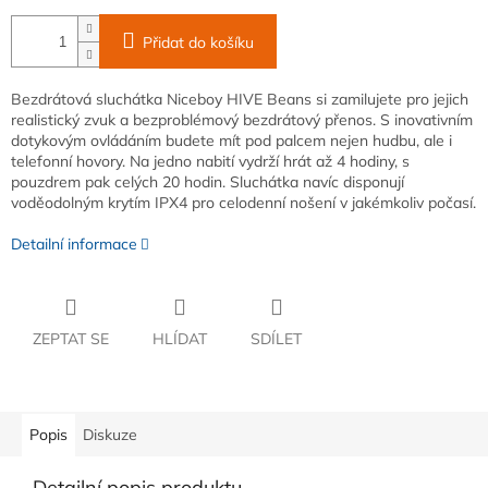
Přidat do košíku
Bezdrátová sluchátka Niceboy HIVE Beans si zamilujete pro jejich
realistický zvuk a bezproblémový bezdrátový přenos. S inovativním
dotykovým ovládáním budete mít pod palcem nejen hudbu, ale i
telefonní hovory. Na jedno nabití vydrží hrát až 4 hodiny, s
pouzdrem pak celých 20 hodin. Sluchátka navíc disponují
voděodolným krytím IPX4 pro celodenní nošení v jakémkoliv počasí.
Detailní informace
ZEPTAT SE
HLÍDAT
SDÍLET
Popis
Diskuze
Detailní popis produktu