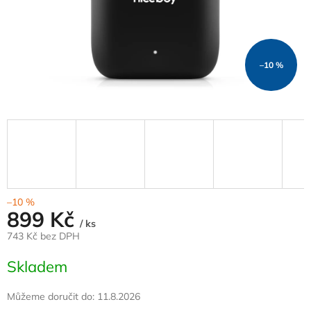
–10 %
–10 %
899 Kč
/ ks
743 Kč bez DPH
Měrná
Skladem
cena:
Můžeme doručit do:
11.8.2026