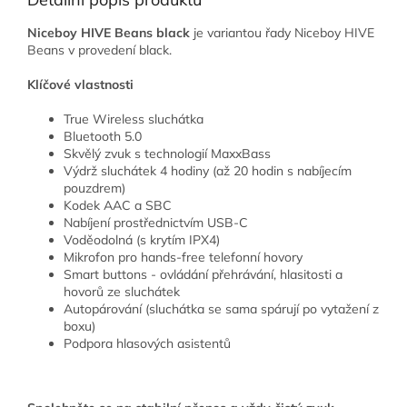
Niceboy HIVE Beans black
je variantou řady Niceboy HIVE
Beans v provedení black.
Klíčové vlastnosti
True Wireless sluchátka
Bluetooth 5.0
Skvělý zvuk s technologií MaxxBass
Výdrž sluchátek 4 hodiny (až 20 hodin s nabíjecím
pouzdrem)
Kodek AAC a SBC
Nabíjení prostřednictvím USB-C
Voděodolná (s krytím IPX4)
Mikrofon pro hands-free telefonní hovory
Smart buttons - ovládání přehrávání, hlasitosti a
hovorů ze sluchátek
Autopárování (sluchátka se sama spárují po vytažení z
boxu)
Podpora hlasových asistentů