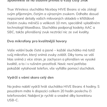
Spolehněte se na stabilní přenos a vždy čistý zvuk
True Wireless sluchátka Niceboy HIVE Beans si vás získají
svým příjemným, čistým a výrazným zvukem. Odhalte dosud
nepoznané detaily vašich milovaných skladeb v křišťálově
čistém zvuku měničů o velikosti 10 mm, speciálně vyladěném
technologií MaxxBass. Sluchátka podporují kodeky AAC a
SBC, takže přenášený zvuk neztrácí nic ze své kvality.
Dva mikrofony pro kvalitnější hovory
Vaše volání bude čisté a jasné – každé sluchátko má totiž
svůj mikrofon, který snímá zvuky zvlášť. Díky tomu se váš
hlas snímá z více stran, je zachycen a přenášen ve vysoké
kvalitě, a to i v rušném prostředí. Navíc není potřeba
pokaždé vytahovat telefon, vše vyřídíte pomocí sluchátek.
Vydrží s vámi skoro celý den
Na jedno nabití vydrží hrát sluchátka HIVE Beans 4 hodiny. S
pouzdrem máte k dispozici celkem 20 hodin poslechu či
telefonování. Nabíjení je rychlé a snadné díky konektoru
USB-C.