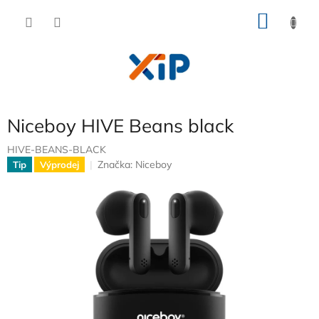
Přejít
NÁKU
na
obsah
KOŠÍK
Niceboy HIVE Beans black
HIVE-BEANS-BLACK
Značka:
Niceboy
Tip
Výprodej