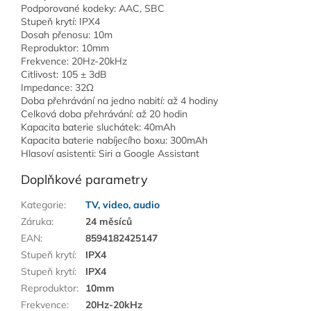
Podporované kodeky: AAC, SBC
Stupeň krytí: IPX4
Dosah přenosu: 10m
Reproduktor: 10mm
Frekvence: 20Hz-20kHz
Citlivost: 105 ± 3dB
Impedance: 32Ω
Doba přehrávání na jedno nabití: až 4 hodiny
Celková doba přehrávání: až 20 hodin
Kapacita baterie sluchátek: 40mAh
Kapacita baterie nabíjecího boxu: 300mAh
Hlasoví asistenti: Siri a Google Assistant
Doplňkové parametry
Kategorie
:
TV, video, audio
Záruka
:
24 měsíců
EAN
:
8594182425147
Stupeň krytí
:
IPX4
Stupeň krytí
:
IPX4
Reproduktor
:
10mm
Frekvence
:
20Hz-20kHz